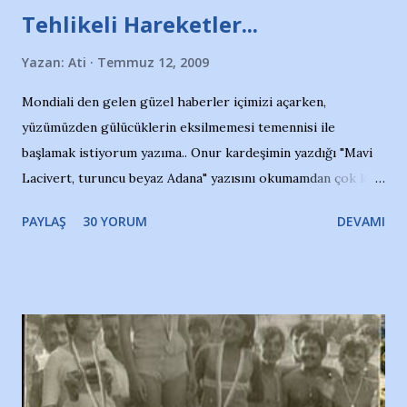
Tehlikeli Hareketler...
Yazan:
Ati
Temmuz 12, 2009
Mondiali den gelen güzel haberler içimizi açarken,
yüzümüzden gülücüklerin eksilmemesi temennisi ile
başlamak istiyorum yazıma.. Onur kardeşimin yazdığı "Mavi
Lacivert, turuncu beyaz Adana" yazısını okumamdan çok kısa
bir süre sonra, bir haber portalında rastladığım bir olayla
PAYLAŞ
30 YORUM
DEVAMI
irkildim.. "Bursasporlu taraftarlar, İstanbul takımlarının
Bursa'da açtığı mağaza ve futbol okullarına tepki gösterdi"
diye başlıyordu yazı , Atatürk stadı önünde yaklaşık 200
taraftarın toplanarak İstanbul takımlarının Futbol okullarını
ve ürünlerini Bursa şehrinde görmek istemediklerini bir
protesto eylemiyle açıkladıklarını bildiriyordu.. Bu grup
adına açıklama yapan şahsı muhterem(!) ''Açık ve net olarak
söylüyoruz. Bu son uyarımızdır. Bunun yanısıra, bu takımlara