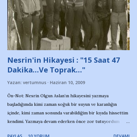
ait tanıtıcı ilanların asılmasına izin veren Bursa Büyükşehir
Belediyesi ile mağazaların bulunduğu alışveriş merkezlerini
de kınıyoruz'' diye de eklemiş .. Blogumuzda okuduğum bu
yazının hemen ardından bu habe...
Nesrin'in Hikayesi : "15 Saat 47
Dakika…Ve Toprak…"
Yazan:
vertumnus
Haziran 10, 2009
Ön-Not: Nesrin Olgun Aslan’ın hikayesini yazmaya
başladığımda kimi zaman soğuk bir suyun ve karanlığın
içinde, kimi zaman sonunda varabildiğim bir kıyıda hissettim
kendimi. Yazmaya devam ederken önce zor tutuyordum
gözyaşlarımı, bir noktadan sonra akmaya başladı hepsi.
PAYLAŞ
10 YORUM
DEVAMI