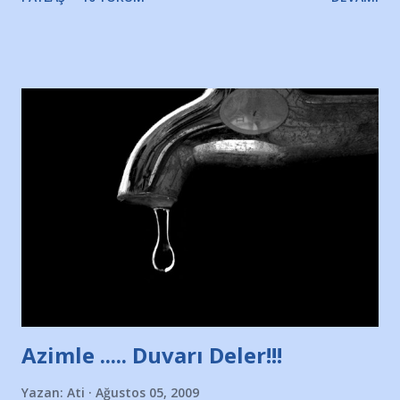
Yazımı, ağlayarak bitirebildim ancak…Kendisinin web
sitesinden (http://www.nesrinolgun.com) ve dönemin
Hürriyet Londra Temsilcisi Faruk Zapçı’nın anılarından
yararlandım, teşekkürlerimi sunuyorum…Çok uzatmadan,
Nesrin’in Hikayesi’ne başlıyorum… 1964 Adana Yüzme
havuzunun kenarında 7 yaşında kara kuru bir kız çocuğu
duruyor. Havuzun içinde Adana Demirspor Kulübü
yüzücüleri. Erkekler çoğunlukta. Küçük kız etrafına bakıyor.
Sadece 4 kız çocuğu var. Nesrin, Adana Demirspor’un 4
kızından biri oluyor o gün…Giriyor havuza. 1973 – 1975
Adana Nesrin, 16 yaşında. Yüzüyor. 7 yaşında girdiği
havuzdan, kısa mesafede 100’e yakın madalya ve şilt
çıkartıyor. Kışları masa tenisi oynuyor, Türkiye 2.liği,
Türkiye 3.lüğü var. 17 yaşında mar...
Azimle ..... Duvarı Deler!!!
Yazan:
Ati
Ağustos 05, 2009