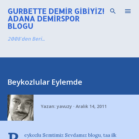
Ana içeriğe atla
GURBETTE DEMIR GIBIYIZ!
ADANA DEMIRSPOR
BLOGU
2008'den Beri...
Beykozlular Eylemde
Yazan:
yavuzy
Aralık 14, 2011
eykozlu Semtimiz Sevdamız blogu, taa ilk