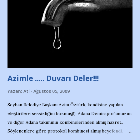
duruyor. Havuzun içinde Adana Demirspor Kulübü
yüzücüleri. Erkekler çoğunlukta. Küçük kız etrafına bakıyor.
Sadece 4 kız çocuğu var. Nesrin, Adana Demirspor’un 4
kızından biri oluyor o gün…Giriyor havuza. 1973 – 1975
Adana Nesrin, 16 yaşında. Yüzüyor. 7 yaşında girdiği
havuzdan, kısa mesafede 100’e yakın madalya ve şilt
çıkartıyor. Kışları masa tenisi oynuyor, Türkiye 2.liği,
Türkiye 3.lüğü var. 17 yaşında mar...
Azimle ..... Duvarı Deler!!!
Yazan:
Ati
Ağustos 05, 2009
Seyhan Belediye Başkanı Azim Öztürk, kendisine yapılan
eleştirilere sessizliğini bozmuş(!). Adana Demirspor'umuzun
ve diğer Adana takımının kombinelerinden almış hazret..
Söylenenlere göre protokol kombinesi almış beyefendi,
100.000 TL kaynak olmuş takım başına. Bir de fotoğrafı var