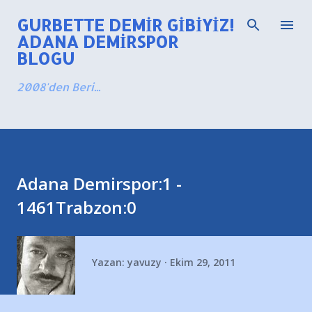
Ana içeriğe atla
GURBETTE DEMIR GIBIYIZ!
ADANA DEMIRSPOR
BLOGU
2008'den Beri...
Adana Demirspor:1 -
1461Trabzon:0
Yazan:
yavuzy
Ekim 29, 2011