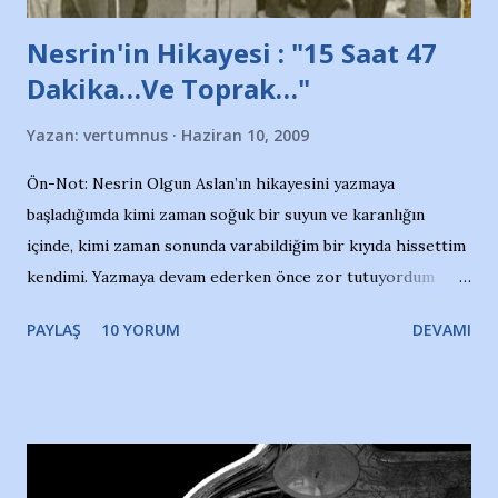
Nesrin'in Hikayesi : "15 Saat 47
Dakika…Ve Toprak…"
Yazan:
vertumnus
Haziran 10, 2009
Ön-Not: Nesrin Olgun Aslan’ın hikayesini yazmaya
başladığımda kimi zaman soğuk bir suyun ve karanlığın
içinde, kimi zaman sonunda varabildiğim bir kıyıda hissettim
kendimi. Yazmaya devam ederken önce zor tutuyordum
gözyaşlarımı, bir noktadan sonra akmaya başladı hepsi.
PAYLAŞ
10 YORUM
DEVAMI
Yazımı, ağlayarak bitirebildim ancak…Kendisinin web
sitesinden (http://www.nesrinolgun.com) ve dönemin
Hürriyet Londra Temsilcisi Faruk Zapçı’nın anılarından
yararlandım, teşekkürlerimi sunuyorum…Çok uzatmadan,
Nesrin’in Hikayesi’ne başlıyorum… 1964 Adana Yüzme
havuzunun kenarında 7 yaşında kara kuru bir kız çocuğu