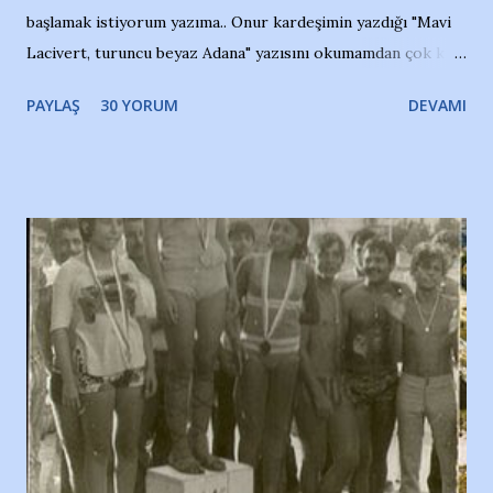
başlamak istiyorum yazıma.. Onur kardeşimin yazdığı "Mavi
Lacivert, turuncu beyaz Adana" yazısını okumamdan çok kısa
bir süre sonra, bir haber portalında rastladığım bir olayla
PAYLAŞ
30 YORUM
DEVAMI
irkildim.. "Bursasporlu taraftarlar, İstanbul takımlarının
Bursa'da açtığı mağaza ve futbol okullarına tepki gösterdi"
diye başlıyordu yazı , Atatürk stadı önünde yaklaşık 200
taraftarın toplanarak İstanbul takımlarının Futbol okullarını
ve ürünlerini Bursa şehrinde görmek istemediklerini bir
protesto eylemiyle açıkladıklarını bildiriyordu.. Bu grup
adına açıklama yapan şahsı muhterem(!) ''Açık ve net olarak
söylüyoruz. Bu son uyarımızdır. Bunun yanısıra, bu takımlara
ait tanıtıcı ilanların asılmasına izin veren Bursa Büyükşehir
Belediyesi ile mağazaların bulunduğu alışveriş merkezlerini
de kınıyoruz'' diye de eklemiş .. Blogumuzda okuduğum bu
yazının hemen ardından bu habe...