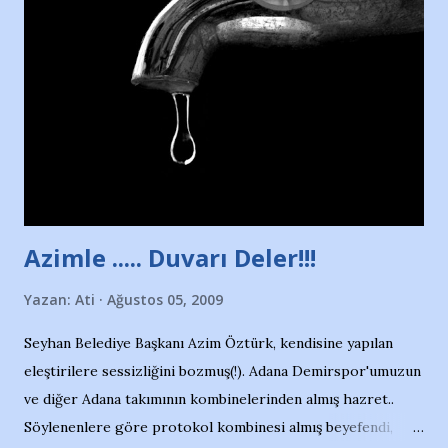
havuzunun kenarında 7 yaşında kara kuru bir kız çocuğu
duruyor. Havuzun içinde Adana Demirspor Kulübü
yüzücüleri. Erkekler çoğunlukta. Küçük kız etrafına bakıyor.
Sadece 4 kız çocuğu var. Nesrin, Adana Demirspor’un 4
kızından biri oluyor o gün…Giriyor havuza. 1973 – 1975
Adana Nesrin, 16 yaşında. Yüzüyor. 7 yaşında girdiği
havuzdan, kısa mesafede 100’e yakın madalya ve şilt
çıkartıyor. Kışları masa tenisi oynuyor, Türkiye 2.liği,
Türkiye 3.lüğü var. 17 yaşında mar...
Azimle ..... Duvarı Deler!!!
Yazan:
Ati
Ağustos 05, 2009
Seyhan Belediye Başkanı Azim Öztürk, kendisine yapılan
eleştirilere sessizliğini bozmuş(!). Adana Demirspor'umuzun
ve diğer Adana takımının kombinelerinden almış hazret..
Söylenenlere göre protokol kombinesi almış beyefendi,