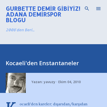
Ana içeriğe atla
GURBETTE DEMIR GIBIYIZ!
ADANA DEMIRSPOR
BLOGU
2008'den Beri...
Kocaeli'den Enstantaneler
Yazan:
yavuzy
Ekim 04, 2010
ocaeli'den kareler; dışarıdan/karşıdan