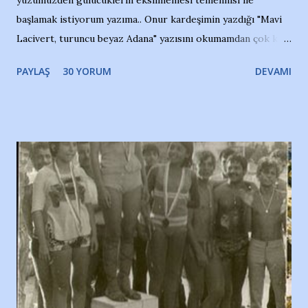
başlamak istiyorum yazıma.. Onur kardeşimin yazdığı "Mavi
Lacivert, turuncu beyaz Adana" yazısını okumamdan çok kısa
bir süre sonra, bir haber portalında rastladığım bir olayla
PAYLAŞ
30 YORUM
DEVAMI
irkildim.. "Bursasporlu taraftarlar, İstanbul takımlarının
Bursa'da açtığı mağaza ve futbol okullarına tepki gösterdi"
diye başlıyordu yazı , Atatürk stadı önünde yaklaşık 200
taraftarın toplanarak İstanbul takımlarının Futbol okullarını
ve ürünlerini Bursa şehrinde görmek istemediklerini bir
protesto eylemiyle açıkladıklarını bildiriyordu.. Bu grup
adına açıklama yapan şahsı muhterem(!) ''Açık ve net olarak
söylüyoruz. Bu son uyarımızdır. Bunun yanısıra, bu takımlara
ait tanıtıcı ilanların asılmasına izin veren Bursa Büyükşehir
Belediyesi ile mağazaların bulunduğu alışveriş merkezlerini
de kınıyoruz'' diye de eklemiş .. Blogumuzda okuduğum bu
yazının hemen ardından bu habe...