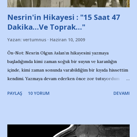
Nesrin'in Hikayesi : "15 Saat 47
Dakika…Ve Toprak…"
Yazan:
vertumnus
Haziran 10, 2009
Ön-Not: Nesrin Olgun Aslan’ın hikayesini yazmaya
başladığımda kimi zaman soğuk bir suyun ve karanlığın
içinde, kimi zaman sonunda varabildiğim bir kıyıda hissettim
kendimi. Yazmaya devam ederken önce zor tutuyordum
gözyaşlarımı, bir noktadan sonra akmaya başladı hepsi.
PAYLAŞ
10 YORUM
DEVAMI
Yazımı, ağlayarak bitirebildim ancak…Kendisinin web
sitesinden (http://www.nesrinolgun.com) ve dönemin
Hürriyet Londra Temsilcisi Faruk Zapçı’nın anılarından
yararlandım, teşekkürlerimi sunuyorum…Çok uzatmadan,
Nesrin’in Hikayesi’ne başlıyorum… 1964 Adana Yüzme