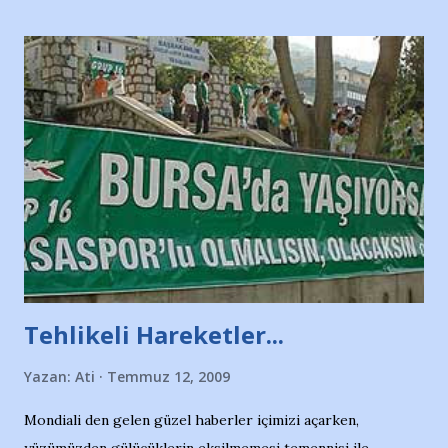
Tehlikeli Hareketler...
Yazan:
Ati
Temmuz 12, 2009
Mondiali den gelen güzel haberler içimizi açarken,
yüzümüzden gülücüklerin eksilmemesi temennisi ile