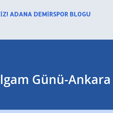
Ana içeriğe atla
YIZ! ADANA DEMIRSPOR BLOGU
algam Günü-Ankara