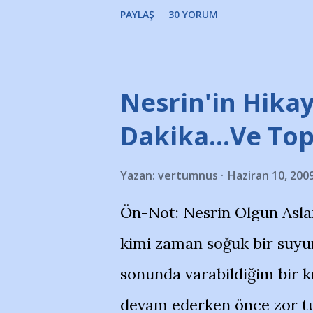
portalında rastladığım bir 
PAYLAŞ
30 YORUM
taraftarlar, İstanbul takım
futbol okullarına tepki gös
stadı önünde yaklaşık 200 
Nesrin'in Hikay
takımlarının Futbol okullar
Dakika…Ve To
görmek istemediklerini bir 
Yazan:
vertumnus
Haziran 10, 200
bildiriyordu.. Bu grup adı
Ön-Not: Nesrin Olgun Asla
''Açık ve net olarak söylü
kimi zaman soğuk bir suyun
yanısıra, bu takımlara ait t
sonunda varabildiğim bir k
Bursa Büyükşehir Belediyes
devam ederken önce zor tu
merkezlerini de kınıyoruz'