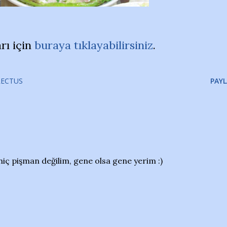
rı için
buraya tıklayabilirsiniz
.
RECTUS
PAYL
 hiç pişman değilim, gene olsa gene yerim :)