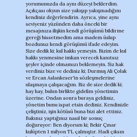
yorumunuzda da aynı düzeyi beklerdim.
Açıkçası okyun size yakışıp yakışmadığını
kendiniz değerlendirin. Ayrıca, yine aynı
seviyeniz yüzünden daha önceki bir
mesajınıza ilişkin kendi görüşümü bildirme
gereği hissetmedim ama madem üslup
bozdunuz kendi görüşümü ifade edeyim.
Size dedik ki; kul hakkı yemeyin. Bizim de kul
hakkı yenmesine imkan verecek kanıtsız
şeyler içinde olmamızı beklemeyin. Siz hak
verdiniz bize ve dediniz ki; Durmuş Ali Çolak
ve Ercan Aslankeser'in sözleşmelerine
ulaşmaya çalışacağım. Biz de size dedik ki;
hay hay, bulun birlikte gidelim yönetimin
üzerine. Ondan sonra buraya geldiniz,
yönetim bunu ispat etsin dediniz. Kendinizle
çeliştiniz, işin kötüsü buna bizi alet ettiniz.
Bakınız yaptığınız nasıl bir sonuç
doğuruyor: Ben diyorum ki; Bekir Çınar
kulüpten 1 milyon TL çalmıştır. Hadi çıksın