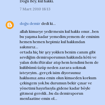
Doğu Bey, kul hakkı.
7 Mart 2010 18:13
doğu demir
dedi ki…
allah kimseye yedirmesin kul hakkı onur...ben
bu yaşıma kadar yemedim,yemem de eminim
hemen hemen hepimiz kul hakkından
sakınırız...
ortada hiç bir şey yokken benim canım gibi
sevdiğim demirsporumun hakkında kötü ve
yalan dolu iftiralar atıp hem kendimi hem de
kulübümü üzüp neden zarara sokmak
isteyeyim...gerçek isim diyorsunuz
haklısınız.ama emin olun kimseden korkum
çekingem yok.bu durumun bekir çınar ve
yönetimi hayırlısıyla gidene kadar böyle
gitmesi gerekli...bu da demirsporun
menfaatine emin ol...