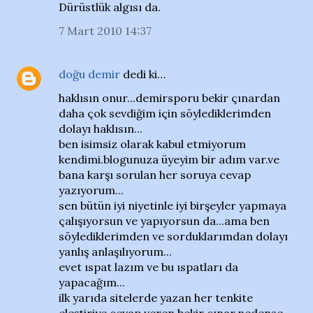
Dürüstlük algısı da.
7 Mart 2010 14:37
doğu demir
dedi ki…
haklısın onur...demirsporu bekir çınardan
daha çok sevdiğim için söylediklerimden
dolayı haklısın...
ben isimsiz olarak kabul etmiyorum
kendimi.blogunuza üyeyim bir adım var.ve
bana karşı sorulan her soruya cevap
yazıyorum...
sen bütün iyi niyetinle iyi birşeyler yapmaya
çalışıyorsun ve yapıyorsun da...ama ben
söylediklerimden ve sorduklarımdan dolayı
yanlış anlaşılıyorum...
evet ıspat lazım ve bu ıspatları da
yapacağım...
ilk yarıda sitelerde yazan her tenkite