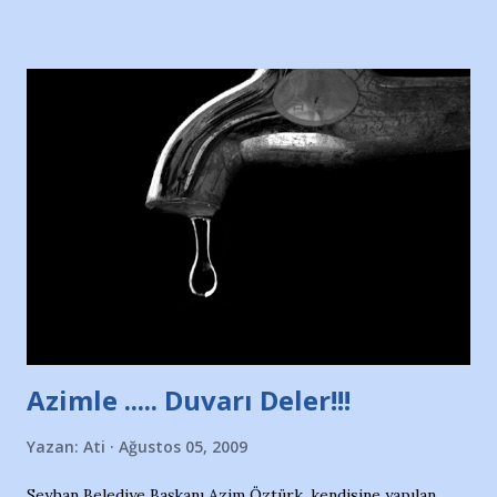
Hürriyet Londra Temsilcisi Faruk Zapçı’nın anılarından
yararlandım, teşekkürlerimi sunuyorum…Çok uzatmadan,
Nesrin’in Hikayesi’ne başlıyorum… 1964 Adana Yüzme
havuzunun kenarında 7 yaşında kara kuru bir kız çocuğu
duruyor. Havuzun içinde Adana Demirspor Kulübü
yüzücüleri. Erkekler çoğunlukta. Küçük kız etrafına bakıyor.
Sadece 4 kız çocuğu var. Nesrin, Adana Demirspor’un 4
kızından biri oluyor o gün…Giriyor havuza. 1973 – 1975
Adana Nesrin, 16 yaşında. Yüzüyor. 7 yaşında girdiği
havuzdan, kısa mesafede 100’e yakın madalya ve şilt
çıkartıyor. Kışları masa tenisi oynuyor, Türkiye 2.liği,
Türkiye 3.lüğü var. 17 yaşında mar...
Azimle ..... Duvarı Deler!!!
Yazan:
Ati
Ağustos 05, 2009
Seyhan Belediye Başkanı Azim Öztürk, kendisine yapılan