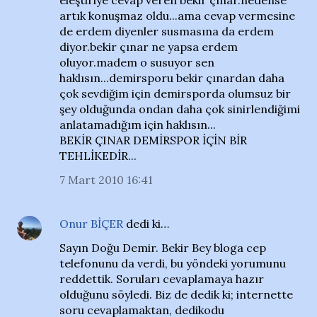
eleştiriye cevap veren bekir çınar.nedense
artık konuşmaz oldu...ama cevap vermesine
de erdem diyenler susmasına da erdem
diyor.bekir çınar ne yapsa erdem
oluyor.madem o susuyor sen
haklısın...demirsporu bekir çınardan daha
çok sevdiğim için demirsporda olumsuz bir
şey olduğunda ondan daha çok sinirlendiğimi
anlatamadığım için haklısın...
BEKİR ÇINAR DEMİRSPOR İÇİN BİR
TEHLİKEDİR...
7 Mart 2010 16:41
Onur BİÇER
dedi ki…
Sayın Doğu Demir. Bekir Bey bloga cep
telefonunu da verdi, bu yöndeki yorumunu
reddettik. Soruları cevaplamaya hazır
olduğunu söyledi. Biz de dedik ki; internette
soru cevaplamaktan, dedikodu