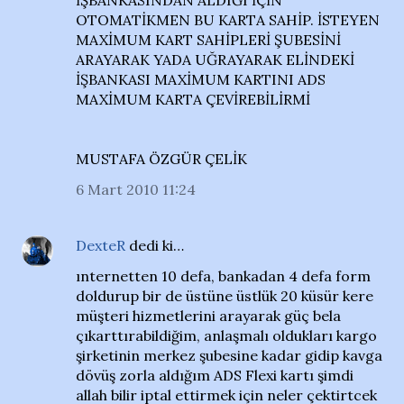
İŞBANKASINDAN ALDIĞI İÇİN
OTOMATİKMEN BU KARTA SAHİP. İSTEYEN
MAXİMUM KART SAHİPLERİ ŞUBESİNİ
ARAYARAK YADA UĞRAYARAK ELİNDEKİ
İŞBANKASI MAXİMUM KARTINI ADS
MAXİMUM KARTA ÇEVİREBİLİRMİ
MUSTAFA ÖZGÜR ÇELİK
6 Mart 2010 11:24
DexteR
dedi ki…
ınternetten 10 defa, bankadan 4 defa form
doldurup bir de üstüne üstlük 20 küsür kere
müşteri hizmetlerini arayarak güç bela
çıkarttırabildiğim, anlaşmalı oldukları kargo
şirketinin merkez şubesine kadar gidip kavga
dövüş zorla aldığım ADS Flexi kartı şimdi
allah bilir iptal ettirmek için neler çektirtcek