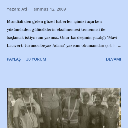
Yazan:
Ati
Temmuz 12, 2009
Mondiali den gelen güzel haberler içimizi açarken,
yüzümüzden gülücüklerin eksilmemesi temennisi ile
başlamak istiyorum yazıma.. Onur kardeşimin yazdığı "Mavi
Lacivert, turuncu beyaz Adana" yazısını okumamdan çok kısa
bir süre sonra, bir haber portalında rastladığım bir olayla
PAYLAŞ
30 YORUM
DEVAMI
irkildim.. "Bursasporlu taraftarlar, İstanbul takımlarının
Bursa'da açtığı mağaza ve futbol okullarına tepki gösterdi"
diye başlıyordu yazı , Atatürk stadı önünde yaklaşık 200
taraftarın toplanarak İstanbul takımlarının Futbol okullarını
ve ürünlerini Bursa şehrinde görmek istemediklerini bir
protesto eylemiyle açıkladıklarını bildiriyordu.. Bu grup
adına açıklama yapan şahsı muhterem(!) ''Açık ve net olarak
söylüyoruz. Bu son uyarımızdır. Bunun yanısıra, bu takımlara
ait tanıtıcı ilanların asılmasına izin veren Bursa Büyükşehir