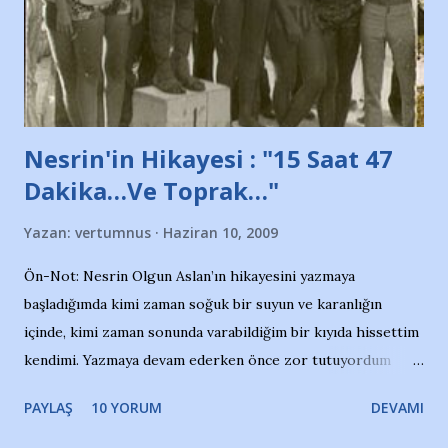
Belediyesi ile mağazaların bulunduğu alışveriş merkezlerini
de kınıyoruz'' diye de eklemiş .. Blogumuzda okuduğum bu
yazının hemen ardından bu habe...
Nesrin'in Hikayesi : "15 Saat 47
Dakika…Ve Toprak…"
Yazan:
vertumnus
Haziran 10, 2009
Ön-Not: Nesrin Olgun Aslan’ın hikayesini yazmaya
başladığımda kimi zaman soğuk bir suyun ve karanlığın
içinde, kimi zaman sonunda varabildiğim bir kıyıda hissettim
kendimi. Yazmaya devam ederken önce zor tutuyordum
gözyaşlarımı, bir noktadan sonra akmaya başladı hepsi.
PAYLAŞ
10 YORUM
DEVAMI
Yazımı, ağlayarak bitirebildim ancak…Kendisinin web
sitesinden (http://www.nesrinolgun.com) ve dönemin