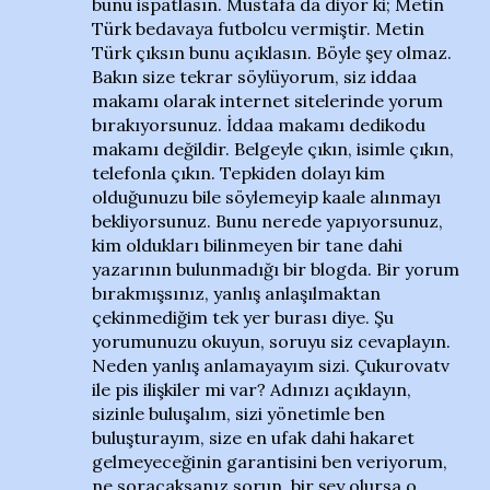
bunu ispatlasın. Mustafa da diyor ki; Metin
Türk bedavaya futbolcu vermiştir. Metin
Türk çıksın bunu açıklasın. Böyle şey olmaz.
Bakın size tekrar söylüyorum, siz iddaa
makamı olarak internet sitelerinde yorum
bırakıyorsunuz. İddaa makamı dedikodu
makamı değildir. Belgeyle çıkın, isimle çıkın,
telefonla çıkın. Tepkiden dolayı kim
olduğunuzu bile söylemeyip kaale alınmayı
bekliyorsunuz. Bunu nerede yapıyorsunuz,
kim oldukları bilinmeyen bir tane dahi
yazarının bulunmadığı bir blogda. Bir yorum
bırakmışsınız, yanlış anlaşılmaktan
çekinmediğim tek yer burası diye. Şu
yorumunuzu okuyun, soruyu siz cevaplayın.
Neden yanlış anlamayayım sizi. Çukurovatv
ile pis ilişkiler mi var? Adınızı açıklayın,
sizinle buluşalım, sizi yönetimle ben
buluşturayım, size en ufak dahi hakaret
gelmeyeceğinin garantisini ben veriyorum,
ne soracaksanız sorun, bir şey olursa o