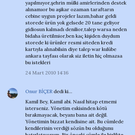
yapılmıyor,şehrin mülki amirlerinden destek
alınamıor bu aşikar ozaman taraftarın
cebine uygun projeler lazım,bahar geldi
storede ürün yok gelsede 20 tane geliyor
gidiosun kalmadı denilior,talep warsa neden
bidaha üretilmior,ben kaç kişiden duydum
storede ki ürünler resmi siteden kredi
kartıyla alınabilsin diye talep war kulübe
ankara tayfası olarak siz iletin hiç olmazsa
bu istekleri
24 Mart 2010 14:16
Onur BİÇER
dedi ki…
Kamil Bey, Kamil abi. Nasıl hitap etmemi
isterseniz. Yönetim eskisinden kötü
bırakmayacak, beyanı bana ait değil.
Yönetimin bizzat kendisine ait. Bu cümlede
kendilerinin verdiği sözün bu olduğunu
hatırlatıyorum. Bir önceki cümle ile birlikte