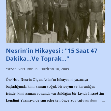
söylüyoruz. Bu son uyarımızdır. Bunun yanısıra, bu takımlara
ait tanıtıcı ilanların asılmasına izin veren Bursa Büyükşehir
Belediyesi ile mağazaların bulunduğu alışveriş merkezlerini
de kınıyoruz'' diye de eklemiş .. Blogumuzda okuduğum bu
yazının hemen ardından bu habe...
Nesrin'in Hikayesi : "15 Saat 47
Dakika…Ve Toprak…"
Yazan:
vertumnus
Haziran 10, 2009
Ön-Not: Nesrin Olgun Aslan’ın hikayesini yazmaya
başladığımda kimi zaman soğuk bir suyun ve karanlığın
içinde, kimi zaman sonunda varabildiğim bir kıyıda hissettim
kendimi. Yazmaya devam ederken önce zor tutuyordum
gözyaşlarımı, bir noktadan sonra akmaya başladı hepsi.