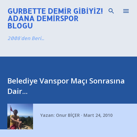
Ana içeriğe atla
GURBETTE DEMIR GIBIYIZ!
ADANA DEMIRSPOR
BLOGU
2008'den Beri...
Belediye Vanspor Maçı Sonrasına
Dair...
Yazan:
Onur BİÇER
Mart 24, 2010