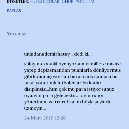
ETIKETLER:
FUTBOLCULAR
ONUR
YÖNETIM
PAYLAŞ
Yorumlar
uniadanademirhatay... dedi ki…
sülayman sanki oynuyorsunuz millete nasire
yapıp deplasmandan puanlarla dönüyormuş
gibi konunuşuyorsun burası ads camiası bu
nasıl yönetimk futbolcular bu kadar
disiplinsiz...hım çok mu para istiyorsunuz
oynayın para gelecektir....demirspor
yönetimini ve traraftarını böyle şeylerle
üzmeyin...
24 Mart 2010 12:28