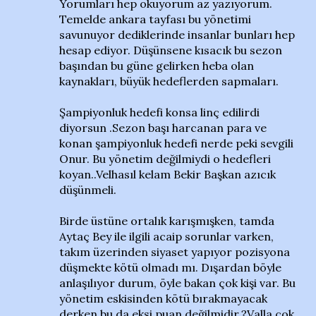
Yorumları hep okuyorum az yazıyorum.
Temelde ankara tayfası bu yönetimi
savunuyor dediklerinde insanlar bunları hep
hesap ediyor. Düşünsene kısacık bu sezon
başından bu güne gelirken heba olan
kaynakları, büyük hedeflerden sapmaları.
Şampiyonluk hedefi konsa linç edilirdi
diyorsun .Sezon başı harcanan para ve
konan şampiyonluk hedefi nerde peki sevgili
Onur. Bu yönetim değilmiydi o hedefleri
koyan..Velhasıl kelam Bekir Başkan azıcık
düşünmeli.
Birde üstüne ortalık karışmışken, tamda
Aytaç Bey ile ilgili acaip sorunlar varken,
takım üzerinden siyaset yapıyor pozisyona
düşmekte kötü olmadı mı. Dışardan böyle
anlaşılıyor durum, öyle bakan çok kişi var. Bu
yönetim eskisinden kötü bırakmayacak
derken bu da eksi puan değilmidir.?Valla çok