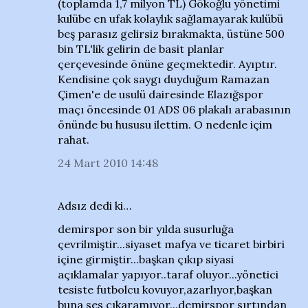
(toplamda 1,7 milyon TL) Gökoğlu yönetimi
kulübe en ufak kolaylık sağlamayarak kulübü
beş parasız gelirsiz bırakmakta, üstüne 500
bin TL'lik gelirin de basit planlar
çerçevesinde önüne geçmektedir. Ayıptır.
Kendisine çok saygı duyduğum Ramazan
Çimen'e de usulü dairesinde Elazığspor
maçı öncesinde 01 ADS 06 plakalı arabasının
önünde bu hususu ilettim. O nedenle içim
rahat.
24 Mart 2010 14:48
Adsız dedi ki…
demirspor son bir yılda susurluğa
çevrilmiştir...siyaset mafya ve ticaret birbiri
içine girmiştir...başkan çıkıp siyasi
açıklamalar yapıyor..taraf oluyor...yönetici
tesiste futbolcu kovuyor,azarlıyor,başkan
buna ses çıkaramıyor...demirspor sırtından