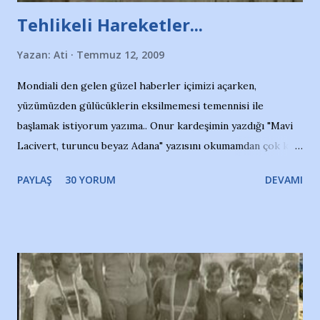
Tehlikeli Hareketler...
Yazan:
Ati
Temmuz 12, 2009
Mondiali den gelen güzel haberler içimizi açarken,
yüzümüzden gülücüklerin eksilmemesi temennisi ile
başlamak istiyorum yazıma.. Onur kardeşimin yazdığı "Mavi
Lacivert, turuncu beyaz Adana" yazısını okumamdan çok kısa
bir süre sonra, bir haber portalında rastladığım bir olayla
PAYLAŞ
30 YORUM
DEVAMI
irkildim.. "Bursasporlu taraftarlar, İstanbul takımlarının
Bursa'da açtığı mağaza ve futbol okullarına tepki gösterdi"
diye başlıyordu yazı , Atatürk stadı önünde yaklaşık 200
taraftarın toplanarak İstanbul takımlarının Futbol okullarını
ve ürünlerini Bursa şehrinde görmek istemediklerini bir
protesto eylemiyle açıkladıklarını bildiriyordu.. Bu grup
adına açıklama yapan şahsı muhterem(!) ''Açık ve net olarak