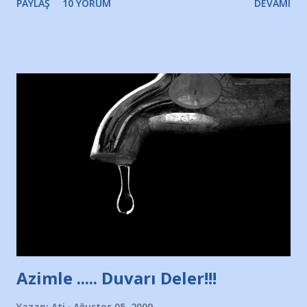
PAYLAŞ
10 YORUM
DEVAMI
Yazımı, ağlayarak bitirebildim ancak…Kendisinin web
sitesinden (http://www.nesrinolgun.com) ve dönemin
Hürriyet Londra Temsilcisi Faruk Zapçı’nın anılarından
yararlandım, teşekkürlerimi sunuyorum…Çok uzatmadan,
Nesrin’in Hikayesi’ne başlıyorum… 1964 Adana Yüzme
havuzunun kenarında 7 yaşında kara kuru bir kız çocuğu
duruyor. Havuzun içinde Adana Demirspor Kulübü
yüzücüleri. Erkekler çoğunlukta. Küçük kız etrafına bakıyor.
Sadece 4 kız çocuğu var. Nesrin, Adana Demirspor’un 4
kızından biri oluyor o gün…Giriyor havuza. 1973 – 1975
Adana Nesrin, 16 yaşında. Yüzüyor. 7 yaşında girdiği
havuzdan, kısa mesafede 100’e yakın madalya ve şilt
çıkartıyor. Kışları masa tenisi oynuyor, Türkiye 2.liği,
Türkiye 3.lüğü var. 17 yaşında mar...
Azimle ..... Duvarı Deler!!!
Yazan:
Ati
Ağustos 05, 2009