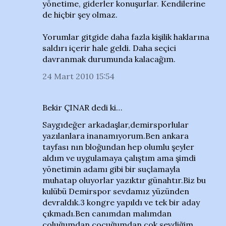
yönetime, giderler konuşurlar. Kendilerine
de hiçbir şey olmaz.
Yorumlar gitgide daha fazla kişilik haklarına
saldırı içerir hale geldi. Daha seçici
davranmak durumunda kalacağım.
24 Mart 2010 15:54
Bekir ÇINAR dedi ki…
Saygıdeğer arkadaşlar,demirsporlular
yazılanlara inanamıyorum.Ben ankara
tayfası nın bloğundan hep olumlu şeyler
aldım ve uygulamaya çalıştım ama şimdi
yönetimin adamı gibi bir suçlamayla
muhatap oluyorlar yazıktır günahtır.Biz bu
kulübü Demirspor sevdamız yüzünden
devraldık.3 kongre yapıldı ve tek bir aday
çıkmadı.Ben canımdan malımdan
çoluğumdan çocuğumdan çok sevdiğim