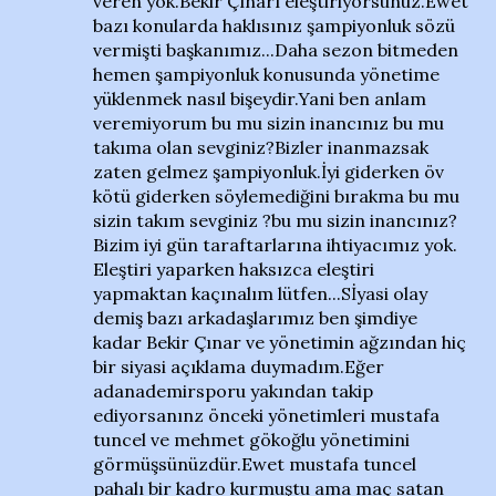
veren yok.Bekir Çınarı eleştiriyorsunuz.Ewet
bazı konularda haklısınız şampiyonluk sözü
vermişti başkanımız...Daha sezon bitmeden
hemen şampiyonluk konusunda yönetime
yüklenmek nasıl bişeydir.Yani ben anlam
veremiyorum bu mu sizin inancınız bu mu
takıma olan sevginiz?Bizler inanmazsak
zaten gelmez şampiyonluk.İyi giderken öv
kötü giderken söylemediğini bırakma bu mu
sizin takım sevginiz ?bu mu sizin inancınız?
Bizim iyi gün taraftarlarına ihtiyacımız yok.
Eleştiri yaparken haksızca eleştiri
yapmaktan kaçınalım lütfen...Sİyasi olay
demiş bazı arkadaşlarımız ben şimdiye
kadar Bekir Çınar ve yönetimin ağzından hiç
bir siyasi açıklama duymadım.Eğer
adanademirsporu yakından takip
ediyorsanınz önceki yönetimleri mustafa
tuncel ve mehmet gökoğlu yönetimini
görmüşsünüzdür.Ewet mustafa tuncel
pahalı bir kadro kurmuştu ama maç satan