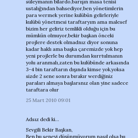
süleymanın bilardo,barışın masa tenisi
ustalığından bahsediyor,ben yönetimlerin
para wermek yerine kulübün gelirleriyle
kulübü yönetmesi taraftaryım ama malesef
bizim her geliriz temlikli olduğu için bu
mümkün olmuyor,bekir başkan önceki
projlere destek olmadnız diyor sonuna
kadar haklı ama başka çaremizde yok hep
yeni projlerle bu durumdan kurrtulmanın
yolu aranmalı,zaten bu kulübünde arkasında
3-4 bin taraftarın dışında kimse yok,yoksa
sizde 2 sene sonra bırakır werdiğiniz
paraları almaya başlarsnız olan yine sadece
taraftara olur
25 Mart 2010 09:01
Adsız dedi ki…
Sevgili Bekir Başkan,
Ben bu seneyi düşünmüyorum nasıl olsa bu