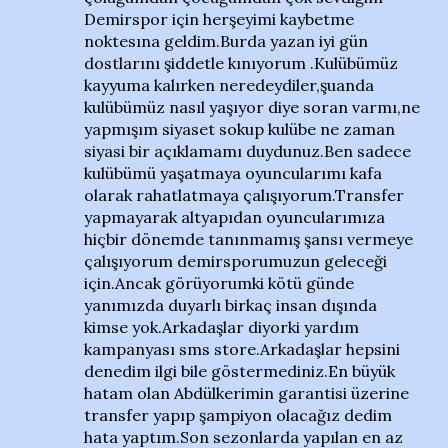
Demirspor için herşeyimi kaybetme
noktesına geldim.Burda yazan iyi gün
dostlarını şiddetle kınıyorum .Kulübümüz
kayyuma kalırken neredeydiler,şuanda
kulübümüz nasıl yaşıyor diye soran varmı,ne
yapmışım siyaset sokup kulübe ne zaman
siyasi bir açıklamamı duydunuz.Ben sadece
kulübümü yaşatmaya oyuncularımı kafa
olarak rahatlatmaya çalışıyorum.Transfer
yapmayarak altyapıdan oyuncularımıza
hiçbir dönemde tanınmamış şansı vermeye
çalışıyorum demirsporumuzun geleceği
için.Ancak görüyorumki kötü günde
yanımızda duyarlı birkaç insan dışında
kimse yok.Arkadaşlar diyorki yardım
kampanyası sms store.Arkadaşlar hepsini
denedim ilgi bile göstermediniz.En büyük
hatam olan Abdülkerimin garantisi üzerine
transfer yapıp şampiyon olacağız dedim
hata yaptım.Son sezonlarda yapılan en az