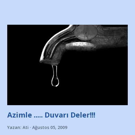
sitesinden (http://www.nesrinolgun.com) ve dönemin
Hürriyet Londra Temsilcisi Faruk Zapçı’nın anılarından
yararlandım, teşekkürlerimi sunuyorum…Çok uzatmadan,
Nesrin’in Hikayesi’ne başlıyorum… 1964 Adana Yüzme
havuzunun kenarında 7 yaşında kara kuru bir kız çocuğu
duruyor. Havuzun içinde Adana Demirspor Kulübü
yüzücüleri. Erkekler çoğunlukta. Küçük kız etrafına bakıyor.
Sadece 4 kız çocuğu var. Nesrin, Adana Demirspor’un 4
kızından biri oluyor o gün…Giriyor havuza. 1973 – 1975
Adana Nesrin, 16 yaşında. Yüzüyor. 7 yaşında girdiği
havuzdan, kısa mesafede 100’e yakın madalya ve şilt
çıkartıyor. Kışları masa tenisi oynuyor, Türkiye 2.liği,
Türkiye 3.lüğü var. 17 yaşında mar...
Azimle ..... Duvarı Deler!!!
Yazan:
Ati
Ağustos 05, 2009