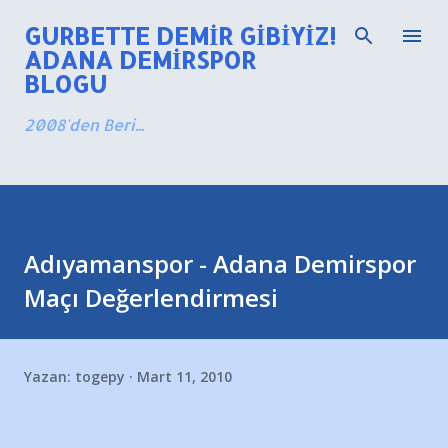
Ana içeriğe atla
GURBETTE DEMIR GIBIYIZ!
ADANA DEMIRSPOR
BLOGU
2008'den Beri...
Adıyamanspor - Adana Demirspor
Maçı Değerlendirmesi
Yazan:
togepy
Mart 11, 2010