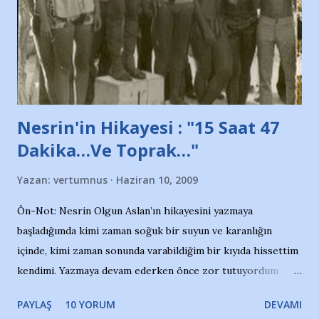
ait tanıtıcı ilanların asılmasına izin veren Bursa Büyükşehir
Belediyesi ile mağazaların bulunduğu alışveriş merkezlerini
de kınıyoruz'' diye de eklemiş .. Blogumuzda okuduğum bu
yazının hemen ardından bu habe...
Nesrin'in Hikayesi : "15 Saat 47
Dakika…Ve Toprak…"
Yazan:
vertumnus
Haziran 10, 2009
Ön-Not: Nesrin Olgun Aslan’ın hikayesini yazmaya
başladığımda kimi zaman soğuk bir suyun ve karanlığın
içinde, kimi zaman sonunda varabildiğim bir kıyıda hissettim
kendimi. Yazmaya devam ederken önce zor tutuyordum
gözyaşlarımı, bir noktadan sonra akmaya başladı hepsi.
PAYLAŞ
10 YORUM
DEVAMI
Yazımı, ağlayarak bitirebildim ancak…Kendisinin web