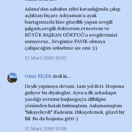
Adana'dan sabahın zifiri karanlığında çıkıp
açlıktan biçare Adıyaman'a ayak
bastıgımızda bize güzellik yapan sevgili
şalgam,sevgili doktorum,ernestom ve
BÜYÜK BAŞKAN GÖKTUĞ'a sevgilerimizi
sunuyoruz...Sevginize FAYIK olmaya
çalışacağım anladınız siz onu :):)
12 Mart 2010 15:02
Onur BİÇER
dedi ki…
Geyik yapmaya devam, tam yol ileri. Hoşuma
gidiyor bu diyaloglar. Ayrıca ilk arkadaşın
yazdığı yorumu başlangıçta dilbilgisi
yönünden hatalı bulmuştum. Anlamamıştım
"hikayelerdi" ifadesini. Hikayelemek, güzel bir
fiil. Bu da hoşuma gitti :)
12 Mart 2010 15:09