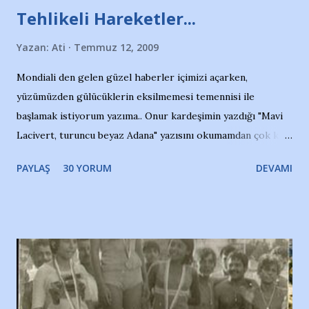
Tehlikeli Hareketler...
Yazan:
Ati
Temmuz 12, 2009
Mondiali den gelen güzel haberler içimizi açarken,
yüzümüzden gülücüklerin eksilmemesi temennisi ile
başlamak istiyorum yazıma.. Onur kardeşimin yazdığı "Mavi
Lacivert, turuncu beyaz Adana" yazısını okumamdan çok kısa
bir süre sonra, bir haber portalında rastladığım bir olayla
PAYLAŞ
30 YORUM
DEVAMI
irkildim.. "Bursasporlu taraftarlar, İstanbul takımlarının
Bursa'da açtığı mağaza ve futbol okullarına tepki gösterdi"
diye başlıyordu yazı , Atatürk stadı önünde yaklaşık 200
taraftarın toplanarak İstanbul takımlarının Futbol okullarını
ve ürünlerini Bursa şehrinde görmek istemediklerini bir
protesto eylemiyle açıkladıklarını bildiriyordu.. Bu grup
adına açıklama yapan şahsı muhterem(!) ''Açık ve net olarak
söylüyoruz. Bu son uyarımızdır. Bunun yanısıra, bu takımlara