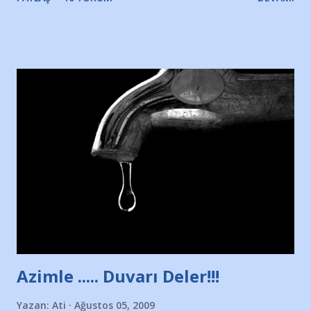
Yazımı, ağlayarak bitirebildim ancak…Kendisinin web
sitesinden (http://www.nesrinolgun.com) ve dönemin
Hürriyet Londra Temsilcisi Faruk Zapçı’nın anılarından
yararlandım, teşekkürlerimi sunuyorum…Çok uzatmadan,
Nesrin’in Hikayesi’ne başlıyorum… 1964 Adana Yüzme
havuzunun kenarında 7 yaşında kara kuru bir kız çocuğu
duruyor. Havuzun içinde Adana Demirspor Kulübü
yüzücüleri. Erkekler çoğunlukta. Küçük kız etrafına bakıyor.
Sadece 4 kız çocuğu var. Nesrin, Adana Demirspor’un 4
kızından biri oluyor o gün…Giriyor havuza. 1973 – 1975
Adana Nesrin, 16 yaşında. Yüzüyor. 7 yaşında girdiği
havuzdan, kısa mesafede 100’e yakın madalya ve şilt
çıkartıyor. Kışları masa tenisi oynuyor, Türkiye 2.liği,
Türkiye 3.lüğü var. 17 yaşında mar...
Azimle ..... Duvarı Deler!!!
Yazan:
Ati
Ağustos 05, 2009