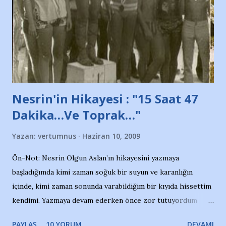
ait tanıtıcı ilanların asılmasına izin veren Bursa Büyükşehir
Belediyesi ile mağazaların bulunduğu alışveriş merkezlerini
de kınıyoruz'' diye de eklemiş .. Blogumuzda okuduğum bu
yazının hemen ardından bu habe...
Nesrin'in Hikayesi : "15 Saat 47
Dakika…Ve Toprak…"
Yazan:
vertumnus
Haziran 10, 2009
Ön-Not: Nesrin Olgun Aslan’ın hikayesini yazmaya
başladığımda kimi zaman soğuk bir suyun ve karanlığın
içinde, kimi zaman sonunda varabildiğim bir kıyıda hissettim
kendimi. Yazmaya devam ederken önce zor tutuyordum
gözyaşlarımı, bir noktadan sonra akmaya başladı hepsi.
PAYLAŞ
10 YORUM
DEVAMI