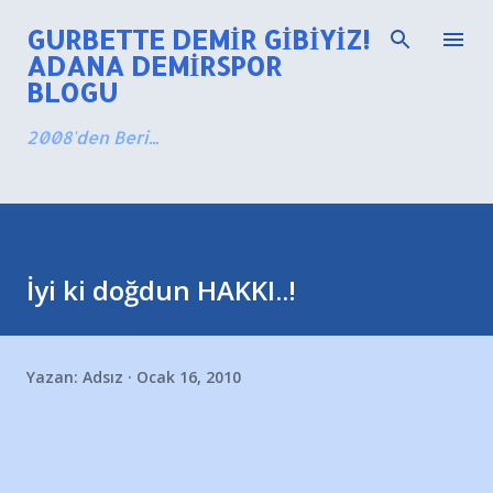
Ana içeriğe atla
GURBETTE DEMIR GIBIYIZ!
ADANA DEMIRSPOR
BLOGU
2008'den Beri...
İyi ki doğdun HAKKI..!
Yazan:
Adsız
Ocak 16, 2010