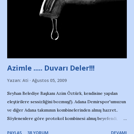
duruyor. Havuzun içinde Adana Demirspor Kulübü
yüzücüleri. Erkekler çoğunlukta. Küçük kız etrafına bakıyor.
Sadece 4 kız çocuğu var. Nesrin, Adana Demirspor’un 4
kızından biri oluyor o gün…Giriyor havuza. 1973 – 1975
Adana Nesrin, 16 yaşında. Yüzüyor. 7 yaşında girdiği
havuzdan, kısa mesafede 100’e yakın madalya ve şilt
çıkartıyor. Kışları masa tenisi oynuyor, Türkiye 2.liği,
Türkiye 3.lüğü var. 17 yaşında mar...
Azimle ..... Duvarı Deler!!!
Yazan:
Ati
Ağustos 05, 2009
Seyhan Belediye Başkanı Azim Öztürk, kendisine yapılan
eleştirilere sessizliğini bozmuş(!). Adana Demirspor'umuzun
ve diğer Adana takımının kombinelerinden almış hazret..
Söylenenlere göre protokol kombinesi almış beyefendi,
100.000 TL kaynak olmuş takım başına. Bir de fotoğrafı var
PAYLAŞ
38 YORUM
DEVAMI