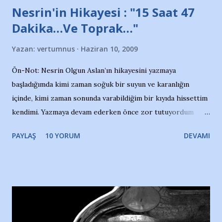
Nesrin'in Hikayesi : "15 Saat 47
Dakika…Ve Toprak…"
Yazan:
vertumnus
Haziran 10, 2009
Ön-Not: Nesrin Olgun Aslan’ın hikayesini yazmaya
başladığımda kimi zaman soğuk bir suyun ve karanlığın
içinde, kimi zaman sonunda varabildiğim bir kıyıda hissettim
kendimi. Yazmaya devam ederken önce zor tutuyordum
gözyaşlarımı, bir noktadan sonra akmaya başladı hepsi.
PAYLAŞ
10 YORUM
DEVAMI
Yazımı, ağlayarak bitirebildim ancak…Kendisinin web
sitesinden (http://www.nesrinolgun.com) ve dönemin
Hürriyet Londra Temsilcisi Faruk Zapçı’nın anılarından
yararlandım, teşekkürlerimi sunuyorum…Çok uzatmadan,
Nesrin’in Hikayesi’ne başlıyorum… 1964 Adana Yüzme
havuzunun kenarında 7 yaşında kara kuru bir kız çocuğu