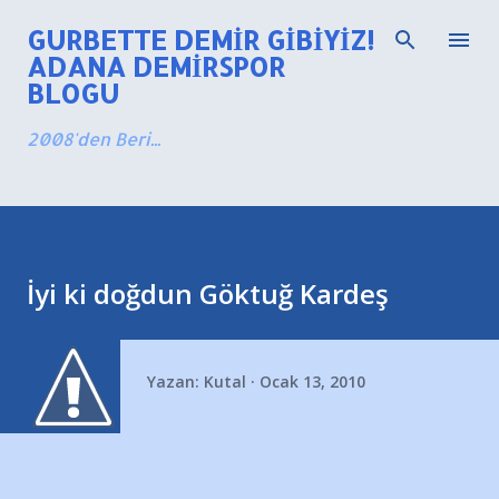
Ana içeriğe atla
GURBETTE DEMIR GIBIYIZ!
ADANA DEMIRSPOR
BLOGU
2008'den Beri...
İyi ki doğdun Göktuğ Kardeş
Yazan:
Kutal
Ocak 13, 2010