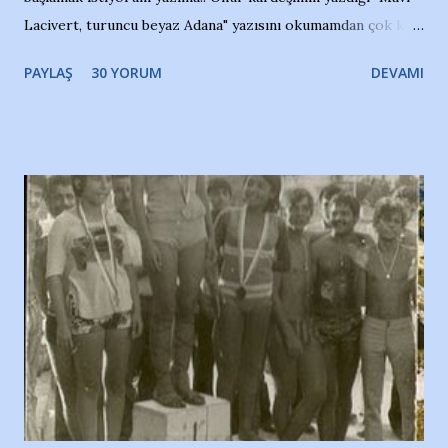
Lacivert, turuncu beyaz Adana" yazısını okumamdan çok kısa
bir süre sonra, bir haber portalında rastladığım bir olayla
PAYLAŞ
30 YORUM
DEVAMI
irkildim.. "Bursasporlu taraftarlar, İstanbul takımlarının
Bursa'da açtığı mağaza ve futbol okullarına tepki gösterdi"
diye başlıyordu yazı , Atatürk stadı önünde yaklaşık 200
taraftarın toplanarak İstanbul takımlarının Futbol okullarını
ve ürünlerini Bursa şehrinde görmek istemediklerini bir
protesto eylemiyle açıkladıklarını bildiriyordu.. Bu grup
adına açıklama yapan şahsı muhterem(!) ''Açık ve net olarak
söylüyoruz. Bu son uyarımızdır. Bunun yanısıra, bu takımlara
ait tanıtıcı ilanların asılmasına izin veren Bursa Büyükşehir
Belediyesi ile mağazaların bulunduğu alışveriş merkezlerini
de kınıyoruz'' diye de eklemiş .. Blogumuzda okuduğum bu
yazının hemen ardından bu habe...