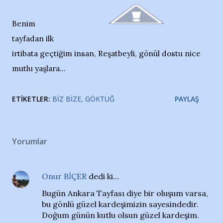
Benim
tayfadan ilk
irtibata geçtiğim insan, Reşatbeyli, gönül dostu nice
mutlu yaşlara...
ETIKETLER:
BIZ BIZE
GÖKTUĞ
PAYLAŞ
Yorumlar
Onur BİÇER
dedi ki…
Bugün Ankara Tayfası diye bir oluşum varsa,
bu gönlü güzel kardeşimizin sayesindedir.
Doğum günün kutlu olsun güzel kardeşim.