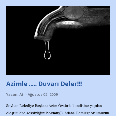
yararlandım, teşekkürlerimi sunuyorum…Çok uzatmadan,
Nesrin’in Hikayesi’ne başlıyorum… 1964 Adana Yüzme
havuzunun kenarında 7 yaşında kara kuru bir kız çocuğu
duruyor. Havuzun içinde Adana Demirspor Kulübü
yüzücüleri. Erkekler çoğunlukta. Küçük kız etrafına bakıyor.
Sadece 4 kız çocuğu var. Nesrin, Adana Demirspor’un 4
kızından biri oluyor o gün…Giriyor havuza. 1973 – 1975
Adana Nesrin, 16 yaşında. Yüzüyor. 7 yaşında girdiği
havuzdan, kısa mesafede 100’e yakın madalya ve şilt
çıkartıyor. Kışları masa tenisi oynuyor, Türkiye 2.liği,
Türkiye 3.lüğü var. 17 yaşında mar...
Azimle ..... Duvarı Deler!!!
Yazan:
Ati
Ağustos 05, 2009
Seyhan Belediye Başkanı Azim Öztürk, kendisine yapılan
eleştirilere sessizliğini bozmuş(!). Adana Demirspor'umuzun