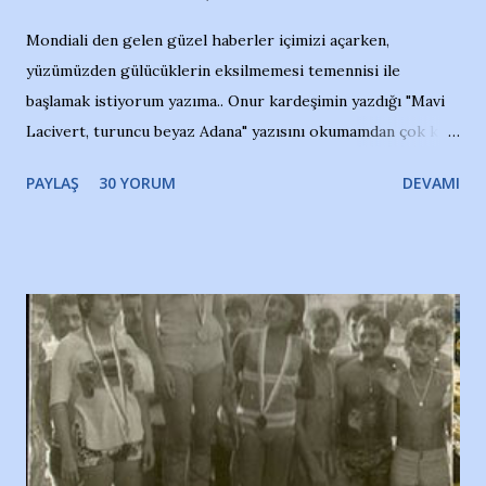
Mondiali den gelen güzel haberler içimizi açarken,
yüzümüzden gülücüklerin eksilmemesi temennisi ile
başlamak istiyorum yazıma.. Onur kardeşimin yazdığı "Mavi
Lacivert, turuncu beyaz Adana" yazısını okumamdan çok kısa
bir süre sonra, bir haber portalında rastladığım bir olayla
PAYLAŞ
30 YORUM
DEVAMI
irkildim.. "Bursasporlu taraftarlar, İstanbul takımlarının
Bursa'da açtığı mağaza ve futbol okullarına tepki gösterdi"
diye başlıyordu yazı , Atatürk stadı önünde yaklaşık 200
taraftarın toplanarak İstanbul takımlarının Futbol okullarını
ve ürünlerini Bursa şehrinde görmek istemediklerini bir
protesto eylemiyle açıkladıklarını bildiriyordu.. Bu grup
adına açıklama yapan şahsı muhterem(!) ''Açık ve net olarak
söylüyoruz. Bu son uyarımızdır. Bunun yanısıra, bu takımlara
ait tanıtıcı ilanların asılmasına izin veren Bursa Büyükşehir
Belediyesi ile mağazaların bulunduğu alışveriş merkezlerini