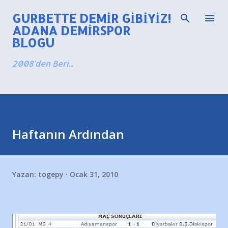
Ana içeriğe atla
GURBETTE DEMIR GIBIYIZ!
ADANA DEMIRSPOR
BLOGU
2008'den Beri...
Haftanın Ardından
Yazan:
togepy
Ocak 31, 2010