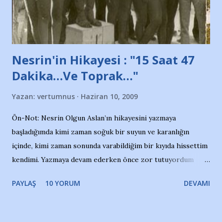
de kınıyoruz'' diye de eklemiş .. Blogumuzda okuduğum bu
yazının hemen ardından bu habe...
Nesrin'in Hikayesi : "15 Saat 47
Dakika…Ve Toprak…"
Yazan:
vertumnus
Haziran 10, 2009
Ön-Not: Nesrin Olgun Aslan’ın hikayesini yazmaya
başladığımda kimi zaman soğuk bir suyun ve karanlığın
içinde, kimi zaman sonunda varabildiğim bir kıyıda hissettim
kendimi. Yazmaya devam ederken önce zor tutuyordum
gözyaşlarımı, bir noktadan sonra akmaya başladı hepsi.
PAYLAŞ
10 YORUM
DEVAMI
Yazımı, ağlayarak bitirebildim ancak…Kendisinin web
sitesinden (http://www.nesrinolgun.com) ve dönemin
Hürriyet Londra Temsilcisi Faruk Zapçı’nın anılarından