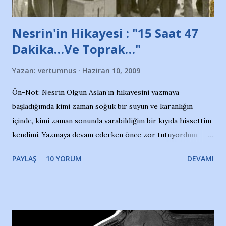
Nesrin'in Hikayesi : "15 Saat 47
Dakika…Ve Toprak…"
Yazan:
vertumnus
Haziran 10, 2009
Ön-Not: Nesrin Olgun Aslan’ın hikayesini yazmaya
başladığımda kimi zaman soğuk bir suyun ve karanlığın
içinde, kimi zaman sonunda varabildiğim bir kıyıda hissettim
kendimi. Yazmaya devam ederken önce zor tutuyordum
gözyaşlarımı, bir noktadan sonra akmaya başladı hepsi.
PAYLAŞ
10 YORUM
DEVAMI
Yazımı, ağlayarak bitirebildim ancak…Kendisinin web
sitesinden (http://www.nesrinolgun.com) ve dönemin
Hürriyet Londra Temsilcisi Faruk Zapçı’nın anılarından
yararlandım, teşekkürlerimi sunuyorum…Çok uzatmadan,
Nesrin’in Hikayesi’ne başlıyorum… 1964 Adana Yüzme