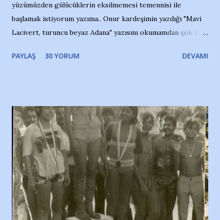
yüzümüzden gülücüklerin eksilmemesi temennisi ile
başlamak istiyorum yazıma.. Onur kardeşimin yazdığı "Mavi
Lacivert, turuncu beyaz Adana" yazısını okumamdan çok kısa
bir süre sonra, bir haber portalında rastladığım bir olayla
PAYLAŞ
30 YORUM
DEVAMI
irkildim.. "Bursasporlu taraftarlar, İstanbul takımlarının
Bursa'da açtığı mağaza ve futbol okullarına tepki gösterdi"
diye başlıyordu yazı , Atatürk stadı önünde yaklaşık 200
taraftarın toplanarak İstanbul takımlarının Futbol okullarını
ve ürünlerini Bursa şehrinde görmek istemediklerini bir
protesto eylemiyle açıkladıklarını bildiriyordu.. Bu grup
adına açıklama yapan şahsı muhterem(!) ''Açık ve net olarak
söylüyoruz. Bu son uyarımızdır. Bunun yanısıra, bu takımlara
ait tanıtıcı ilanların asılmasına izin veren Bursa Büyükşehir
Belediyesi ile mağazaların bulunduğu alışveriş merkezlerini
de kınıyoruz'' diye de eklemiş .. Blogumuzda okuduğum bu
yazının hemen ardından bu habe...