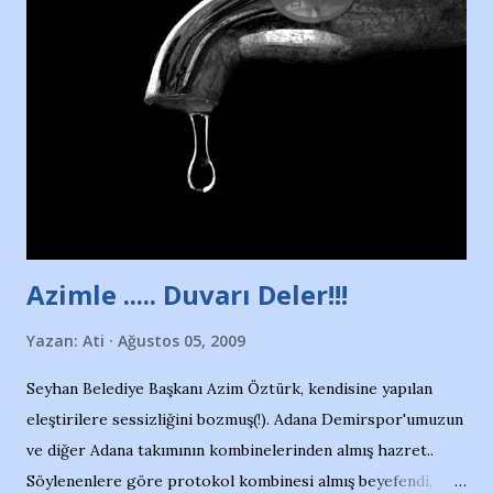
havuzunun kenarında 7 yaşında kara kuru bir kız çocuğu
duruyor. Havuzun içinde Adana Demirspor Kulübü
yüzücüleri. Erkekler çoğunlukta. Küçük kız etrafına bakıyor.
Sadece 4 kız çocuğu var. Nesrin, Adana Demirspor’un 4
kızından biri oluyor o gün…Giriyor havuza. 1973 – 1975
Adana Nesrin, 16 yaşında. Yüzüyor. 7 yaşında girdiği
havuzdan, kısa mesafede 100’e yakın madalya ve şilt
çıkartıyor. Kışları masa tenisi oynuyor, Türkiye 2.liği,
Türkiye 3.lüğü var. 17 yaşında mar...
Azimle ..... Duvarı Deler!!!
Yazan:
Ati
Ağustos 05, 2009
Seyhan Belediye Başkanı Azim Öztürk, kendisine yapılan
eleştirilere sessizliğini bozmuş(!). Adana Demirspor'umuzun
ve diğer Adana takımının kombinelerinden almış hazret..
Söylenenlere göre protokol kombinesi almış beyefendi,