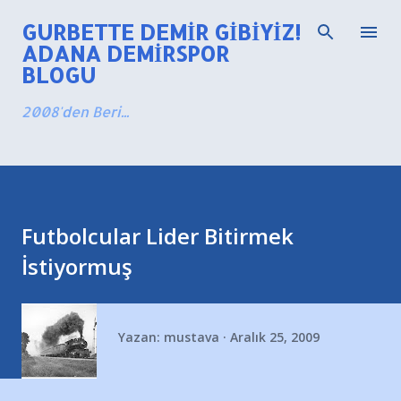
Ana içeriğe atla
GURBETTE DEMIR GIBIYIZ!
ADANA DEMIRSPOR
BLOGU
2008'den Beri...
Futbolcular Lider Bitirmek
İstiyormuş
Yazan:
mustava
Aralık 25, 2009