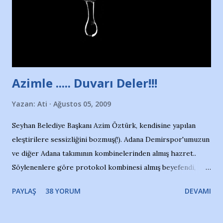
kızından biri oluyor o gün…Giriyor havuza. 1973 – 1975
Adana Nesrin, 16 yaşında. Yüzüyor. 7 yaşında girdiği
havuzdan, kısa mesafede 100’e yakın madalya ve şilt
çıkartıyor. Kışları masa tenisi oynuyor, Türkiye 2.liği,
Türkiye 3.lüğü var. 17 yaşında mar...
Azimle ..... Duvarı Deler!!!
Yazan:
Ati
Ağustos 05, 2009
Seyhan Belediye Başkanı Azim Öztürk, kendisine yapılan
eleştirilere sessizliğini bozmuş(!). Adana Demirspor'umuzun
ve diğer Adana takımının kombinelerinden almış hazret..
Söylenenlere göre protokol kombinesi almış beyefendi,
100.000 TL kaynak olmuş takım başına. Bir de fotoğrafı var
PAYLAŞ
38 YORUM
DEVAMI
ki kombineyi Bekir Başkan'dan alırken; dillere destan..
Yardım gecesinde yayını kesen, gidip Kayseri'den kombine
alıp, seçildiği memlekete zerre faydası dokunmayan bir