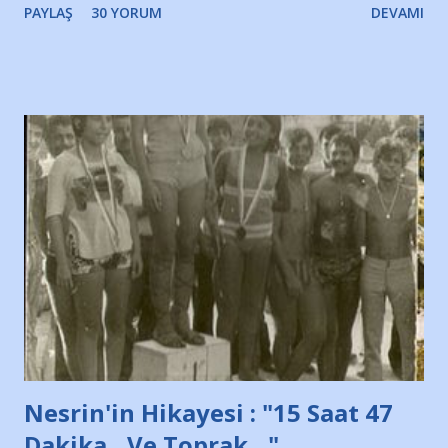
PAYLAŞ
30 YORUM
DEVAMI
irkildim.. "Bursasporlu taraftarlar, İstanbul takımlarının
Bursa'da açtığı mağaza ve futbol okullarına tepki gösterdi"
diye başlıyordu yazı , Atatürk stadı önünde yaklaşık 200
taraftarın toplanarak İstanbul takımlarının Futbol okullarını
ve ürünlerini Bursa şehrinde görmek istemediklerini bir
protesto eylemiyle açıkladıklarını bildiriyordu.. Bu grup
adına açıklama yapan şahsı muhterem(!) ''Açık ve net olarak
söylüyoruz. Bu son uyarımızdır. Bunun yanısıra, bu takımlara
ait tanıtıcı ilanların asılmasına izin veren Bursa Büyükşehir
Belediyesi ile mağazaların bulunduğu alışveriş merkezlerini
de kınıyoruz'' diye de eklemiş .. Blogumuzda okuduğum bu
yazının hemen ardından bu habe...
Nesrin'in Hikayesi : "15 Saat 47
Dakika…Ve Toprak…"