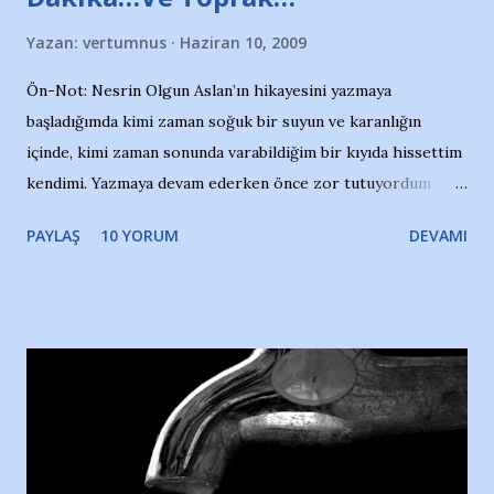
Yazan:
vertumnus
Haziran 10, 2009
Ön-Not: Nesrin Olgun Aslan’ın hikayesini yazmaya
başladığımda kimi zaman soğuk bir suyun ve karanlığın
içinde, kimi zaman sonunda varabildiğim bir kıyıda hissettim
kendimi. Yazmaya devam ederken önce zor tutuyordum
gözyaşlarımı, bir noktadan sonra akmaya başladı hepsi.
PAYLAŞ
10 YORUM
DEVAMI
Yazımı, ağlayarak bitirebildim ancak…Kendisinin web
sitesinden (http://www.nesrinolgun.com) ve dönemin
Hürriyet Londra Temsilcisi Faruk Zapçı’nın anılarından
yararlandım, teşekkürlerimi sunuyorum…Çok uzatmadan,
Nesrin’in Hikayesi’ne başlıyorum… 1964 Adana Yüzme
havuzunun kenarında 7 yaşında kara kuru bir kız çocuğu
duruyor. Havuzun içinde Adana Demirspor Kulübü
yüzücüleri. Erkekler çoğunlukta. Küçük kız etrafına bakıyor.
Sadece 4 kız çocuğu var. Nesrin, Adana Demirspor’un 4