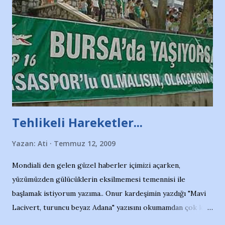
Tehlikeli Hareketler...
Yazan:
Ati
Temmuz 12, 2009
Mondiali den gelen güzel haberler içimizi açarken,
yüzümüzden gülücüklerin eksilmemesi temennisi ile
başlamak istiyorum yazıma.. Onur kardeşimin yazdığı "Mavi
Lacivert, turuncu beyaz Adana" yazısını okumamdan çok kısa
bir süre sonra, bir haber portalında rastladığım bir olayla