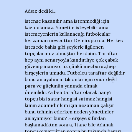
Adsız dedi ki…
istense kazanılır ama istenmediği için
kazanılamaz. Yönetim isteyebilir ama
istemeyenlerin kullanacağı futbolcular
herzaman mevcuttur Demirsporda. Herkes
istesede bahis gibi şeylerle ilgilenen
topçularımız olmuştur herdaim. Taraftar
hep aynı senaryoyla kandırılıyo çok çabuk
güvenip inanıyoruz çünkü mecburuz,hep
birşeylerin umudu. Futbolcu taraftar değildir
bunu anlayalım artık,onlar için onur değil
para ve güçlünün yanında olmak
önemlidir.Ya ben taraftar olarak hangi
topçu bizi satar hangisi satmaz hangisi
kimin adamıdır kim için nezaman çalışır
bunu tahmin ederken neden yönetimler
anlayamiyor bunu? Herşeye sıfırdan
başlamadıktan sonra, 1tane bile Adanalı
topçu oynattıktan sonra bu takımda başarı