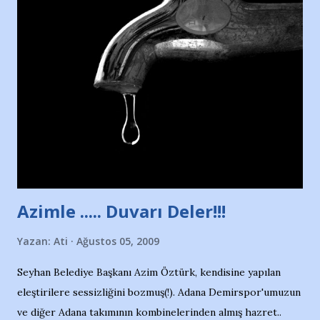
Nesrin’in Hikayesi’ne başlıyorum… 1964 Adana Yüzme
havuzunun kenarında 7 yaşında kara kuru bir kız çocuğu
duruyor. Havuzun içinde Adana Demirspor Kulübü
yüzücüleri. Erkekler çoğunlukta. Küçük kız etrafına bakıyor.
Sadece 4 kız çocuğu var. Nesrin, Adana Demirspor’un 4
kızından biri oluyor o gün…Giriyor havuza. 1973 – 1975
Adana Nesrin, 16 yaşında. Yüzüyor. 7 yaşında girdiği
havuzdan, kısa mesafede 100’e yakın madalya ve şilt
çıkartıyor. Kışları masa tenisi oynuyor, Türkiye 2.liği,
Türkiye 3.lüğü var. 17 yaşında mar...
Azimle ..... Duvarı Deler!!!
Yazan:
Ati
Ağustos 05, 2009
Seyhan Belediye Başkanı Azim Öztürk, kendisine yapılan
eleştirilere sessizliğini bozmuş(!). Adana Demirspor'umuzun
ve diğer Adana takımının kombinelerinden almış hazret..