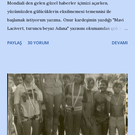
Mondiali den gelen güzel haberler içimizi açarken,
yüzümüzden gülücüklerin eksilmemesi temennisi ile
başlamak istiyorum yazıma.. Onur kardeşimin yazdığı "Mavi
Lacivert, turuncu beyaz Adana" yazısını okumamdan çok kısa
bir süre sonra, bir haber portalında rastladığım bir olayla
PAYLAŞ
30 YORUM
DEVAMI
irkildim.. "Bursasporlu taraftarlar, İstanbul takımlarının
Bursa'da açtığı mağaza ve futbol okullarına tepki gösterdi"
diye başlıyordu yazı , Atatürk stadı önünde yaklaşık 200
taraftarın toplanarak İstanbul takımlarının Futbol okullarını
ve ürünlerini Bursa şehrinde görmek istemediklerini bir
protesto eylemiyle açıkladıklarını bildiriyordu.. Bu grup
adına açıklama yapan şahsı muhterem(!) ''Açık ve net olarak
söylüyoruz. Bu son uyarımızdır. Bunun yanısıra, bu takımlara
ait tanıtıcı ilanların asılmasına izin veren Bursa Büyükşehir
Belediyesi ile mağazaların bulunduğu alışveriş merkezlerini
de kınıyoruz'' diye de eklemiş .. Blogumuzda okuduğum bu