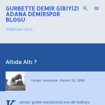
Ana içeriğe atla
GURBETTE DEMIR GIBIYIZ!
ADANA DEMIRSPOR
BLOGU
2008'den Beri...
Altıda Altı ?
Yazan:
mustava
Kasım 24, 2009
ademe grubu maçlarında son altı haftaya