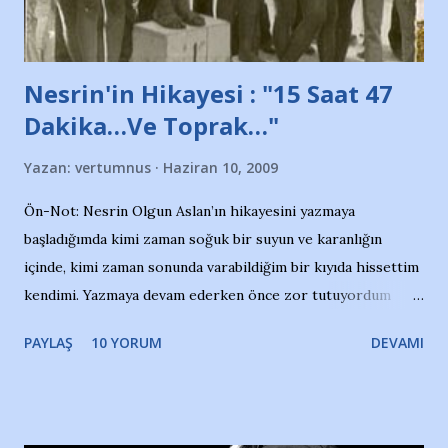
yazının hemen ardından bu habe...
Nesrin'in Hikayesi : "15 Saat 47
Dakika…Ve Toprak…"
Yazan:
vertumnus
Haziran 10, 2009
Ön-Not: Nesrin Olgun Aslan’ın hikayesini yazmaya
başladığımda kimi zaman soğuk bir suyun ve karanlığın
içinde, kimi zaman sonunda varabildiğim bir kıyıda hissettim
kendimi. Yazmaya devam ederken önce zor tutuyordum
gözyaşlarımı, bir noktadan sonra akmaya başladı hepsi.
PAYLAŞ
10 YORUM
DEVAMI
Yazımı, ağlayarak bitirebildim ancak…Kendisinin web
sitesinden (http://www.nesrinolgun.com) ve dönemin
Hürriyet Londra Temsilcisi Faruk Zapçı’nın anılarından
yararlandım, teşekkürlerimi sunuyorum…Çok uzatmadan,