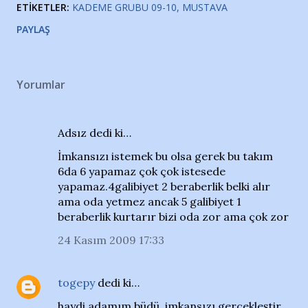
ETIKETLER:
KADEME GRUBU 09-10
MUSTAVA
PAYLAŞ
Yorumlar
Adsız dedi ki…
İmkansızı istemek bu olsa gerek bu takım
6da 6 yapamaz çok çok istesede
yapamaz.4galibiyet 2 beraberlik belki alır
ama oda yetmez ancak 5 galibiyet 1
beraberlik kurtarır bizi oda zor ama çok zor
24 Kasım 2009 17:33
togepy
dedi ki…
haydi adamım büdü, imkansızı gerçekleştir.