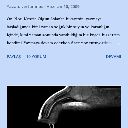
Yazan:
vertumnus
Haziran 10, 2009
Ön-Not: Nesrin Olgun Aslan’ın hikayesini yazmaya
başladığımda kimi zaman soğuk bir suyun ve karanlığın
içinde, kimi zaman sonunda varabildiğim bir kıyıda hissettim
kendimi. Yazmaya devam ederken önce zor tutuyordum
gözyaşlarımı, bir noktadan sonra akmaya başladı hepsi.
PAYLAŞ
10 YORUM
DEVAMI
Yazımı, ağlayarak bitirebildim ancak…Kendisinin web
sitesinden (http://www.nesrinolgun.com) ve dönemin
Hürriyet Londra Temsilcisi Faruk Zapçı’nın anılarından
yararlandım, teşekkürlerimi sunuyorum…Çok uzatmadan,
Nesrin’in Hikayesi’ne başlıyorum… 1964 Adana Yüzme
havuzunun kenarında 7 yaşında kara kuru bir kız çocuğu
duruyor. Havuzun içinde Adana Demirspor Kulübü
yüzücüleri. Erkekler çoğunlukta. Küçük kız etrafına bakıyor.
Sadece 4 kız çocuğu var. Nesrin, Adana Demirspor’un 4