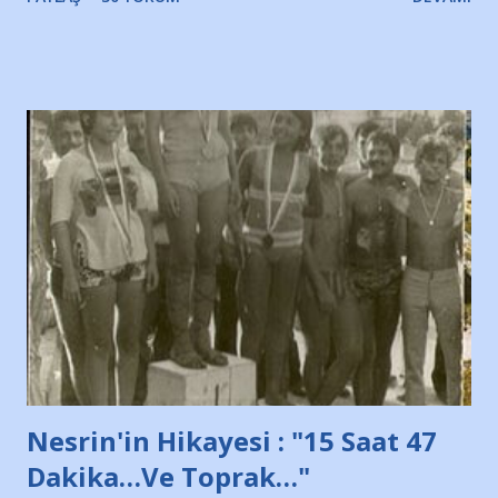
irkildim.. "Bursasporlu taraftarlar, İstanbul takımlarının
Bursa'da açtığı mağaza ve futbol okullarına tepki gösterdi"
diye başlıyordu yazı , Atatürk stadı önünde yaklaşık 200
taraftarın toplanarak İstanbul takımlarının Futbol okullarını
ve ürünlerini Bursa şehrinde görmek istemediklerini bir
protesto eylemiyle açıkladıklarını bildiriyordu.. Bu grup
adına açıklama yapan şahsı muhterem(!) ''Açık ve net olarak
söylüyoruz. Bu son uyarımızdır. Bunun yanısıra, bu takımlara
ait tanıtıcı ilanların asılmasına izin veren Bursa Büyükşehir
Belediyesi ile mağazaların bulunduğu alışveriş merkezlerini
de kınıyoruz'' diye de eklemiş .. Blogumuzda okuduğum bu
yazının hemen ardından bu habe...
Nesrin'in Hikayesi : "15 Saat 47
Dakika…Ve Toprak…"