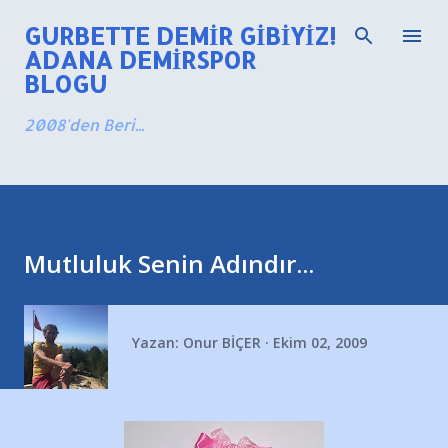
Ana içeriğe atla
GURBETTE DEMIR GIBIYIZ!
ADANA DEMIRSPOR
BLOGU
2008'den Beri...
Mutluluk Senin Adındır...
Yazan:
Onur BİÇER
Ekim 02, 2009