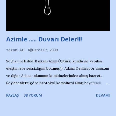
kızından biri oluyor o gün…Giriyor havuza. 1973 – 1975
Adana Nesrin, 16 yaşında. Yüzüyor. 7 yaşında girdiği
havuzdan, kısa mesafede 100’e yakın madalya ve şilt
çıkartıyor. Kışları masa tenisi oynuyor, Türkiye 2.liği,
Türkiye 3.lüğü var. 17 yaşında mar...
Azimle ..... Duvarı Deler!!!
Yazan:
Ati
Ağustos 05, 2009
Seyhan Belediye Başkanı Azim Öztürk, kendisine yapılan
eleştirilere sessizliğini bozmuş(!). Adana Demirspor'umuzun
ve diğer Adana takımının kombinelerinden almış hazret..
Söylenenlere göre protokol kombinesi almış beyefendi,
100.000 TL kaynak olmuş takım başına. Bir de fotoğrafı var
PAYLAŞ
38 YORUM
DEVAMI
ki kombineyi Bekir Başkan'dan alırken; dillere destan..
Yardım gecesinde yayını kesen, gidip Kayseri'den kombine
alıp, seçildiği memlekete zerre faydası dokunmayan bir