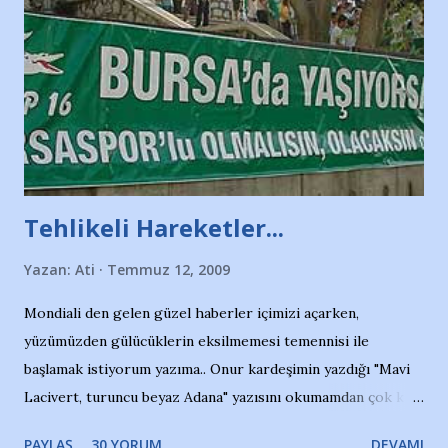
Tehlikeli Hareketler...
Yazan:
Ati
Temmuz 12, 2009
Mondiali den gelen güzel haberler içimizi açarken,
yüzümüzden gülücüklerin eksilmemesi temennisi ile
başlamak istiyorum yazıma.. Onur kardeşimin yazdığı "Mavi
Lacivert, turuncu beyaz Adana" yazısını okumamdan çok kısa
bir süre sonra, bir haber portalında rastladığım bir olayla
PAYLAŞ
30 YORUM
DEVAMI