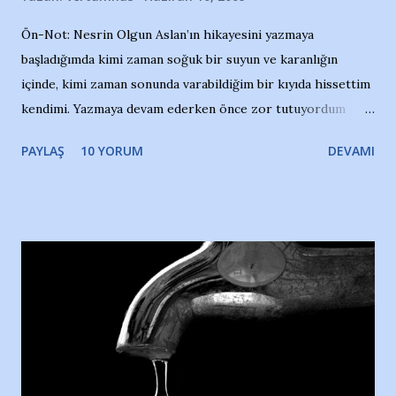
Ön-Not: Nesrin Olgun Aslan’ın hikayesini yazmaya
başladığımda kimi zaman soğuk bir suyun ve karanlığın
içinde, kimi zaman sonunda varabildiğim bir kıyıda hissettim
kendimi. Yazmaya devam ederken önce zor tutuyordum
gözyaşlarımı, bir noktadan sonra akmaya başladı hepsi.
PAYLAŞ
10 YORUM
DEVAMI
Yazımı, ağlayarak bitirebildim ancak…Kendisinin web
sitesinden (http://www.nesrinolgun.com) ve dönemin
Hürriyet Londra Temsilcisi Faruk Zapçı’nın anılarından
yararlandım, teşekkürlerimi sunuyorum…Çok uzatmadan,
Nesrin’in Hikayesi’ne başlıyorum… 1964 Adana Yüzme
havuzunun kenarında 7 yaşında kara kuru bir kız çocuğu
duruyor. Havuzun içinde Adana Demirspor Kulübü
yüzücüleri. Erkekler çoğunlukta. Küçük kız etrafına bakıyor.
Sadece 4 kız çocuğu var. Nesrin, Adana Demirspor’un 4
kızından biri oluyor o gün…Giriyor havuza. 1973 – 1975