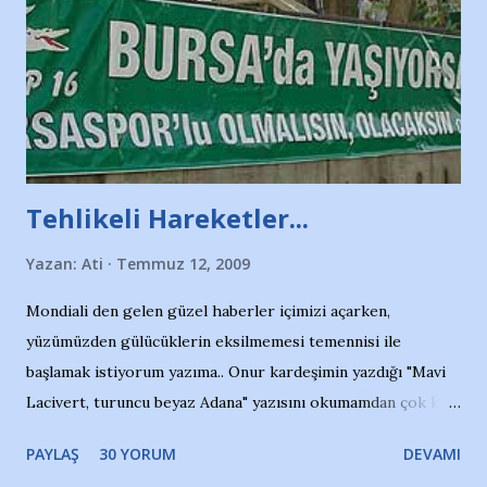
Tehlikeli Hareketler...
Yazan:
Ati
Temmuz 12, 2009
Mondiali den gelen güzel haberler içimizi açarken,
yüzümüzden gülücüklerin eksilmemesi temennisi ile
başlamak istiyorum yazıma.. Onur kardeşimin yazdığı "Mavi
Lacivert, turuncu beyaz Adana" yazısını okumamdan çok kısa
bir süre sonra, bir haber portalında rastladığım bir olayla
PAYLAŞ
30 YORUM
DEVAMI
irkildim.. "Bursasporlu taraftarlar, İstanbul takımlarının