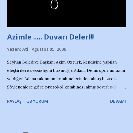
Adana Nesrin, 16 yaşında. Yüzüyor. 7 yaşında girdiği
havuzdan, kısa mesafede 100’e yakın madalya ve şilt
çıkartıyor. Kışları masa tenisi oynuyor, Türkiye 2.liği,
Türkiye 3.lüğü var. 17 yaşında mar...
Azimle ..... Duvarı Deler!!!
Yazan:
Ati
Ağustos 05, 2009
Seyhan Belediye Başkanı Azim Öztürk, kendisine yapılan
eleştirilere sessizliğini bozmuş(!). Adana Demirspor'umuzun
ve diğer Adana takımının kombinelerinden almış hazret..
Söylenenlere göre protokol kombinesi almış beyefendi,
100.000 TL kaynak olmuş takım başına. Bir de fotoğrafı var
PAYLAŞ
38 YORUM
DEVAMI
ki kombineyi Bekir Başkan'dan alırken; dillere destan..
Yardım gecesinde yayını kesen, gidip Kayseri'den kombine
alıp, seçildiği memlekete zerre faydası dokunmayan bir
şahsın fotoğrafını burada paylaşmak içimden gelmedi.