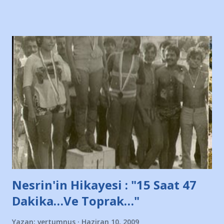
Bursa'da açtığı mağaza ve futbol okullarına tepki gösterdi"
diye başlıyordu yazı , Atatürk stadı önünde yaklaşık 200
taraftarın toplanarak İstanbul takımlarının Futbol okullarını
ve ürünlerini Bursa şehrinde görmek istemediklerini bir
protesto eylemiyle açıkladıklarını bildiriyordu.. Bu grup
adına açıklama yapan şahsı muhterem(!) ''Açık ve net olarak
söylüyoruz. Bu son uyarımızdır. Bunun yanısıra, bu takımlara
ait tanıtıcı ilanların asılmasına izin veren Bursa Büyükşehir
Belediyesi ile mağazaların bulunduğu alışveriş merkezlerini
de kınıyoruz'' diye de eklemiş .. Blogumuzda okuduğum bu
yazının hemen ardından bu habe...
Nesrin'in Hikayesi : "15 Saat 47
Dakika…Ve Toprak…"
Yazan:
vertumnus
Haziran 10, 2009