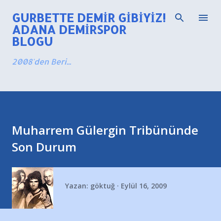
Ana içeriğe atla
GURBETTE DEMIR GIBIYIZ!
ADANA DEMIRSPOR
BLOGU
2008'den Beri...
Muharrem Gülergin Tribününde
Son Durum
Yazan:
göktuğ
Eylül 16, 2009