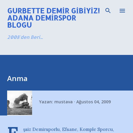
Ana içeriğe atla
GURBETTE DEMIR GIBIYIZ!
ADANA DEMIRSPOR
BLOGU
2008'den Beri...
Anma
Yazan:
mustava
Ağustos 04, 2009
şsiz Demirsporlu, Efsane, Komple Sporcu,