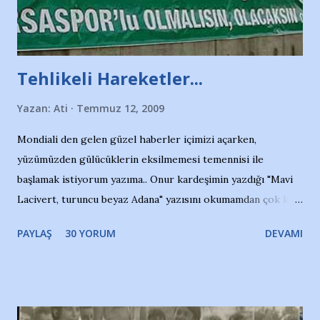
Tehlikeli Hareketler...
Yazan:
Ati
Temmuz 12, 2009
Mondiali den gelen güzel haberler içimizi açarken,
yüzümüzden gülücüklerin eksilmemesi temennisi ile
başlamak istiyorum yazıma.. Onur kardeşimin yazdığı "Mavi
Lacivert, turuncu beyaz Adana" yazısını okumamdan çok kısa
bir süre sonra, bir haber portalında rastladığım bir olayla
PAYLAŞ
30 YORUM
DEVAMI
irkildim.. "Bursasporlu taraftarlar, İstanbul takımlarının
Bursa'da açtığı mağaza ve futbol okullarına tepki gösterdi"
diye başlıyordu yazı , Atatürk stadı önünde yaklaşık 200
taraftarın toplanarak İstanbul takımlarının Futbol okullarını
ve ürünlerini Bursa şehrinde görmek istemediklerini bir