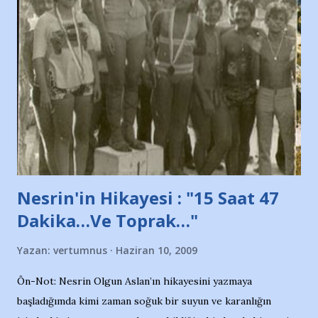
protesto eylemiyle açıkladıklarını bildiriyordu.. Bu grup
adına açıklama yapan şahsı muhterem(!) ''Açık ve net olarak
söylüyoruz. Bu son uyarımızdır. Bunun yanısıra, bu takımlara
ait tanıtıcı ilanların asılmasına izin veren Bursa Büyükşehir
Belediyesi ile mağazaların bulunduğu alışveriş merkezlerini
de kınıyoruz'' diye de eklemiş .. Blogumuzda okuduğum bu
yazının hemen ardından bu habe...
Nesrin'in Hikayesi : "15 Saat 47
Dakika…Ve Toprak…"
Yazan:
vertumnus
Haziran 10, 2009
Ön-Not: Nesrin Olgun Aslan’ın hikayesini yazmaya
başladığımda kimi zaman soğuk bir suyun ve karanlığın