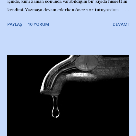
içinde, kimi zaman sonunda varabildiğim bir kıyıda hissettim
kendimi. Yazmaya devam ederken önce zor tutuyordum
gözyaşlarımı, bir noktadan sonra akmaya başladı hepsi.
PAYLAŞ
10 YORUM
DEVAMI
Yazımı, ağlayarak bitirebildim ancak…Kendisinin web
sitesinden (http://www.nesrinolgun.com) ve dönemin
Hürriyet Londra Temsilcisi Faruk Zapçı’nın anılarından
yararlandım, teşekkürlerimi sunuyorum…Çok uzatmadan,
Nesrin’in Hikayesi’ne başlıyorum… 1964 Adana Yüzme
havuzunun kenarında 7 yaşında kara kuru bir kız çocuğu
duruyor. Havuzun içinde Adana Demirspor Kulübü
yüzücüleri. Erkekler çoğunlukta. Küçük kız etrafına bakıyor.
Sadece 4 kız çocuğu var. Nesrin, Adana Demirspor’un 4
kızından biri oluyor o gün…Giriyor havuza. 1973 – 1975
Adana Nesrin, 16 yaşında. Yüzüyor. 7 yaşında girdiği
havuzdan, kısa mesafede 100’e yakın madalya ve şilt
çıkartıyor. Kışları masa tenisi oynuyor, Türkiye 2.liği,