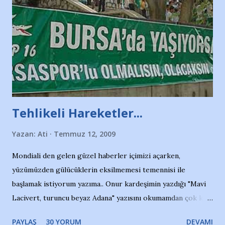
Tehlikeli Hareketler...
Yazan:
Ati
Temmuz 12, 2009
Mondiali den gelen güzel haberler içimizi açarken,
yüzümüzden gülücüklerin eksilmemesi temennisi ile
başlamak istiyorum yazıma.. Onur kardeşimin yazdığı "Mavi
Lacivert, turuncu beyaz Adana" yazısını okumamdan çok kısa
bir süre sonra, bir haber portalında rastladığım bir olayla
PAYLAŞ
30 YORUM
DEVAMI