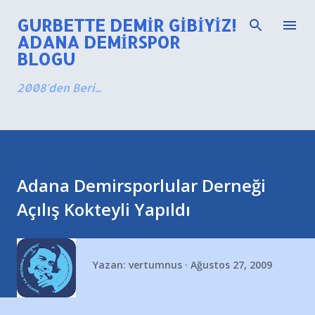
Ana içeriğe atla
GURBETTE DEMIR GIBIYIZ!
ADANA DEMIRSPOR
BLOGU
2008'den Beri...
Adana Demirsporlular Derneği
Açılış Kokteyli Yapıldı
Yazan:
vertumnus
Ağustos 27, 2009