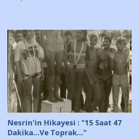
irkildim.. "Bursasporlu taraftarlar, İstanbul takımlarının
Bursa'da açtığı mağaza ve futbol okullarına tepki gösterdi"
diye başlıyordu yazı , Atatürk stadı önünde yaklaşık 200
taraftarın toplanarak İstanbul takımlarının Futbol okullarını
ve ürünlerini Bursa şehrinde görmek istemediklerini bir
protesto eylemiyle açıkladıklarını bildiriyordu.. Bu grup
adına açıklama yapan şahsı muhterem(!) ''Açık ve net olarak
söylüyoruz. Bu son uyarımızdır. Bunun yanısıra, bu takımlara
ait tanıtıcı ilanların asılmasına izin veren Bursa Büyükşehir
Belediyesi ile mağazaların bulunduğu alışveriş merkezlerini
de kınıyoruz'' diye de eklemiş .. Blogumuzda okuduğum bu
yazının hemen ardından bu habe...
Nesrin'in Hikayesi : "15 Saat 47
Dakika…Ve Toprak…"