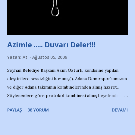
kızından biri oluyor o gün…Giriyor havuza. 1973 – 1975
Adana Nesrin, 16 yaşında. Yüzüyor. 7 yaşında girdiği
havuzdan, kısa mesafede 100’e yakın madalya ve şilt
çıkartıyor. Kışları masa tenisi oynuyor, Türkiye 2.liği,
Türkiye 3.lüğü var. 17 yaşında mar...
Azimle ..... Duvarı Deler!!!
Yazan:
Ati
Ağustos 05, 2009
Seyhan Belediye Başkanı Azim Öztürk, kendisine yapılan
eleştirilere sessizliğini bozmuş(!). Adana Demirspor'umuzun
ve diğer Adana takımının kombinelerinden almış hazret..
Söylenenlere göre protokol kombinesi almış beyefendi,
100.000 TL kaynak olmuş takım başına. Bir de fotoğrafı var
PAYLAŞ
38 YORUM
DEVAMI
ki kombineyi Bekir Başkan'dan alırken; dillere destan..
Yardım gecesinde yayını kesen, gidip Kayseri'den kombine
alıp, seçildiği memlekete zerre faydası dokunmayan bir