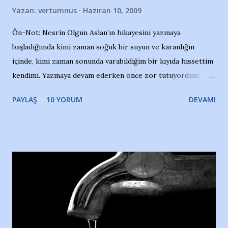
Yazan:
vertumnus
Haziran 10, 2009
Ön-Not: Nesrin Olgun Aslan’ın hikayesini yazmaya
başladığımda kimi zaman soğuk bir suyun ve karanlığın
içinde, kimi zaman sonunda varabildiğim bir kıyıda hissettim
kendimi. Yazmaya devam ederken önce zor tutuyordum
gözyaşlarımı, bir noktadan sonra akmaya başladı hepsi.
PAYLAŞ
10 YORUM
DEVAMI
Yazımı, ağlayarak bitirebildim ancak…Kendisinin web
sitesinden (http://www.nesrinolgun.com) ve dönemin
Hürriyet Londra Temsilcisi Faruk Zapçı’nın anılarından
yararlandım, teşekkürlerimi sunuyorum…Çok uzatmadan,
Nesrin’in Hikayesi’ne başlıyorum… 1964 Adana Yüzme
havuzunun kenarında 7 yaşında kara kuru bir kız çocuğu
duruyor. Havuzun içinde Adana Demirspor Kulübü
yüzücüleri. Erkekler çoğunlukta. Küçük kız etrafına bakıyor.
Sadece 4 kız çocuğu var. Nesrin, Adana Demirspor’un 4