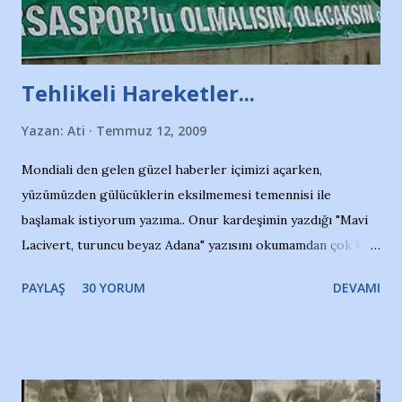
Tehlikeli Hareketler...
Yazan:
Ati
Temmuz 12, 2009
Mondiali den gelen güzel haberler içimizi açarken,
yüzümüzden gülücüklerin eksilmemesi temennisi ile
başlamak istiyorum yazıma.. Onur kardeşimin yazdığı "Mavi
Lacivert, turuncu beyaz Adana" yazısını okumamdan çok kısa
bir süre sonra, bir haber portalında rastladığım bir olayla
PAYLAŞ
30 YORUM
DEVAMI
irkildim.. "Bursasporlu taraftarlar, İstanbul takımlarının
Bursa'da açtığı mağaza ve futbol okullarına tepki gösterdi"
diye başlıyordu yazı , Atatürk stadı önünde yaklaşık 200
taraftarın toplanarak İstanbul takımlarının Futbol okullarını
ve ürünlerini Bursa şehrinde görmek istemediklerini bir