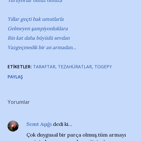
Yürüyorlar omuz omuza
Yıllar geçti bak umutlarla
Gelmeyen şampiyonluklara
Bin kat daha büyüdü sevdan
Vazgeçmedik bir an armadan...
ETIKETLER:
TARAFTAR
TEZAHÜRATLAR
TOGEPY
PAYLAŞ
Yorumlar
Semt Aşığı
dedi ki…
Çok duygusal bir parça olmuş.tüm armayı