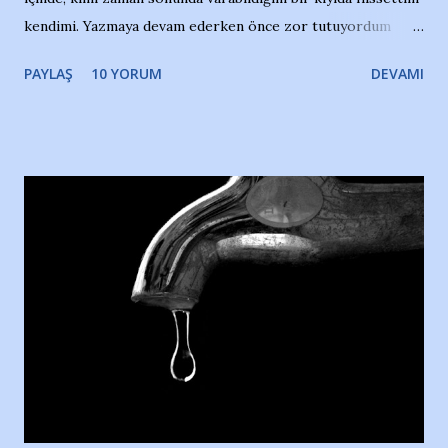
kendimi. Yazmaya devam ederken önce zor tutuyordum
gözyaşlarımı, bir noktadan sonra akmaya başladı hepsi.
PAYLAŞ
10 YORUM
DEVAMI
Yazımı, ağlayarak bitirebildim ancak…Kendisinin web
sitesinden (http://www.nesrinolgun.com) ve dönemin
Hürriyet Londra Temsilcisi Faruk Zapçı’nın anılarından
yararlandım, teşekkürlerimi sunuyorum…Çok uzatmadan,
Nesrin’in Hikayesi’ne başlıyorum… 1964 Adana Yüzme
havuzunun kenarında 7 yaşında kara kuru bir kız çocuğu
duruyor. Havuzun içinde Adana Demirspor Kulübü
yüzücüleri. Erkekler çoğunlukta. Küçük kız etrafına bakıyor.
Sadece 4 kız çocuğu var. Nesrin, Adana Demirspor’un 4
kızından biri oluyor o gün…Giriyor havuza. 1973 – 1975
Adana Nesrin, 16 yaşında. Yüzüyor. 7 yaşında girdiği
havuzdan, kısa mesafede 100’e yakın madalya ve şilt
çıkartıyor. Kışları masa tenisi oynuyor, Türkiye 2.liği,
Türkiye 3.lüğü var. 17 yaşında mar...