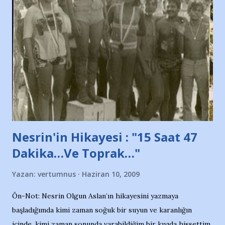
protesto eylemiyle açıkladıklarını bildiriyordu.. Bu grup
adına açıklama yapan şahsı muhterem(!) ''Açık ve net olarak
söylüyoruz. Bu son uyarımızdır. Bunun yanısıra, bu takımlara
ait tanıtıcı ilanların asılmasına izin veren Bursa Büyükşehir
Belediyesi ile mağazaların bulunduğu alışveriş merkezlerini
de kınıyoruz'' diye de eklemiş .. Blogumuzda okuduğum bu
yazının hemen ardından bu habe...
Nesrin'in Hikayesi : "15 Saat 47
Dakika…Ve Toprak…"
Yazan:
vertumnus
Haziran 10, 2009
Ön-Not: Nesrin Olgun Aslan’ın hikayesini yazmaya
başladığımda kimi zaman soğuk bir suyun ve karanlığın
içinde, kimi zaman sonunda varabildiğim bir kıyıda hissettim