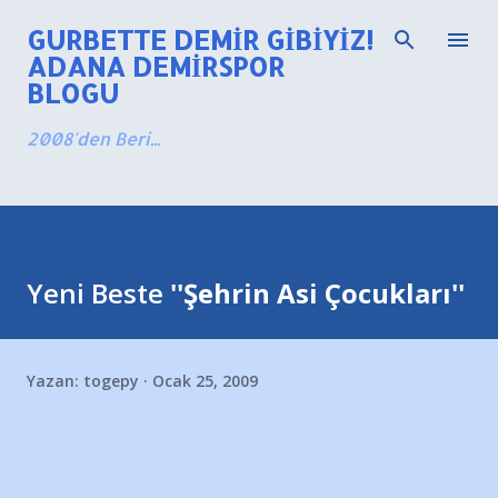
Ana içeriğe atla
GURBETTE DEMIR GIBIYIZ!
ADANA DEMIRSPOR
BLOGU
2008'den Beri...
Yeni Beste
''Şehrin Asi Çocukları''
Yazan:
togepy
Ocak 25, 2009