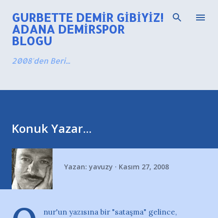
Ana içeriğe atla
GURBETTE DEMIR GIBIYIZ!
ADANA DEMIRSPOR
BLOGU
2008'den Beri...
Konuk Yazar...
Yazan:
yavuzy
Kasım 27, 2008
nur'un yazısına bir "sataşma" gelince,