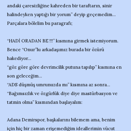
andaki çaresizliğine kahreden bir taraftarın, sinir
halindeyken yaptığı bir yorum” deyip geçemedim...
Parçalara bölelim bu paragrafı;
“HADİ ORADAN BE !!!” kısmına girmek istemiyorum.
Bence “Onur”lu arkadaşımız burada bir özürü
hakediyor...
“göz göre göre devrimcilik putuna tapılıp” kısmına en
son geleceğim...
“ADS düşmüş umrunuzda mı” kısmına az sonra...
“Bağımsızlık ve özgürlük diye diye mastürbasyon ve
tatmin olma” kısmından başlayalım:
Adana Demirspor, başkalarını bilemem ama, benim
için hiç bir zaman erişemediğim ideallerimin vücut