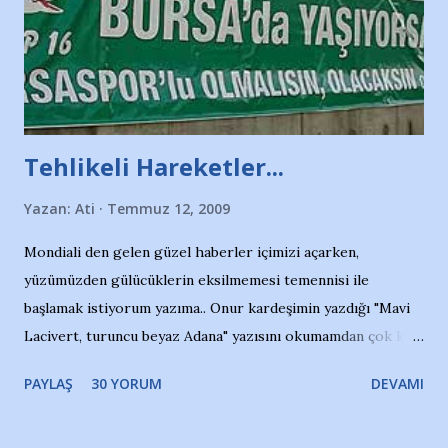
Tehlikeli Hareketler...
Yazan:
Ati
Temmuz 12, 2009
Mondiali den gelen güzel haberler içimizi açarken,
yüzümüzden gülücüklerin eksilmemesi temennisi ile
başlamak istiyorum yazıma.. Onur kardeşimin yazdığı "Mavi
Lacivert, turuncu beyaz Adana" yazısını okumamdan çok kısa
bir süre sonra, bir haber portalında rastladığım bir olayla
PAYLAŞ
30 YORUM
DEVAMI
irkildim.. "Bursasporlu taraftarlar, İstanbul takımlarının
Bursa'da açtığı mağaza ve futbol okullarına tepki gösterdi"
diye başlıyordu yazı , Atatürk stadı önünde yaklaşık 200