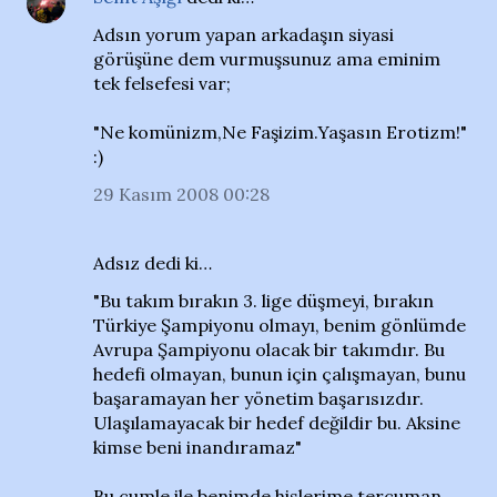
Adsın yorum yapan arkadaşın siyasi
görüşüne dem vurmuşsunuz ama eminim
tek felsefesi var;
"Ne komünizm,Ne Faşizim.Yaşasın Erotizm!"
:)
29 Kasım 2008 00:28
Adsız dedi ki…
"Bu takım bırakın 3. lige düşmeyi, bırakın
Türkiye Şampiyonu olmayı, benim gönlümde
Avrupa Şampiyonu olacak bir takımdır. Bu
hedefi olmayan, bunun için çalışmayan, bunu
başaramayan her yönetim başarısızdır.
Ulaşılamayacak bir hedef değildir bu. Aksine
kimse beni inandıramaz"
Bu cumle ile benimde hislerime tercuman