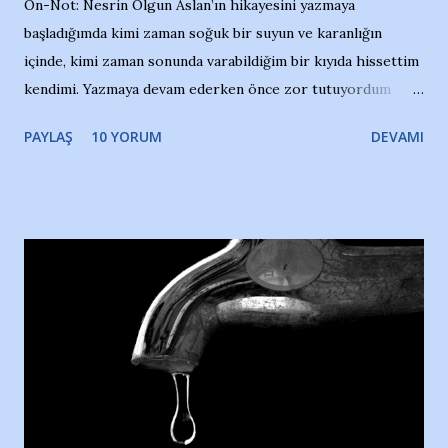
Ön-Not: Nesrin Olgun Aslan’ın hikayesini yazmaya
başladığımda kimi zaman soğuk bir suyun ve karanlığın
içinde, kimi zaman sonunda varabildiğim bir kıyıda hissettim
kendimi. Yazmaya devam ederken önce zor tutuyordum
gözyaşlarımı, bir noktadan sonra akmaya başladı hepsi.
PAYLAŞ
10 YORUM
DEVAMI
Yazımı, ağlayarak bitirebildim ancak…Kendisinin web
sitesinden (http://www.nesrinolgun.com) ve dönemin
Hürriyet Londra Temsilcisi Faruk Zapçı’nın anılarından
yararlandım, teşekkürlerimi sunuyorum…Çok uzatmadan,
Nesrin’in Hikayesi’ne başlıyorum… 1964 Adana Yüzme
havuzunun kenarında 7 yaşında kara kuru bir kız çocuğu
duruyor. Havuzun içinde Adana Demirspor Kulübü
yüzücüleri. Erkekler çoğunlukta. Küçük kız etrafına bakıyor.
Sadece 4 kız çocuğu var. Nesrin, Adana Demirspor’un 4
kızından biri oluyor o gün…Giriyor havuza. 1973 – 1975
Adana Nesrin, 16 yaşında. Yüzüyor. 7 yaşında girdiği