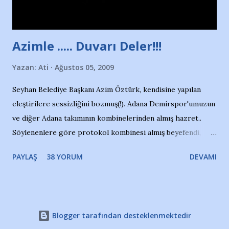
havuzdan, kısa mesafede 100’e yakın madalya ve şilt
çıkartıyor. Kışları masa tenisi oynuyor, Türkiye 2.liği,
Türkiye 3.lüğü var. 17 yaşında mar...
Azimle ..... Duvarı Deler!!!
Yazan:
Ati
Ağustos 05, 2009
Seyhan Belediye Başkanı Azim Öztürk, kendisine yapılan
eleştirilere sessizliğini bozmuş(!). Adana Demirspor'umuzun
ve diğer Adana takımının kombinelerinden almış hazret..
Söylenenlere göre protokol kombinesi almış beyefendi,
100.000 TL kaynak olmuş takım başına. Bir de fotoğrafı var
PAYLAŞ
38 YORUM
DEVAMI
ki kombineyi Bekir Başkan'dan alırken; dillere destan..
Yardım gecesinde yayını kesen, gidip Kayseri'den kombine
alıp, seçildiği memlekete zerre faydası dokunmayan bir
şahsın fotoğrafını burada paylaşmak içimden gelmedi.
Blogger tarafından desteklenmektedir
Takımıma maddi gelir oldu diye seviniyorum, fakat bu