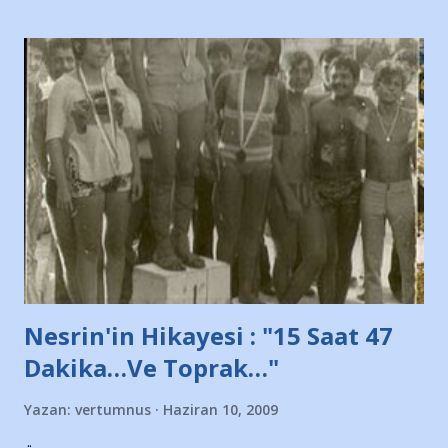
taraftarın toplanarak İstanbul takımlarının Futbol okullarını
ve ürünlerini Bursa şehrinde görmek istemediklerini bir
protesto eylemiyle açıkladıklarını bildiriyordu.. Bu grup
adına açıklama yapan şahsı muhterem(!) ''Açık ve net olarak
söylüyoruz. Bu son uyarımızdır. Bunun yanısıra, bu takımlara
ait tanıtıcı ilanların asılmasına izin veren Bursa Büyükşehir
Belediyesi ile mağazaların bulunduğu alışveriş merkezlerini
de kınıyoruz'' diye de eklemiş .. Blogumuzda okuduğum bu
yazının hemen ardından bu habe...
Nesrin'in Hikayesi : "15 Saat 47
Dakika…Ve Toprak…"
Yazan:
vertumnus
Haziran 10, 2009