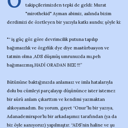
O
takipçilerimizden tepki de geldi: Murat
"mirothekid" Ayman abimiz, aslında bizim
derdimizi de özetleyen bir yazıyla katkı sundu; şöyle ki:
"“ iş güç göz göre devrimcilik putuna tapılıp
bağımsızlık ve özgrlük dye diye mastürbasyon ve
tatmin olma ,ADS düşmüş umrunuzda mı,peh
bağımsızmış,HADİ ORADAN BEE !!!”
Bütününe baktığınızda anlamsız ve imla hatalarıyla
dolu bu cümleyi parçalayıp düşününce ister istemez
bir sürü anlam çıkarttım ve kendimi yazmaktan
alıkoyamadım. Bu yorum, gayet “Onur”lu bir yazıya,
Adanademirspor’lu bir arkadaşımız tarafından (ya da
biz öyle sanıyoruz) yapılmıştır. “ADS’nin haline ve şu