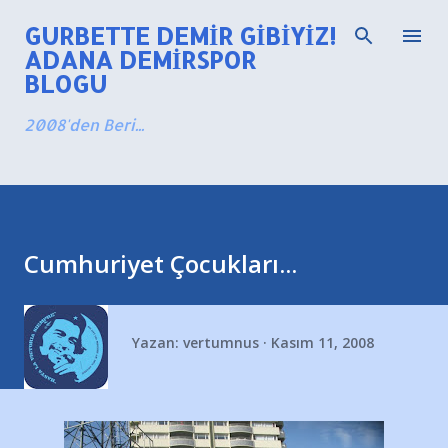
Ana içeriğe atla
GURBETTE DEMIR GIBIYIZ!
ADANA DEMIRSPOR
BLOGU
2008'den Beri...
Cumhuriyet Çocukları...
Yazan:
vertumnus
Kasım 11, 2008