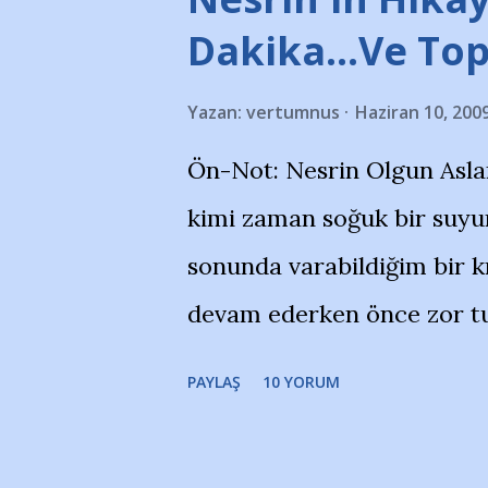
takımlarının Futbol okullar
Dakika…Ve To
görmek istemediklerini bir 
Yazan:
vertumnus
Haziran 10, 200
bildiriyordu.. Bu grup adı
Ön-Not: Nesrin Olgun Asla
''Açık ve net olarak söylü
kimi zaman soğuk bir suyun
yanısıra, bu takımlara ait t
sonunda varabildiğim bir k
Bursa Büyükşehir Belediyes
devam ederken önce zor tu
merkezlerini de kınıyoruz'
noktadan sonra akmaya baş
okuduğum bu yazının heme
PAYLAŞ
10 YORUM
bitirebildim ancak…Kendis
(http://www.nesrinolgun.