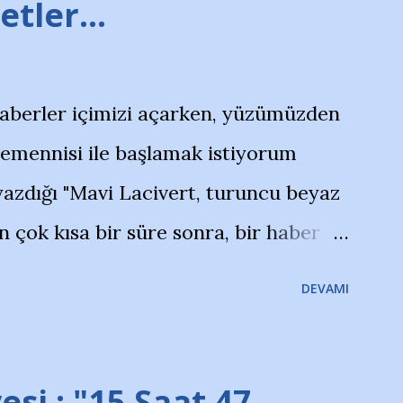
tler...
haberler içimizi açarken, yüzümüzden
temennisi ile başlamak istiyorum
azdığı "Mavi Lacivert, turuncu beyaz
çok kısa bir süre sonra, bir haber
olayla irkildim.. "Bursasporlu
DEVAMI
larının Bursa'da açtığı mağaza ve
terdi" diye başlıyordu yazı , Atatürk
taraftarın toplanarak İstanbul
esi : "15 Saat 47