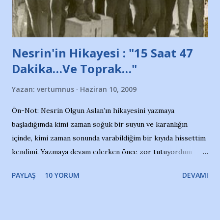
yazının hemen ardından bu habe...
Nesrin'in Hikayesi : "15 Saat 47
Dakika…Ve Toprak…"
Yazan:
vertumnus
Haziran 10, 2009
Ön-Not: Nesrin Olgun Aslan’ın hikayesini yazmaya
başladığımda kimi zaman soğuk bir suyun ve karanlığın
içinde, kimi zaman sonunda varabildiğim bir kıyıda hissettim
kendimi. Yazmaya devam ederken önce zor tutuyordum
gözyaşlarımı, bir noktadan sonra akmaya başladı hepsi.
PAYLAŞ
10 YORUM
DEVAMI
Yazımı, ağlayarak bitirebildim ancak…Kendisinin web
sitesinden (http://www.nesrinolgun.com) ve dönemin
Hürriyet Londra Temsilcisi Faruk Zapçı’nın anılarından