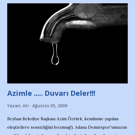
yararlandım, teşekkürlerimi sunuyorum…Çok uzatmadan,
Nesrin’in Hikayesi’ne başlıyorum… 1964 Adana Yüzme
havuzunun kenarında 7 yaşında kara kuru bir kız çocuğu
duruyor. Havuzun içinde Adana Demirspor Kulübü
yüzücüleri. Erkekler çoğunlukta. Küçük kız etrafına bakıyor.
Sadece 4 kız çocuğu var. Nesrin, Adana Demirspor’un 4
kızından biri oluyor o gün…Giriyor havuza. 1973 – 1975
Adana Nesrin, 16 yaşında. Yüzüyor. 7 yaşında girdiği
havuzdan, kısa mesafede 100’e yakın madalya ve şilt
çıkartıyor. Kışları masa tenisi oynuyor, Türkiye 2.liği,
Türkiye 3.lüğü var. 17 yaşında mar...
Azimle ..... Duvarı Deler!!!
Yazan:
Ati
Ağustos 05, 2009
Seyhan Belediye Başkanı Azim Öztürk, kendisine yapılan
eleştirilere sessizliğini bozmuş(!). Adana Demirspor'umuzun