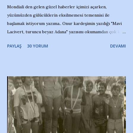
Mondiali den gelen güzel haberler içimizi açarken,
yüzümüzden gülücüklerin eksilmemesi temennisi ile
başlamak istiyorum yazıma.. Onur kardeşimin yazdığı "Mavi
Lacivert, turuncu beyaz Adana" yazısını okumamdan çok kısa
bir süre sonra, bir haber portalında rastladığım bir olayla
PAYLAŞ
30 YORUM
DEVAMI
irkildim.. "Bursasporlu taraftarlar, İstanbul takımlarının
Bursa'da açtığı mağaza ve futbol okullarına tepki gösterdi"
diye başlıyordu yazı , Atatürk stadı önünde yaklaşık 200
taraftarın toplanarak İstanbul takımlarının Futbol okullarını
ve ürünlerini Bursa şehrinde görmek istemediklerini bir
protesto eylemiyle açıkladıklarını bildiriyordu.. Bu grup
adına açıklama yapan şahsı muhterem(!) ''Açık ve net olarak
söylüyoruz. Bu son uyarımızdır. Bunun yanısıra, bu takımlara
ait tanıtıcı ilanların asılmasına izin veren Bursa Büyükşehir
Belediyesi ile mağazaların bulunduğu alışveriş merkezlerini
de kınıyoruz'' diye de eklemiş .. Blogumuzda okuduğum bu