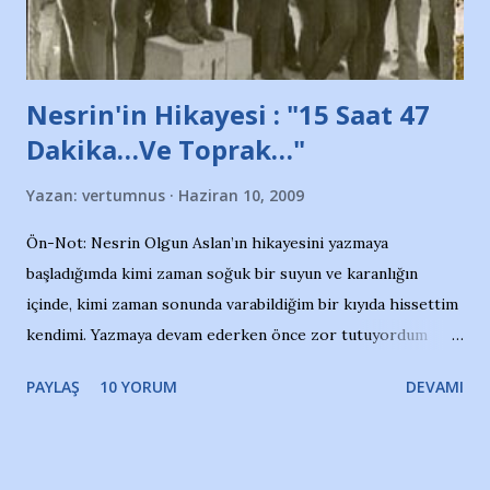
yazının hemen ardından bu habe...
Nesrin'in Hikayesi : "15 Saat 47
Dakika…Ve Toprak…"
Yazan:
vertumnus
Haziran 10, 2009
Ön-Not: Nesrin Olgun Aslan’ın hikayesini yazmaya
başladığımda kimi zaman soğuk bir suyun ve karanlığın
içinde, kimi zaman sonunda varabildiğim bir kıyıda hissettim
kendimi. Yazmaya devam ederken önce zor tutuyordum
gözyaşlarımı, bir noktadan sonra akmaya başladı hepsi.
PAYLAŞ
10 YORUM
DEVAMI
Yazımı, ağlayarak bitirebildim ancak…Kendisinin web
sitesinden (http://www.nesrinolgun.com) ve dönemin
Hürriyet Londra Temsilcisi Faruk Zapçı’nın anılarından
yararlandım, teşekkürlerimi sunuyorum…Çok uzatmadan,