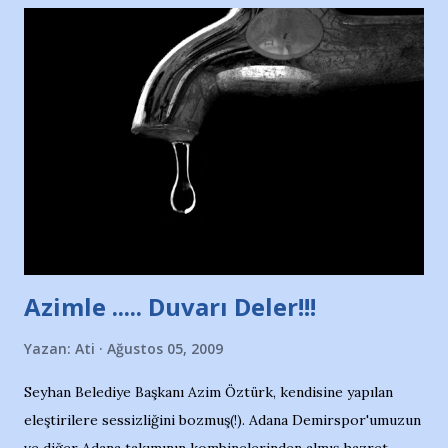
Nesrin’in Hikayesi’ne başlıyorum… 1964 Adana Yüzme
havuzunun kenarında 7 yaşında kara kuru bir kız çocuğu
duruyor. Havuzun içinde Adana Demirspor Kulübü
yüzücüleri. Erkekler çoğunlukta. Küçük kız etrafına bakıyor.
Sadece 4 kız çocuğu var. Nesrin, Adana Demirspor’un 4
kızından biri oluyor o gün…Giriyor havuza. 1973 – 1975
Adana Nesrin, 16 yaşında. Yüzüyor. 7 yaşında girdiği
havuzdan, kısa mesafede 100’e yakın madalya ve şilt
çıkartıyor. Kışları masa tenisi oynuyor, Türkiye 2.liği,
Türkiye 3.lüğü var. 17 yaşında mar...
Azimle ..... Duvarı Deler!!!
Yazan:
Ati
Ağustos 05, 2009
Seyhan Belediye Başkanı Azim Öztürk, kendisine yapılan
eleştirilere sessizliğini bozmuş(!). Adana Demirspor'umuzun
ve diğer Adana takımının kombinelerinden almış hazret..