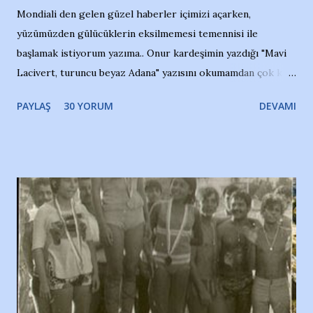
Mondiali den gelen güzel haberler içimizi açarken,
yüzümüzden gülücüklerin eksilmemesi temennisi ile
başlamak istiyorum yazıma.. Onur kardeşimin yazdığı "Mavi
Lacivert, turuncu beyaz Adana" yazısını okumamdan çok kısa
bir süre sonra, bir haber portalında rastladığım bir olayla
PAYLAŞ
30 YORUM
DEVAMI
irkildim.. "Bursasporlu taraftarlar, İstanbul takımlarının
Bursa'da açtığı mağaza ve futbol okullarına tepki gösterdi"
diye başlıyordu yazı , Atatürk stadı önünde yaklaşık 200
taraftarın toplanarak İstanbul takımlarının Futbol okullarını
ve ürünlerini Bursa şehrinde görmek istemediklerini bir
protesto eylemiyle açıkladıklarını bildiriyordu.. Bu grup
adına açıklama yapan şahsı muhterem(!) ''Açık ve net olarak
söylüyoruz. Bu son uyarımızdır. Bunun yanısıra, bu takımlara
ait tanıtıcı ilanların asılmasına izin veren Bursa Büyükşehir
Belediyesi ile mağazaların bulunduğu alışveriş merkezlerini
de kınıyoruz'' diye de eklemiş .. Blogumuzda okuduğum bu