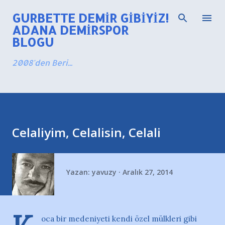
Ana içeriğe atla
GURBETTE DEMIR GIBIYIZ!
ADANA DEMIRSPOR
BLOGU
2008'den Beri...
Celaliyim, Celalisin, Celali
Yazan:
yavuzy
Aralık 27, 2014
oca bir medeniyeti kendi özel mülkleri gibi