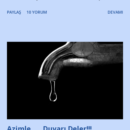
gözyaşlarımı, bir noktadan sonra akmaya başladı hepsi.
PAYLAŞ
10 YORUM
DEVAMI
Yazımı, ağlayarak bitirebildim ancak…Kendisinin web
sitesinden (http://www.nesrinolgun.com) ve dönemin
Hürriyet Londra Temsilcisi Faruk Zapçı’nın anılarından
yararlandım, teşekkürlerimi sunuyorum…Çok uzatmadan,
Nesrin’in Hikayesi’ne başlıyorum… 1964 Adana Yüzme
havuzunun kenarında 7 yaşında kara kuru bir kız çocuğu
duruyor. Havuzun içinde Adana Demirspor Kulübü
yüzücüleri. Erkekler çoğunlukta. Küçük kız etrafına bakıyor.
Sadece 4 kız çocuğu var. Nesrin, Adana Demirspor’un 4
kızından biri oluyor o gün…Giriyor havuza. 1973 – 1975
Adana Nesrin, 16 yaşında. Yüzüyor. 7 yaşında girdiği
havuzdan, kısa mesafede 100’e yakın madalya ve şilt
çıkartıyor. Kışları masa tenisi oynuyor, Türkiye 2.liği,
Türkiye 3.lüğü var. 17 yaşında mar...
Azimle ..... Duvarı Deler!!!