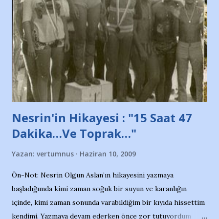
adına açıklama yapan şahsı muhterem(!) ''Açık ve net olarak
söylüyoruz. Bu son uyarımızdır. Bunun yanısıra, bu takımlara
ait tanıtıcı ilanların asılmasına izin veren Bursa Büyükşehir
Belediyesi ile mağazaların bulunduğu alışveriş merkezlerini
de kınıyoruz'' diye de eklemiş .. Blogumuzda okuduğum bu
yazının hemen ardından bu habe...
Nesrin'in Hikayesi : "15 Saat 47
Dakika…Ve Toprak…"
Yazan:
vertumnus
Haziran 10, 2009
Ön-Not: Nesrin Olgun Aslan’ın hikayesini yazmaya
başladığımda kimi zaman soğuk bir suyun ve karanlığın
içinde, kimi zaman sonunda varabildiğim bir kıyıda hissettim
kendimi. Yazmaya devam ederken önce zor tutuyordum