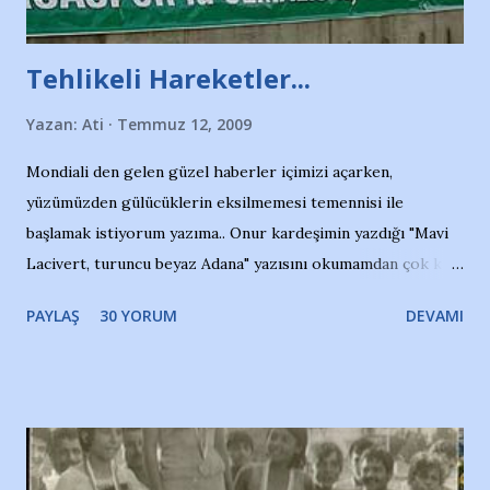
Tehlikeli Hareketler...
Yazan:
Ati
Temmuz 12, 2009
Mondiali den gelen güzel haberler içimizi açarken,
yüzümüzden gülücüklerin eksilmemesi temennisi ile
başlamak istiyorum yazıma.. Onur kardeşimin yazdığı "Mavi
Lacivert, turuncu beyaz Adana" yazısını okumamdan çok kısa
bir süre sonra, bir haber portalında rastladığım bir olayla
PAYLAŞ
30 YORUM
DEVAMI
irkildim.. "Bursasporlu taraftarlar, İstanbul takımlarının
Bursa'da açtığı mağaza ve futbol okullarına tepki gösterdi"
diye başlıyordu yazı , Atatürk stadı önünde yaklaşık 200
taraftarın toplanarak İstanbul takımlarının Futbol okullarını
ve ürünlerini Bursa şehrinde görmek istemediklerini bir
protesto eylemiyle açıkladıklarını bildiriyordu.. Bu grup