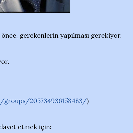
önce, gerekenlerin yapılması gerekiyor.
yor.
m/groups/205734936158483/
)
 davet etmek için: