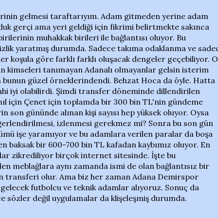
erinin gelmesi taraftarıyım. Adam gitmeden yerine adam
k gerçi ama yeri geldiği için fikrimi belirtmekte sakınca
ilerinin muhakkak birileri ile bağlantısı oluyor. Bu
sizlik yaratmış durumda. Sadece takıma odaklanma ve sade
 koşula göre farklı farklı oluşacak dengeler geçebiliyor. O
kimseleri tanımayan Adanalı olmayanlar gelsin isterim
ca bunun güzel örneklerindendi. Behzat Hoca da öyle. Hatta
 iyi olabilirdi. Şimdi transfer döneminde dillendirilen
nıl için Çenet için toplamda bir 300 bin TL'nin gündeme
rin son gününde alınan kişi sayısı hep yüksek oluyor. Oysa
erlendirilmesi, izlenmesi gerekmez mi? Sonra bu son gün
ümü işe yaramıyor ve bu adamlara verilen paralar da boşa
en baksak bir 600-700 bin TL kafadan kaybımız oluyor. En
 zikrediliyor birçok internet sitesinde. İşte bu
ilen meblağlara aynı zamanda ismi de olan bağlantısız bir
ın transferi olur. Ama biz her zaman Adana Demirspor
 gelecek futbolcu ve teknik adamlar alıyoruz. Sonuç da
e sözler değil uygulamalar da klişeleşmiş durumda.