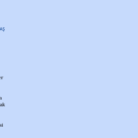
AŞ
er
a
mak
si