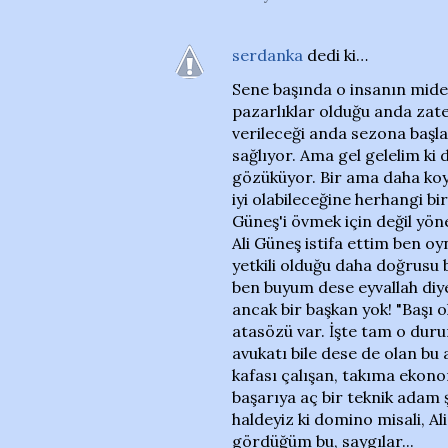
serdanka
dedi ki…
Sene başında o insanın mide
pazarlıklar olduğu anda zat
verileceği anda sezona başla
sağlıyor. Ama gel gelelim ki
gözüküyor. Bir ama daha ko
iyi olabileceğine herhangi b
Güneş'i övmek için değil yö
Ali Güneş istifa ettim ben o
yetkili olduğu daha doğrusu b
ben buyum dese eyvallah diye
ancak bir başkan yok! "Başı o
atasözü var. İşte tam o duru
avukatı bile dese de olan bu
kafası çalışan, takıma ekono
başarıya aç bir teknik adam ş
haldeyiz ki domino misali, A
gördüğüm bu, saygılar...