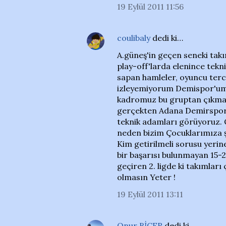
19 Eylül 2011 11:56
coulibaly
dedi ki…
A.güneş'in geçen seneki tak
play-off'larda elenince tek
sapan hamleler, oyuncu terci
izleyemiyorum Demispor'umu
kadromuz bu gruptan çıkmak iç
gerçekten Adana Demirspor'
teknik adamları görüyoruz. O
neden bizim Çocuklarımıza ş
Kim getirilmeli sorusu yerin
bir başarısı bulunmayan 15-
geçiren 2. ligde ki takımlar
olmasın Yeter !
19 Eylül 2011 13:11
Onur BİÇER
dedi ki…