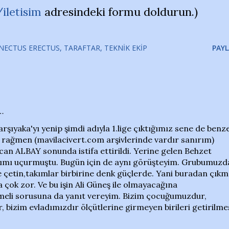
iletisim
adresindeki formu doldurun.)
NECTUS ERECTUS
TARAFTAR
TEKNIK EKIP
PAYL
…
arşıyaka'yı yenip şimdi adıyla 1.lige çıktığımız sene de benz
a rağmen (mavilacivert.com arşivlerinde vardır sanırım)
can ALBAY sonunda istifa ettirildi. Yerine gelen Behzet
ımı uçurmuştu. Bugün için de aynı görüşteyim. Grubumuzd
 çetin,takımlar birbirine denk güçlerde. Yani buradan çık
 çok zor. Ve bu işin Ali Güneş ile olmayacağına
meli sorusuna da yanıt vereyim. Bizim çocuğumuzdur,
nır, bizim evladımızdır ölçütlerine girmeyen birileri getirilme