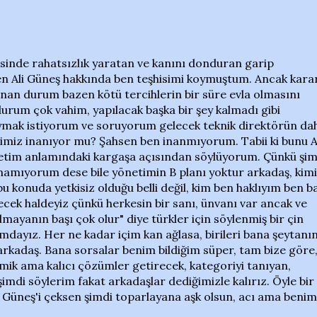
sinde rahatsızlık yaratan ve kanını donduran garip
en Ali Güneş hakkında ben teşhisimi koymuştum. Ancak kara
nan durum bazen kötü tercihlerin bir süre evla olmasını
 durum çok vahim, yapılacak başka bir şey kalmadı gibi
ymak istiyorum ve soruyorum gelecek teknik direktörün da
irimiz inanıyor mu? Şahsen ben inanmıyorum. Tabii ki bunu A
netim anlamındaki kargaşa açısından söylüyorum. Çünkü şim
ynamıyorum dese bile yönetimin B planı yoktur arkadaş, kim
u konuda yetkisiz olduğu belli değil, kim ben haklıyım ben b
cek haldeyiz çünkü herkesin bir sanı, ünvanı var ancak ve
lmayanın başı çok olur" diye türkler için söylenmiş bir çin
mdayız. Her ne kadar içim kan ağlasa, birileri bana şeytanı
 arkadaş. Bana sorsalar benim bildiğim süper, tam bize göre
mik ama kalıcı çözümler getirecek, kategoriyi tanıyan,
imdi söylerim fakat arkadaşlar dediğimizle kalırız. Öyle bir
li Güneş'i çeksen şimdi toparlayana aşk olsun, acı ama benim