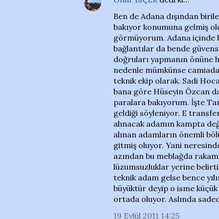
Ben de Adana dışından biril
bakıyor konumuna gelmiş oldu
görmüyorum. Adana içinde bir
bağlantılar da bende güven
doğruları yapmanın önüne her
nedenle mümkünse camiadan 
teknik ekip olarak. Sadi Ho
bana göre Hüseyin Özcan dahi
paralara bakıyorum. İşte Ta
geldiği söyleniyor. E transfe
alınacak adamın kampta değ
alınan adamların önemli böl
gitmiş oluyor. Yani neresind
azından bu meblağda rakamlar
lüzumsuzluklar yerine belirt
teknik adam gelse bence yıl
büyüktür deyip o isme küçük
ortada oluyor. Aslında sadec
19 Eylül 2011 14:25