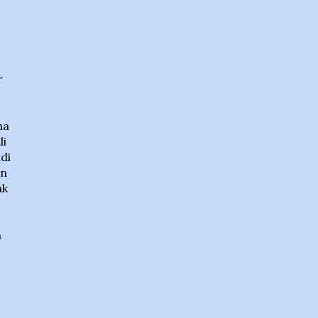
r
ha
li
di
in
ak
n
,