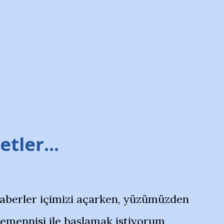
tler...
haberler içimizi açarken, yüzümüzden
temennisi ile başlamak istiyorum