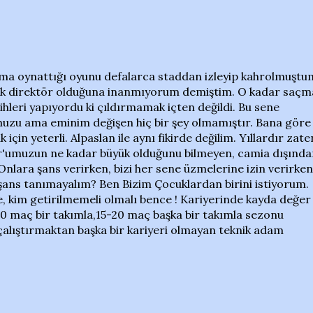
ıma oynattığı oyunu defalarca staddan izleyip kahrolmuştu
nik direktör olduğuna inanmıyorum demiştim. O kadar saçm
hleri yapıyordu ki çıldırmamak içten değildi. Bu sene
zu ama eminim değişen hiç bir şey olmamıştır. Bana göre
in yeterli. Alpaslan ile aynı fikirde değilim. Yıllardır zate
umuzun ne kadar büyük olduğunu bilmeyen, camia dışında
nlara şans verirken, bizi her sene üzmelerine izin verirken
ans tanımayalım? Ben Bizim Çocuklardan birini istiyorum.
e, kim getirilmemeli olmalı bence ! Kariyerinde kayda değer
20 maç bir takımla,15-20 maç başka bir takımla sezonu
ı çalıştırmaktan başka bir kariyeri olmayan teknik adam