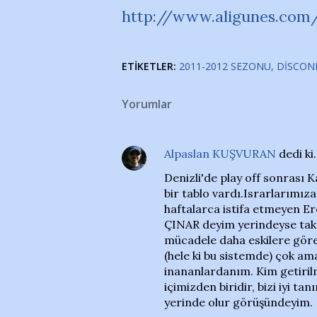
http://www.aligunes.com/
ETIKETLER:
2011-2012 SEZONU
DISCON
Yorumlar
Alpaslan KUŞVURAN
dedi ki
Denizli'de play off sonrası K
bir tablo vardı.Israrlarımız
haftalarca istifa etmeyen Er
ÇINAR deyim yerindeyse tak
mücadele daha eskilere göre
(hele ki bu sistemde) çok ama
inananlardanım. Kim getiril
içimizden biridir, bizi iyi ta
yerinde olur görüşündeyim.