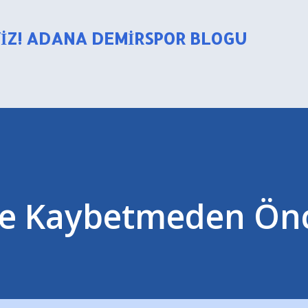
Ana içeriğe atla
YIZ! ADANA DEMIRSPOR BLOGU
De Kaybetmeden Önc