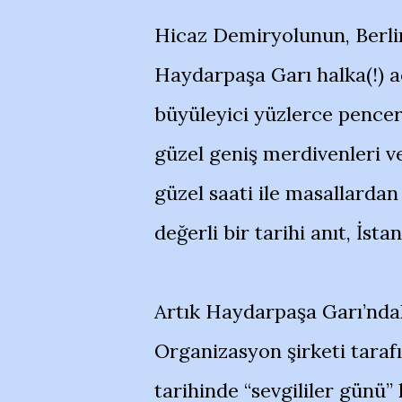
Hicaz Demiryolunun, Berlin
Haydarpaşa Garı halka(!) aç
büyüleyici yüzlerce pencer
güzel geniş merdivenleri v
güzel saati ile masallarda
değerli bir tarihi anıt, İst
Artık Haydarpaşa Garı’ndaki 
Organizasyon şirketi taraf
tarihinde “sevgililer günü”