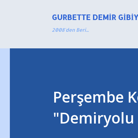
GURBETTE DEMIR GIBI
2008'den Beri...
Perşembe Kon
"Demiryolu 