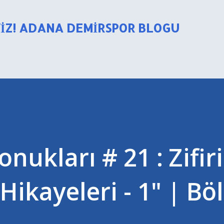
Ana içeriğe atla
YIZ! ADANA DEMIRSPOR BLOGU
ukları # 21 : Zifiri
Hikayeleri - 1" | B