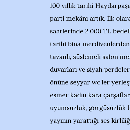
100 yıllık tarihi Haydarpaş
parti mekânı artık. İlk olar
saatlerinde 2.000 TL bedell
tarihi bina merdivenlerden 
tavanlı, süslemeli salon me
duvarları ve siyah perdele
önüne seyyar wc’ler yerleşti
esmer kadın kara çarşaflara
uyumsuzluk, görgüsüzlük b
yayının yarattığı ses kirlili