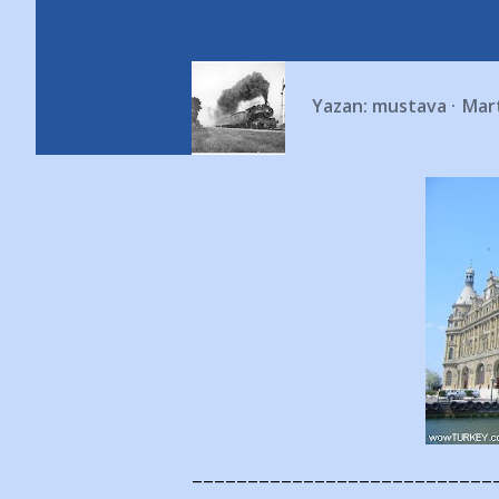
Yazan:
mustava
Mart
---------------------------