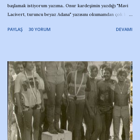
başlamak istiyorum yazıma.. Onur kardeşimin yazdığı "Mavi
Lacivert, turuncu beyaz Adana" yazısını okumamdan çok kısa
bir süre sonra, bir haber portalında rastladığım bir olayla
PAYLAŞ
30 YORUM
DEVAMI
irkildim.. "Bursasporlu taraftarlar, İstanbul takımlarının
Bursa'da açtığı mağaza ve futbol okullarına tepki gösterdi"
diye başlıyordu yazı , Atatürk stadı önünde yaklaşık 200
taraftarın toplanarak İstanbul takımlarının Futbol okullarını
ve ürünlerini Bursa şehrinde görmek istemediklerini bir
protesto eylemiyle açıkladıklarını bildiriyordu.. Bu grup
adına açıklama yapan şahsı muhterem(!) ''Açık ve net olarak
söylüyoruz. Bu son uyarımızdır. Bunun yanısıra, bu takımlara
ait tanıtıcı ilanların asılmasına izin veren Bursa Büyükşehir
Belediyesi ile mağazaların bulunduğu alışveriş merkezlerini
de kınıyoruz'' diye de eklemiş .. Blogumuzda okuduğum bu
yazının hemen ardından bu habe...