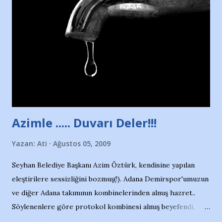
duruyor. Havuzun içinde Adana Demirspor Kulübü
yüzücüleri. Erkekler çoğunlukta. Küçük kız etrafına bakıyor.
Sadece 4 kız çocuğu var. Nesrin, Adana Demirspor’un 4
kızından biri oluyor o gün…Giriyor havuza. 1973 – 1975
Adana Nesrin, 16 yaşında. Yüzüyor. 7 yaşında girdiği
havuzdan, kısa mesafede 100’e yakın madalya ve şilt
çıkartıyor. Kışları masa tenisi oynuyor, Türkiye 2.liği,
Türkiye 3.lüğü var. 17 yaşında mar...
Azimle ..... Duvarı Deler!!!
Yazan:
Ati
Ağustos 05, 2009
Seyhan Belediye Başkanı Azim Öztürk, kendisine yapılan
eleştirilere sessizliğini bozmuş(!). Adana Demirspor'umuzun
ve diğer Adana takımının kombinelerinden almış hazret..
Söylenenlere göre protokol kombinesi almış beyefendi,
100.000 TL kaynak olmuş takım başına. Bir de fotoğrafı var