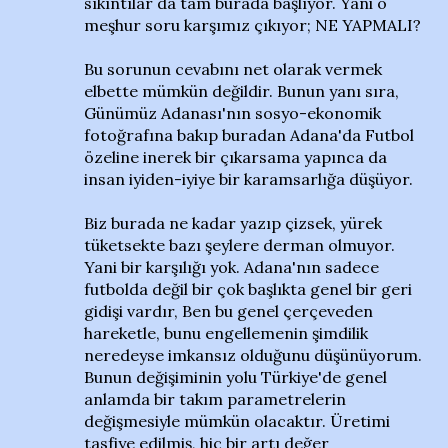
sıkıntılar da tam burada başlıyor. Yani o
meşhur soru karşımız çıkıyor; NE YAPMALI?
Bu sorunun cevabını net olarak vermek
elbette mümkün değildir. Bunun yanı sıra,
Günümüz Adanası'nın sosyo-ekonomik
fotoğrafına bakıp buradan Adana'da Futbol
özeline inerek bir çıkarsama yapınca da
insan iyiden-iyiye bir karamsarlığa düşüyor.
Biz burada ne kadar yazıp çizsek, yürek
tüketsekte bazı şeylere derman olmuyor.
Yani bir karşılığı yok. Adana'nın sadece
futbolda değil bir çok başlıkta genel bir geri
gidişi vardır, Ben bu genel çerçeveden
hareketle, bunu engellemenin şimdilik
neredeyse imkansız olduğunu düşünüyorum.
Bunun değişiminin yolu Türkiye'de genel
anlamda bir takım parametrelerin
değişmesiyle mümkün olacaktır. Üretimi
tasfiye edilmiş, hiç bir artı değer