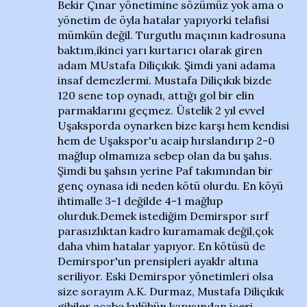
Bekir Çınar yönetimine sözümüz yok ama o
yönetim de öyla hatalar yapıyorki telafisi
mümkün değil. Turgutlu maçının kadrosuna
baktım,ikinci yarı kurtarıcı olarak giren
adam MUstafa Diliçıkık. Şimdi yani adama
insaf demezlermi. Mustafa Diliçıkık bizde
120 sene top oynadı, attığı gol bir elin
parmaklarını geçmez. Üstelik 2 yıl evvel
Uşaksporda oynarken bize karşı hem kendisi
hem de Uşakspor'u acaip hırslandırıp 2-0
mağlup olmamıza sebep olan da bu şahıs.
Şimdi bu şahsın yerine Paf takımından bir
genç oynasa idi neden kötü olurdu. En köyü
ihtimalle 3-1 değilde 4-1 mağlup
olurduk.Demek istediğim Demirspor sırf
parasızlıktan kadro kuramamak değil,çok
daha vhim hatalar yapıyor. En kötüsü de
Demirspor'un prensipleri ayaklr altına
seriliyor. Eski Demirspor yönetimleri olsa
size sorayım A.K. Durmaz, Mustafa Diliçıkık
gibiler acaba kulübün kapısından içeri