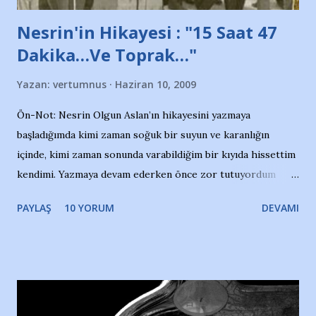
Nesrin'in Hikayesi : "15 Saat 47
Dakika…Ve Toprak…"
Yazan:
vertumnus
Haziran 10, 2009
Ön-Not: Nesrin Olgun Aslan’ın hikayesini yazmaya
başladığımda kimi zaman soğuk bir suyun ve karanlığın
içinde, kimi zaman sonunda varabildiğim bir kıyıda hissettim
kendimi. Yazmaya devam ederken önce zor tutuyordum
gözyaşlarımı, bir noktadan sonra akmaya başladı hepsi.
PAYLAŞ
10 YORUM
DEVAMI
Yazımı, ağlayarak bitirebildim ancak…Kendisinin web
sitesinden (http://www.nesrinolgun.com) ve dönemin
Hürriyet Londra Temsilcisi Faruk Zapçı’nın anılarından
yararlandım, teşekkürlerimi sunuyorum…Çok uzatmadan,
Nesrin’in Hikayesi’ne başlıyorum… 1964 Adana Yüzme
havuzunun kenarında 7 yaşında kara kuru bir kız çocuğu