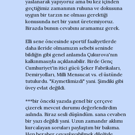
yaslanarak yapıyoruz ama bu kez içinden
geçtiğimiz zamanının ruhuna ve dokusuna
uygun bir tarzın ne olması gerektiği
konusunda net bir yanıt üretemiyoruz.
Birazda bunun cevabını aramamız gerek.
Elli sene öncesinde sportif faaliyetlerde
daha ileride olmamızın sebebi seninde
bildiğin gibi genel anlamda Çukurova'nın
kalkınmasıyla açıklanabilir. Birde Genç
Cumhuriyet'in itici gücü Şeker Fabrikaları,
Demiryolları, Milli Mensucat vs. el üstünde
tutulurdu. "Kıymetlimizdi" yani. Şimdiki gibi
üvey evlat değildi.
***bir önceki yazıda genel bir çerçeve
çizerek mevcut durumu değerlendirdim
aslında. Biraz sesli düşündüm. sana cevaben
bir yazı değildi yani. Uzun zamandır aklımı
kurcalayan soruları paylaştım bir bakıma.
Hep beraber cevaplayabilmek dileğiyle.