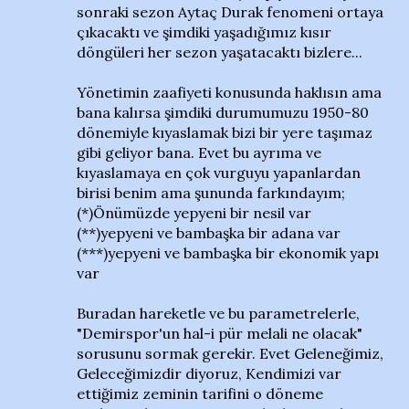
sonraki sezon Aytaç Durak fenomeni ortaya
çıkacaktı ve şimdiki yaşadığımız kısır
döngüleri her sezon yaşatacaktı bizlere...
Yönetimin zaafiyeti konusunda haklısın ama
bana kalırsa şimdiki durumumuzu 1950-80
dönemiyle kıyaslamak bizi bir yere taşımaz
gibi geliyor bana. Evet bu ayrıma ve
kıyaslamaya en çok vurguyu yapanlardan
birisi benim ama şununda farkındayım;
(*)Önümüzde yepyeni bir nesil var
(**)yepyeni ve bambaşka bir adana var
(***)yepyeni ve bambaşka bir ekonomik yapı
var
Buradan hareketle ve bu parametrelerle,
"Demirspor'un hal-i pür melali ne olacak"
sorusunu sormak gerekir. Evet Geleneğimiz,
Geleceğimizdir diyoruz, Kendimizi var
ettiğimiz zeminin tarifini o döneme