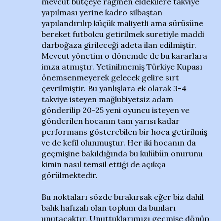
mevcut bütçeye rağmen eldekilere takviye
yapılması yerine kadro silbaştan
yapılandırılıp küçük maliyetli ama sürüsüne
bereket futbolcu getirilmek suretiyle maddi
darboğaza girileceği adeta ilan edilmiştir.
Mevcut yönetim o dönemde de bu kararlara
imza atmıştır. Yetinilmemiş Türkiye Kupası
önemsenmeyerek gelecek gelire sırt
çevrilmiştir. Bu yanlışlara ek olarak 3-4
takviye isteyen mağlubiyetsiz adam
gönderilip 20-25 yeni oyuncu isteyen ve
gönderilen hocanın tam yarısı kadar
performans gösterebilen bir hoca getirilmiş
ve de kefil olunmuştur. Her iki hocanın da
geçmişine bakıldığında bu kulübün onurunu
kimin nasıl temsil ettiği de açıkça
görülmektedir.
Bu noktaları sözde bırakırsak eğer biz dahil
balık hafızalı olan toplum da bunları
unutacaktır. Unuttuklarımızı geçmişe dönüp