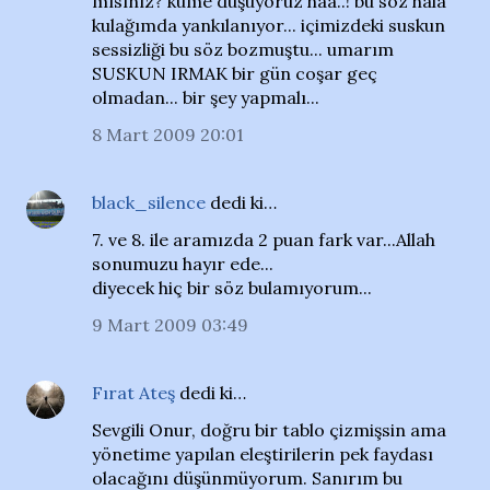
mısınız? küme düşüyoruz haa..! bu söz hala
kulağımda yankılanıyor... içimizdeki suskun
sessizliği bu söz bozmuştu... umarım
SUSKUN IRMAK bir gün coşar geç
olmadan... bir şey yapmalı...
8 Mart 2009 20:01
black_silence
dedi ki…
7. ve 8. ile aramızda 2 puan fark var...Allah
sonumuzu hayır ede...
diyecek hiç bir söz bulamıyorum...
9 Mart 2009 03:49
Fırat Ateş
dedi ki…
Sevgili Onur, doğru bir tablo çizmişsin ama
yönetime yapılan eleştirilerin pek faydası
olacağını düşünmüyorum. Sanırım bu