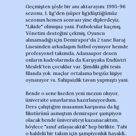
Geçmişten şöyle bir anı aktarayım: 1995-96
sezonu, 1. lig'den (süper lig)düştüğümüz
sezonun hemen sonrası yine diplerdeyiz.
"Likide" olmuşuz yani. Futbolcular kaçmış,
Yönetim desteğini çekmiş, Oyuncu
alınamadığı için Demirspor'da 2 tane Baraj
Lisesinden arkadaşım futbol oynuyor hemde
profesyonel takımda, Adanaspor desen
onların kadrolarında da Karşıyaka Endüstri
Meslek'ten çocuklar var. Şimdiki gibi tesis
filanda yok. maçlar ortalama beşyüz kişiye
oynanıyor vs. Sahipsizlik tavan yapmıştı yani.
Bende o sene liseden yeni mezun oluyor,
üniversite sınavlarına hazırlanıyordum.
Ders çalıştığım masamın karşısına da lig
fikstürünü asmıştım demirspor şampiyon
olacak bende üniversiteyi kazanacaktım,
böylece "sınıf atlayacaktık" hep birlikte. Tabi
o haldeki bir takım için şampiyonluk hayaldi..