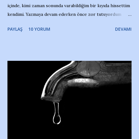
içinde, kimi zaman sonunda varabildiğim bir kıyıda hissettim
kendimi. Yazmaya devam ederken önce zor tutuyordum
gözyaşlarımı, bir noktadan sonra akmaya başladı hepsi.
PAYLAŞ
10 YORUM
DEVAMI
Yazımı, ağlayarak bitirebildim ancak…Kendisinin web
sitesinden (http://www.nesrinolgun.com) ve dönemin
Hürriyet Londra Temsilcisi Faruk Zapçı’nın anılarından
yararlandım, teşekkürlerimi sunuyorum…Çok uzatmadan,
Nesrin’in Hikayesi’ne başlıyorum… 1964 Adana Yüzme
havuzunun kenarında 7 yaşında kara kuru bir kız çocuğu
duruyor. Havuzun içinde Adana Demirspor Kulübü
yüzücüleri. Erkekler çoğunlukta. Küçük kız etrafına bakıyor.
Sadece 4 kız çocuğu var. Nesrin, Adana Demirspor’un 4
kızından biri oluyor o gün…Giriyor havuza. 1973 – 1975
Adana Nesrin, 16 yaşında. Yüzüyor. 7 yaşında girdiği
havuzdan, kısa mesafede 100’e yakın madalya ve şilt
çıkartıyor. Kışları masa tenisi oynuyor, Türkiye 2.liği,