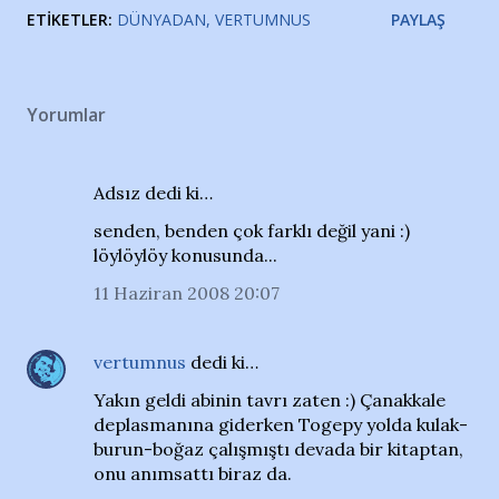
ETIKETLER:
DÜNYADAN
VERTUMNUS
PAYLAŞ
Yorumlar
Adsız dedi ki…
senden, benden çok farklı değil yani :)
löylöylöy konusunda...
11 Haziran 2008 20:07
vertumnus
dedi ki…
Yakın geldi abinin tavrı zaten :) Çanakkale
deplasmanına giderken Togepy yolda kulak-
burun-boğaz çalışmıştı devada bir kitaptan,
onu anımsattı biraz da.