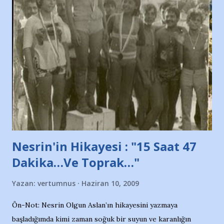
ve ürünlerini Bursa şehrinde görmek istemediklerini bir
protesto eylemiyle açıkladıklarını bildiriyordu.. Bu grup
adına açıklama yapan şahsı muhterem(!) ''Açık ve net olarak
söylüyoruz. Bu son uyarımızdır. Bunun yanısıra, bu takımlara
ait tanıtıcı ilanların asılmasına izin veren Bursa Büyükşehir
Belediyesi ile mağazaların bulunduğu alışveriş merkezlerini
de kınıyoruz'' diye de eklemiş .. Blogumuzda okuduğum bu
yazının hemen ardından bu habe...
Nesrin'in Hikayesi : "15 Saat 47
Dakika…Ve Toprak…"
Yazan:
vertumnus
Haziran 10, 2009
Ön-Not: Nesrin Olgun Aslan’ın hikayesini yazmaya
başladığımda kimi zaman soğuk bir suyun ve karanlığın