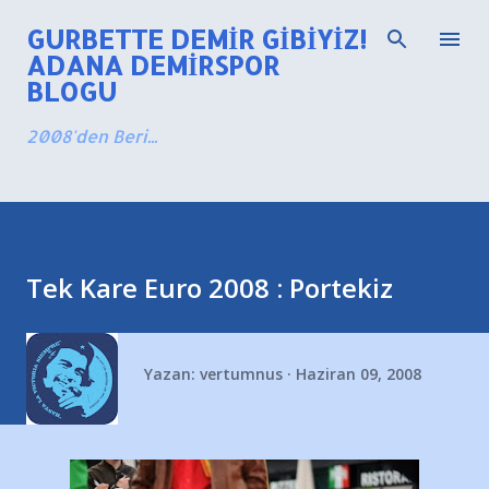
Ana içeriğe atla
GURBETTE DEMIR GIBIYIZ!
ADANA DEMIRSPOR
BLOGU
2008'den Beri...
Tek Kare Euro 2008 : Portekiz
Yazan:
vertumnus
Haziran 09, 2008