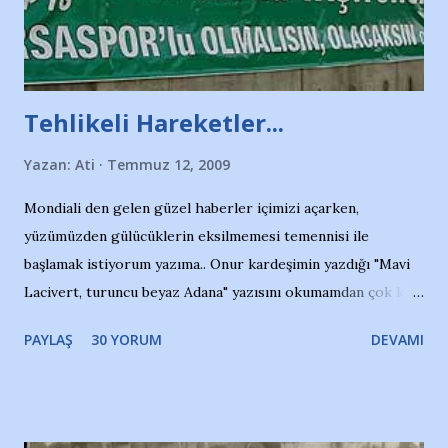
Tehlikeli Hareketler...
Yazan:
Ati
Temmuz 12, 2009
Mondiali den gelen güzel haberler içimizi açarken,
yüzümüzden gülücüklerin eksilmemesi temennisi ile
başlamak istiyorum yazıma.. Onur kardeşimin yazdığı "Mavi
Lacivert, turuncu beyaz Adana" yazısını okumamdan çok kısa
bir süre sonra, bir haber portalında rastladığım bir olayla
PAYLAŞ
30 YORUM
DEVAMI
irkildim.. "Bursasporlu taraftarlar, İstanbul takımlarının
Bursa'da açtığı mağaza ve futbol okullarına tepki gösterdi"
diye başlıyordu yazı , Atatürk stadı önünde yaklaşık 200
taraftarın toplanarak İstanbul takımlarının Futbol okullarını