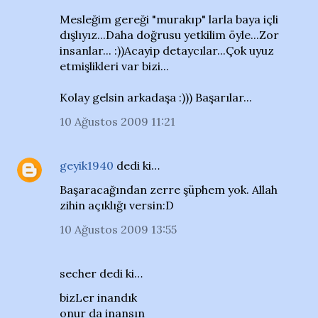
Mesleğim gereği "murakıp" larla baya içli
dışlıyız...Daha doğrusu yetkilim öyle...Zor
insanlar... :))Acayip detaycılar...Çok uyuz
etmişlikleri var bizi...
Kolay gelsin arkadaşa :))) Başarılar...
10 Ağustos 2009 11:21
geyik1940
dedi ki…
Başaracağından zerre şüphem yok. Allah
zihin açıklığı versin:D
10 Ağustos 2009 13:55
secher dedi ki…
bizLer inandık
onur da inansın