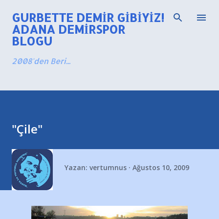
Ana içeriğe atla
GURBETTE DEMIR GIBIYIZ!
ADANA DEMIRSPOR
BLOGU
2008'den Beri...
"Çile"
Yazan:
vertumnus
Ağustos 10, 2009