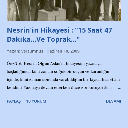
yazının hemen ardından bu habe...
Nesrin'in Hikayesi : "15 Saat 47
Dakika…Ve Toprak…"
Yazan:
vertumnus
Haziran 10, 2009
Ön-Not: Nesrin Olgun Aslan’ın hikayesini yazmaya
başladığımda kimi zaman soğuk bir suyun ve karanlığın
içinde, kimi zaman sonunda varabildiğim bir kıyıda hissettim
kendimi. Yazmaya devam ederken önce zor tutuyordum
gözyaşlarımı, bir noktadan sonra akmaya başladı hepsi.
PAYLAŞ
10 YORUM
DEVAMI
Yazımı, ağlayarak bitirebildim ancak…Kendisinin web
sitesinden (http://www.nesrinolgun.com) ve dönemin
Hürriyet Londra Temsilcisi Faruk Zapçı’nın anılarından
yararlandım, teşekkürlerimi sunuyorum…Çok uzatmadan,