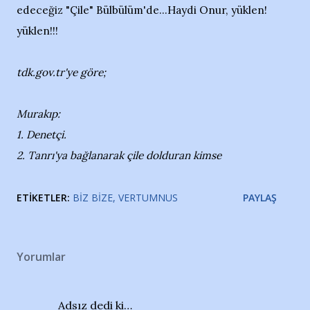
edeceğiz "Çile" Bülbülüm'de...Haydi Onur, yüklen!
yüklen!!!
tdk.gov.tr'ye göre;
Murakıp:
1. Denetçi.
2. Tanrı'ya bağlanarak çile dolduran kimse
ETIKETLER:
BIZ BIZE
VERTUMNUS
PAYLAŞ
Yorumlar
Adsız dedi ki…