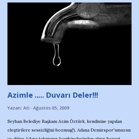
Nesrin’in Hikayesi’ne başlıyorum… 1964 Adana Yüzme
havuzunun kenarında 7 yaşında kara kuru bir kız çocuğu
duruyor. Havuzun içinde Adana Demirspor Kulübü
yüzücüleri. Erkekler çoğunlukta. Küçük kız etrafına bakıyor.
Sadece 4 kız çocuğu var. Nesrin, Adana Demirspor’un 4
kızından biri oluyor o gün…Giriyor havuza. 1973 – 1975
Adana Nesrin, 16 yaşında. Yüzüyor. 7 yaşında girdiği
havuzdan, kısa mesafede 100’e yakın madalya ve şilt
çıkartıyor. Kışları masa tenisi oynuyor, Türkiye 2.liği,
Türkiye 3.lüğü var. 17 yaşında mar...
Azimle ..... Duvarı Deler!!!
Yazan:
Ati
Ağustos 05, 2009
Seyhan Belediye Başkanı Azim Öztürk, kendisine yapılan
eleştirilere sessizliğini bozmuş(!). Adana Demirspor'umuzun
ve diğer Adana takımının kombinelerinden almış hazret..