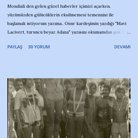
Mondiali den gelen güzel haberler içimizi açarken,
yüzümüzden gülücüklerin eksilmemesi temennisi ile
başlamak istiyorum yazıma.. Onur kardeşimin yazdığı "Mavi
Lacivert, turuncu beyaz Adana" yazısını okumamdan çok kısa
bir süre sonra, bir haber portalında rastladığım bir olayla
PAYLAŞ
30 YORUM
DEVAMI
irkildim.. "Bursasporlu taraftarlar, İstanbul takımlarının
Bursa'da açtığı mağaza ve futbol okullarına tepki gösterdi"
diye başlıyordu yazı , Atatürk stadı önünde yaklaşık 200
taraftarın toplanarak İstanbul takımlarının Futbol okullarını
ve ürünlerini Bursa şehrinde görmek istemediklerini bir
protesto eylemiyle açıkladıklarını bildiriyordu.. Bu grup
adına açıklama yapan şahsı muhterem(!) ''Açık ve net olarak
söylüyoruz. Bu son uyarımızdır. Bunun yanısıra, bu takımlara
ait tanıtıcı ilanların asılmasına izin veren Bursa Büyükşehir
Belediyesi ile mağazaların bulunduğu alışveriş merkezlerini
de kınıyoruz'' diye de eklemiş .. Blogumuzda okuduğum bu