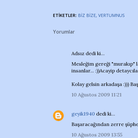
ETIKETLER:
BIZ BIZE
VERTUMNUS
Yorumlar
Adsız dedi ki…
Mesleğim gereği "murakıp" lar
insanlar... :))Acayip detaycıla
Kolay gelsin arkadaşa :))) Başa
10 Ağustos 2009 11:21
geyik1940
dedi ki…
Başaracağından zerre şüphem 
10 Ağustos 2009 13:55