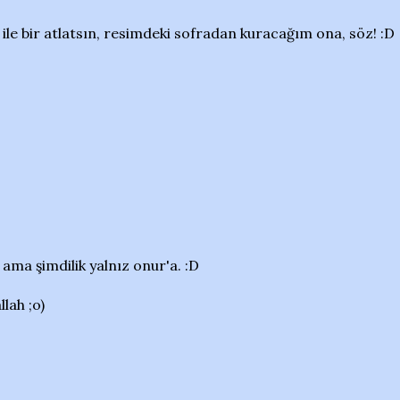
ı ile bir atlatsın, resimdeki sofradan kuracağım ona, söz! :D
ama şimdilik yalnız onur'a. :D
lah ;o)