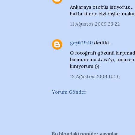
Ankaraya otobüs istiyoruz .. !
hatta kimde bizi dışlar malu
11 Ağustos 2009 23:22
geyik1940
dedi ki…
O fotoğrafı gözünü kırpmad
bulunan mustava'yı, onlarca g
kınıyorum:)))
12 Ağustos 2009 10:16
Yorum Gönder
Bu blogdaki popüler yayınlar