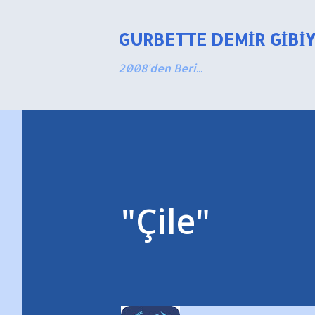
GURBETTE DEMIR GIBI
2008'den Beri...
"Çile"