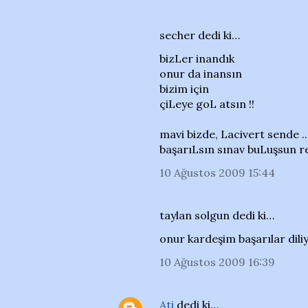
secher dedi ki…
bizLer inandık
onur da inansın
bizim için
çiLeye goL atsın !!
mavi bizde, Lacivert sende ..
başarıLsın sınav buLuşsun re
10 Ağustos 2009 15:44
taylan solgun dedi ki…
onur kardeşim başarılar diliy
10 Ağustos 2009 16:39
Ati
dedi ki…