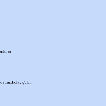
nkLer ..
orum..kolay gele..