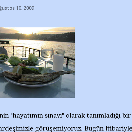
ğustos 10, 2009
nin "hayatımın sınavı" olarak tanımladığı bir
deşimizle görüşemiyoruz. Bugün itibariyl