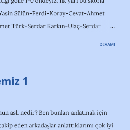
ğı golle 1-0 öndeyiz. İlk yarı bu skorla
y-Yasin Sülün-Ferdi-Koray-Cevat-Ahmet
et Türk-Serdar Karkın-Ulaç-Serdar
ı nedeniyle, Atalay var; geçen yıldan
DEVAMI
ptan. Gruptaki diğer maçlar şöyle
ucaspor Tarsus İdmanyurdu-Denizli Bld.: 2-
 Fethiyespor 3-1 Marmaris Bld.
miz 1
n aslı nedir? Ben bunları anlatmak için
takip eden arkadaşlar anlattıklarımı çok iyi