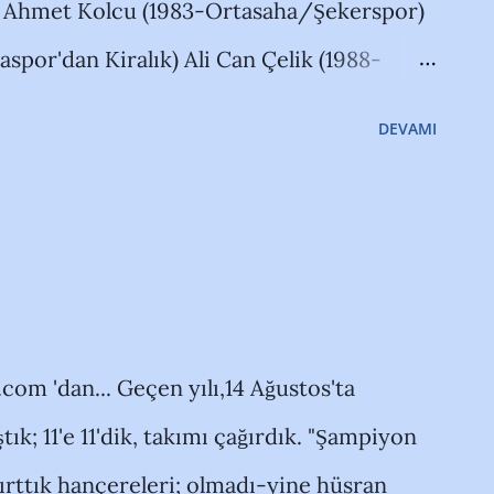
 Ahmet Kolcu (1983-Ortasaha/Şekerspor)
u yok! Gönül bağımız olan takımlar vardır.
por'dan Kiralık) Ali Can Çelik (1988-
.
kan (1977-Kaleci/Ş.Urfa Bld.) Bora Rıza
DEVAMI
ara (1990/Selçuklu Bld./Profesyonel
vet-Trabzonspor'dan Kiralık) Cevat Macit
an Korucuoğlu (1984/Ortasaha/Karşıyaka)
asaha) Emre Efe
ralık) Erdim Çelik (1990/Forvet/Altyapı)
com 'dan... Geçen yılı,14 Ağustos'ta
Ortasaha/Boluspor) Gökhan Sakar
k; 11'e 11'dik, takımı çağırdık. "Şampiyon
khan Kula (1984/Forvet/Altınordu'ya
ırttık hançereleri; olmadı-yine hüsran