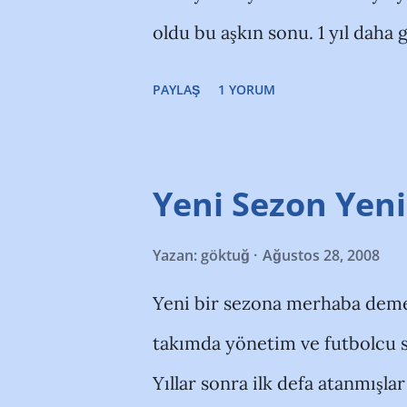
Kiralık verildi) İbrahim Sürer
oldu bu aşkın sonu. 1 yıl daha 
(1983/Ortasaha/Eyüpspor) Kad
(Henüz vertumnus yoktu o günl
Öztürk (1987/Defans/Bursasp
PAYLAŞ
1 YORUM
taraflara, haberin olsun Ankara
(1974/Forvet) Mehmet Ba...
Yeni Sezon Yen
Yazan:
göktuğ
Ağustos 28, 2008
Yeni bir sezona merhaba deme
takımda yönetim ve futbolcu se
Yıllar sonra ilk defa atanmışla