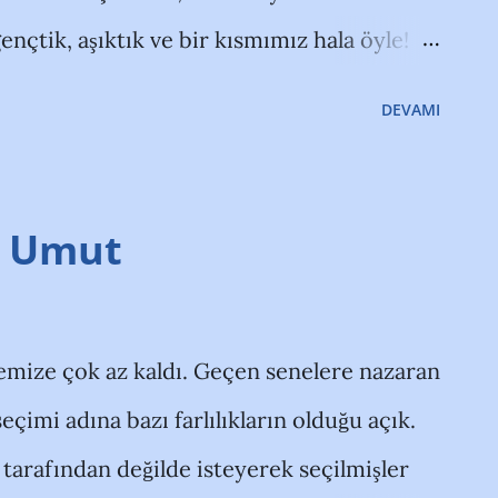
 (1983/Defans) İlhan Aydoğdu
gençtik, aşıktık ve bir kısmımız hala öyle!
ir Bellibaş (1990/Kaleci/Altyapı) Koray
erde!) Anavarza Bey, bekliyor bizi yine o
or'dan Kiralık) Mehmet Akdemir
DEVAMI
 Tayfa...
i Umut
mize çok az kaldı. Geçen senelere nazaran
çimi adına bazı farlılıkların olduğu açık.
r tarafından değilde isteyerek seçilmişler