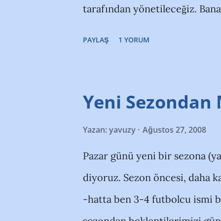
tarafından yönetileceğiz. Bana 
yolumuzu ayırdık.Ama bundan 
PAYLAŞ
1 YORUM
geldiğimizin farkında olunmalı
kaçınılmalı. Yönetim kayyumd
transferler yaptı. İnanıyorum 
Yeni Sezondan 
bugünkünden azdı. Oyuncu tran
Yazan:
yavuzy
Ağustos 27, 2008
kriterlere göre hareket edildi
Pazar günü yeni bir sezona (ya
daha düşük bir takım yaratıldı
diyoruz. Sezon öncesi, daha 
açısından, gerek taraftarın işi
-hatta ben 3-4 futbolcu ismi
oldu.İleriki günlerde kongre ü
sezondan beklentilerimizi gün