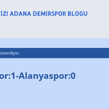
Ana içeriğe atla
YIZ! ADANA DEMIRSPOR BLOGU
österiliyor
r:1-Alanyaspor:0