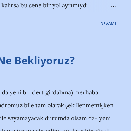
kalırsa bu sene bir yol ayrımıydı,
sonrası daha önemli. Niye yol ayrımına
DEVAMI
. Geçen senelerde yapılan yanlışlardan
an devraldığı takıma kimsenin beklemediği
ki herkesin beklentisi kongre sonrası
Ne Bekliyoruz?
sferinde ilk defa tavan-taban fiyat gibi
. Geçen senelere nazaran yaş ortalaması
 da yeni bir dert girdabına) merhaba
.Kombine uygulaması gerek kalıcı gelir
kadromuz bile tam olarak şekillenmemişken
n içine katılması bakımından yararlı
 bile sayamayacak durumda olsam da- yeni
yeliğinin tekrardan gözden geçirilecek
deme taşımak istedim, böylece bir sürelik