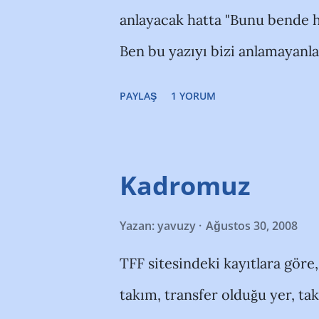
anlayacak hatta "Bunu bende h
Ben bu yazıyı bizi anlamayanl
1.Ben bu takımı neden seviyor
PAYLAŞ
1 YORUM
sevimiyorum!!! Öyle olsaydı h
tutardım!!! Çok klişe bir başlan
Her sene adı "Süper Lig" olan 
Kadromuz
taraftarlarını izliyoruz. Hepsiyl
Yazan:
yavuzy
Ağustos 30, 2008
yukarı hepsinin birden fazla "d
TFF sitesindeki kayıtlara göre
Nerdeyse hepsinin birer istanb
takım, transfer olduğu yer, ta
durumu içler acısı!!! Peki ne