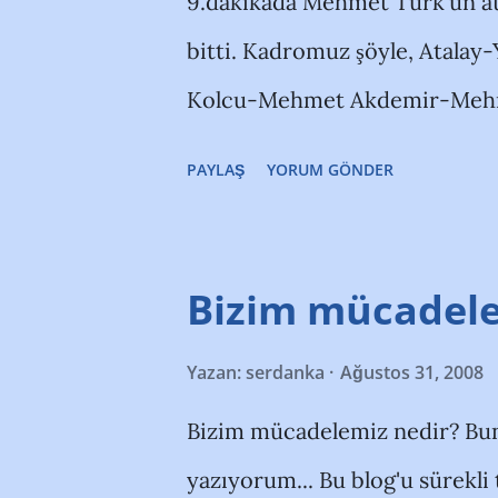
9.dakikada Mehmet Türk'ün attı
bitti. Kadromuz şöyle, Atala
Kolcu-Mehmet Akdemir-Mehm
Akdoğan. Kalede Şenol'un cezas
PAYLAŞ
YORUM GÖNDER
sadece M.Akdemir var, o da ka
sonuçlandı: Akhisar Bld 1-3 B
2 Altınordu-Turgutluspor: 0-2
Bizim mücadele
Yazan:
serdanka
Ağustos 31, 2008
Bizim mücadelemiz nedir? Bunu
yazıyorum... Bu blog'u sürekli 