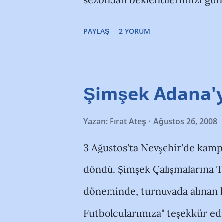
olması ise sevindirici gelişmel
suskunluğıma da son vermiş o
yönetim ...
PAYLAŞ
2 YORUM
yönetim oluşturamama ve kongr
temelinde, Aytaç Durak'ın garip 
Demirspor'u kayyuma gönderm
Şimşek Adana'
kendisine muhtaç olma oranı b
Yazan:
Fırat Ateş
Ağustos 26, 2008
"gözetiminde" 15 yıldır başarıs
3 Ağustos'ta Nevşehir'de kamp
başlanıp yine aynı azberlerle b
döndü. Şimşek Çalışmalarına 
hiç değişmediği yıllar yaşadık
döneminde, turnuvada alınan
marka olan Demirspor'un içind
Futbolcularımıza" teşekkür edi
yönetiminde bulunma gücünü 