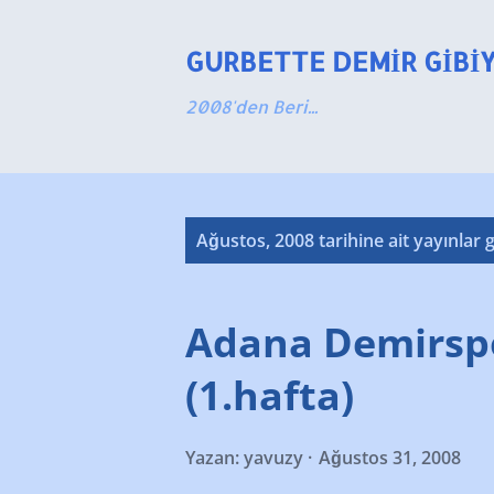
GURBETTE DEMIR GIBI
2008'den Beri...
K
Ağustos, 2008 tarihine ait yayınlar g
a
y
Adana Demirspo
ı
(1.hafta)
t
Yazan:
yavuzy
Ağustos 31, 2008
l