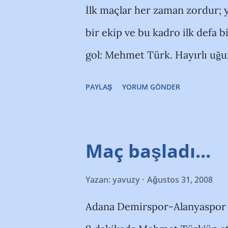
a
İlk maçlar her zaman zordur; y
r
bir ekip ve bu kadro ilk defa bi
gol: Mehmet Türk. Hayırlı uğur
PAYLAŞ
YORUM GÖNDER
Maç başladı...
Yazan:
yavuzy
Ağustos 31, 2008
Adana Demirspor-Alanyaspor maç