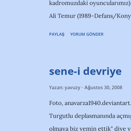
kadromuzdaki oyuncularımız)
şimşeğin şimşekten başka dost
Ali Temur (1989-Defans/Konyas
Hatta bazıları ile çok iyiyizdir..
Forvet/Erzurumspor) Atalay Öz
PAYLAŞ
YORUM GÖNDER
Kalyon (1986-Defans) Burak K
yapıldı) Cem Demir (1985/For
(1978/Defans/Şekerspor) Cih
sene-i devriye
Çetin Kılıç (1980/Defans-Ort
Yazan:
yavuzy
Ağustos 30, 2008
(1983/Forvet/Sivasspor'dan Ki
Foto, anavarza1940.deviantart.
Ferdi Zemzem (1982/Defans-
Turgutlu deplasmanında açmıştı
(1975/Forvet/Mezitlispor) Gö
olmaya biz yemin ettik" diye y