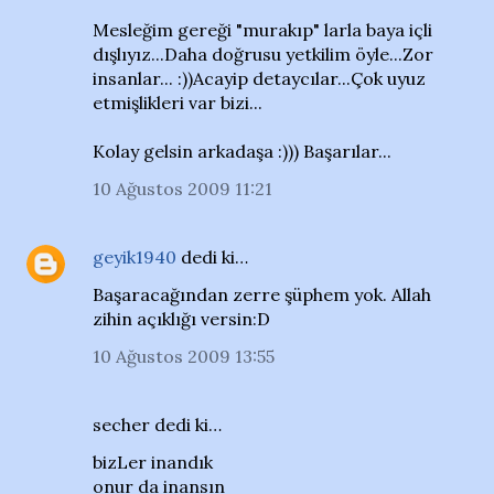
Mesleğim gereği "murakıp" larla baya içli
dışlıyız...Daha doğrusu yetkilim öyle...Zor
insanlar... :))Acayip detaycılar...Çok uyuz
etmişlikleri var bizi...
Kolay gelsin arkadaşa :))) Başarılar...
10 Ağustos 2009 11:21
geyik1940
dedi ki…
Başaracağından zerre şüphem yok. Allah
zihin açıklığı versin:D
10 Ağustos 2009 13:55
secher dedi ki…
bizLer inandık
onur da inansın