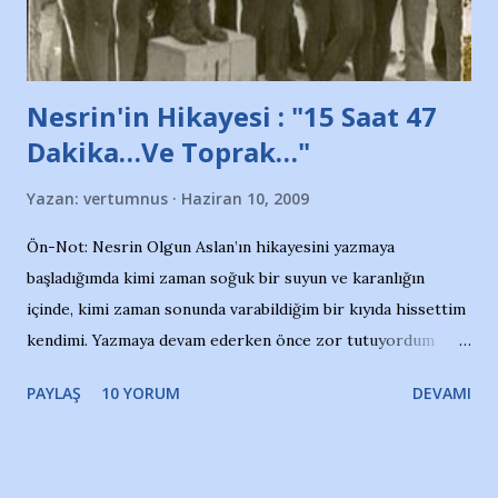
yazının hemen ardından bu habe...
Nesrin'in Hikayesi : "15 Saat 47
Dakika…Ve Toprak…"
Yazan:
vertumnus
Haziran 10, 2009
Ön-Not: Nesrin Olgun Aslan’ın hikayesini yazmaya
başladığımda kimi zaman soğuk bir suyun ve karanlığın
içinde, kimi zaman sonunda varabildiğim bir kıyıda hissettim
kendimi. Yazmaya devam ederken önce zor tutuyordum
gözyaşlarımı, bir noktadan sonra akmaya başladı hepsi.
PAYLAŞ
10 YORUM
DEVAMI
Yazımı, ağlayarak bitirebildim ancak…Kendisinin web
sitesinden (http://www.nesrinolgun.com) ve dönemin
Hürriyet Londra Temsilcisi Faruk Zapçı’nın anılarından
yararlandım, teşekkürlerimi sunuyorum…Çok uzatmadan,