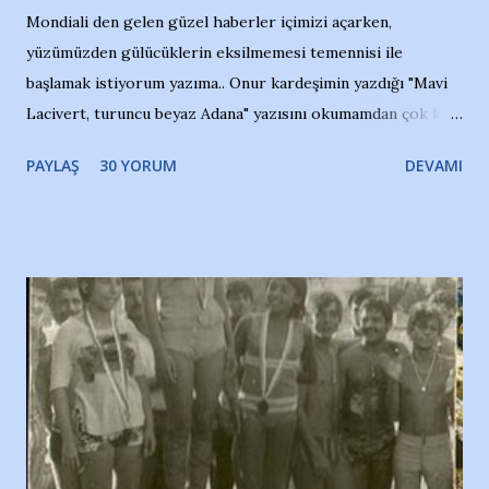
Mondiali den gelen güzel haberler içimizi açarken,
yüzümüzden gülücüklerin eksilmemesi temennisi ile
başlamak istiyorum yazıma.. Onur kardeşimin yazdığı "Mavi
Lacivert, turuncu beyaz Adana" yazısını okumamdan çok kısa
bir süre sonra, bir haber portalında rastladığım bir olayla
PAYLAŞ
30 YORUM
DEVAMI
irkildim.. "Bursasporlu taraftarlar, İstanbul takımlarının
Bursa'da açtığı mağaza ve futbol okullarına tepki gösterdi"
diye başlıyordu yazı , Atatürk stadı önünde yaklaşık 200
taraftarın toplanarak İstanbul takımlarının Futbol okullarını
ve ürünlerini Bursa şehrinde görmek istemediklerini bir
protesto eylemiyle açıkladıklarını bildiriyordu.. Bu grup
adına açıklama yapan şahsı muhterem(!) ''Açık ve net olarak
söylüyoruz. Bu son uyarımızdır. Bunun yanısıra, bu takımlara
ait tanıtıcı ilanların asılmasına izin veren Bursa Büyükşehir
Belediyesi ile mağazaların bulunduğu alışveriş merkezlerini
de kınıyoruz'' diye de eklemiş .. Blogumuzda okuduğum bu