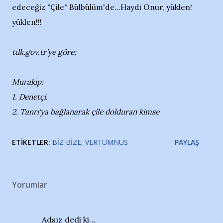
edeceğiz "Çile" Bülbülüm'de...Haydi Onur, yüklen!
yüklen!!!
tdk.gov.tr'ye göre;
Murakıp:
1. Denetçi.
2. Tanrı'ya bağlanarak çile dolduran kimse
ETIKETLER:
BIZ BIZE
VERTUMNUS
PAYLAŞ
Yorumlar
Adsız dedi ki…