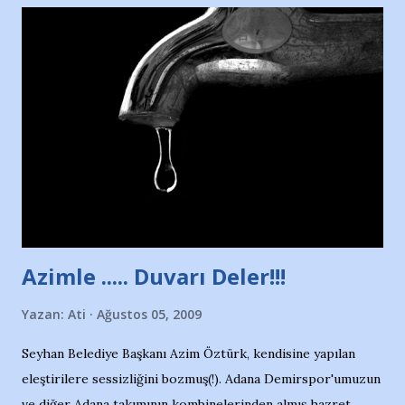
Nesrin’in Hikayesi’ne başlıyorum… 1964 Adana Yüzme
havuzunun kenarında 7 yaşında kara kuru bir kız çocuğu
duruyor. Havuzun içinde Adana Demirspor Kulübü
yüzücüleri. Erkekler çoğunlukta. Küçük kız etrafına bakıyor.
Sadece 4 kız çocuğu var. Nesrin, Adana Demirspor’un 4
kızından biri oluyor o gün…Giriyor havuza. 1973 – 1975
Adana Nesrin, 16 yaşında. Yüzüyor. 7 yaşında girdiği
havuzdan, kısa mesafede 100’e yakın madalya ve şilt
çıkartıyor. Kışları masa tenisi oynuyor, Türkiye 2.liği,
Türkiye 3.lüğü var. 17 yaşında mar...
Azimle ..... Duvarı Deler!!!
Yazan:
Ati
Ağustos 05, 2009
Seyhan Belediye Başkanı Azim Öztürk, kendisine yapılan
eleştirilere sessizliğini bozmuş(!). Adana Demirspor'umuzun
ve diğer Adana takımının kombinelerinden almış hazret..