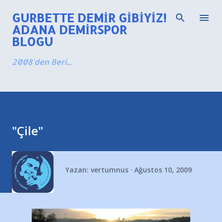
Ana içeriğe atla
GURBETTE DEMIR GIBIYIZ!
ADANA DEMIRSPOR
BLOGU
2008'den Beri...
"Çile"
Yazan:
vertumnus
Ağustos 10, 2009