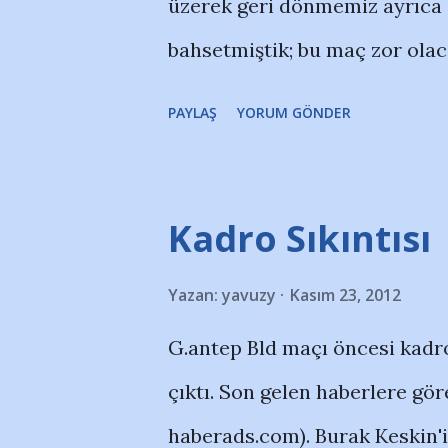
üzerek geri dönmemiz ayrıca g
şanı buluyor. Sonraki sezo Hac
bahsetmiştik; bu maç zor olac
ardından devre arasında bize..
uzunsüre sonra ilk 11'deydi. J
PAYLAŞ
YORUM GÖNDER
Kapanıp kontratağa çıkmayı iy
İkinci yarıda yeniden Juninho, 
Şener'indi. Geçen seni bizi pe
Kadro Sıkıntısı
yerden devam ediyor; uzatma a
Yazan:
yavuzy
Kasım 23, 2012
verdi. Teşekkürler Şener! Bu 
G.antep Bld maçı öncesi kadro
önemli bir adım attık.
çıktı. Son gelen haberlere gö
haberads.com). Burak Keskin'i