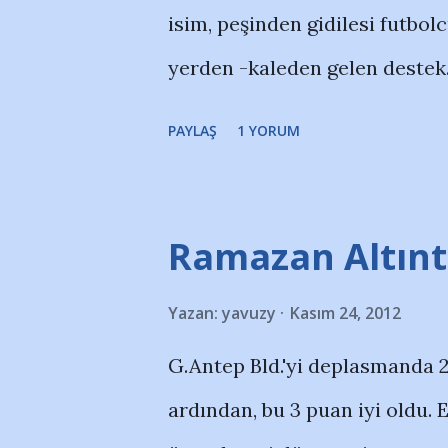
isim, peşinden gidilesi futbol
kişi girmiştik. Ardından 85'de
yerden -kaleden gelen destek..
88'de Serkan Turhan'la ber...
gözbebeğimiz olma yolunda il
PAYLAŞ
1 YORUM
başlayan Şener Gençlerbirliği'
pilot takımı olan Hacettepe'ye 
Bozüyükspor'da çıkıyor, 2008 
Ramazan Altınt
Kastamonuspor'da şampiyonluk
Yazan:
yavuzy
Kasım 24, 2012
Ankara Demirspor'a karşı oyn
G.Antep Bld.'yi deplasmanda 2-
play-off'larda elenirken o Ha
ardından, bu 3 puan iyi oldu. 
düşen takımın kadrosunda yer