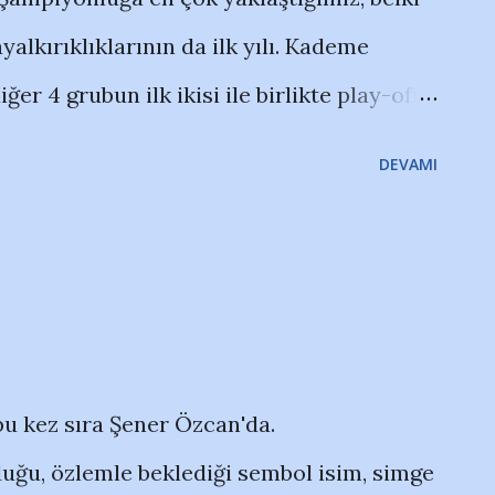
yalkırıklıklarının da ilk yılı. Kademe
ğer 4 grubun ilk ikisi ile birlikte play-off
 ilk ikisi doğrudan üst lige çıkıyordu.
DEVAMI
kilde kaybettiğimiz o maç, bizi ilk iki
ezon, Kartalspor'la aynı puanda olmamıza
 play-off'lara kalmıştık. Bursa'daki
nler... Kartalspor 2007'de yükseldiği
pkı aynı grupta 1. olup yükselen Boluspor
bu kez sıra Şener Özcan'da.
aderimiz nasıl çizilecekti kim bilir? 11
uğu, özlemle beklediği sembol isim, simge
n gördüğü kırımzı kartla son 10 dk.ya 10