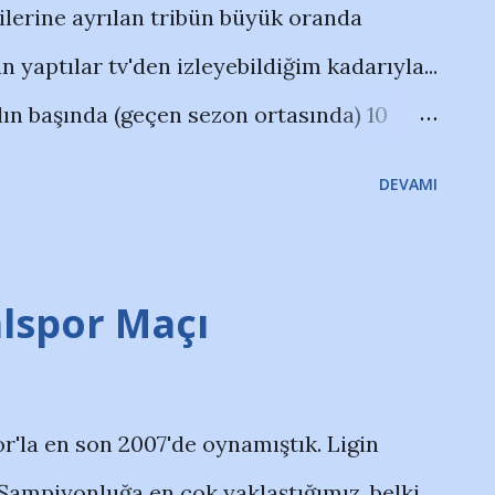
dilerine ayrılan tribün büyük oranda
 yaptılar tv'den izleyebildiğim kadarıyla...
ılın başında (geçen sezon ortasında) 10
Arena'da yaptığımız maç aklımıza geldi
DEVAMI
smını doldurmak, meşale, koregrafi vb
aftarı yeni bir eşik belirlemişti; hafta
tekli olsa da çoğu 12 saat mesafeden... (
alspor Maçı
12/01/galatasaray4-adana-
ki bir kaç takım dışnda şimdilik o
r'la en son 2007'de oynamıştık. Ligin
ünüyor.
 Şampiyonluğa en çok yaklaştığımız, belki