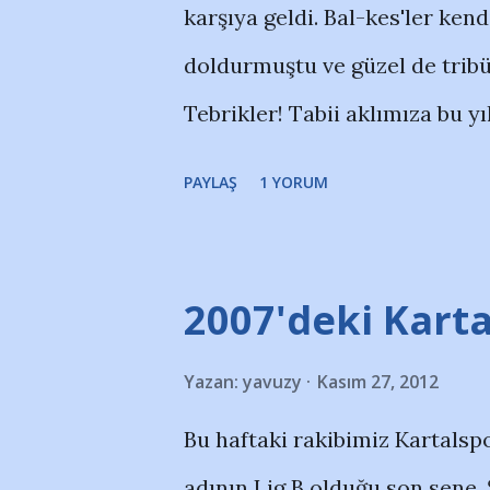
a
karşıya geldi. Bal-kes'ler ken
r
doldurmuştu ve güzel de tribün
Tebrikler! Tabii aklımıza bu y
Ocak 2012'de bizim de GS ile 
PAYLAŞ
1 YORUM
hemen. Arena'da deplasman kı
noktalarda Adana Demirspor tar
içi, kış soğuğunda, İstnbul des
2007'deki Kart
www.adanademirspor.net/20
Yazan:
yavuzy
Kasım 27, 2012
demirspor1.html ) Süper Lig'te
Bu haftaki rakibimiz Kartalspo
noktaya yaklaşılması zor gör
adının Lig B olduğu son sene.