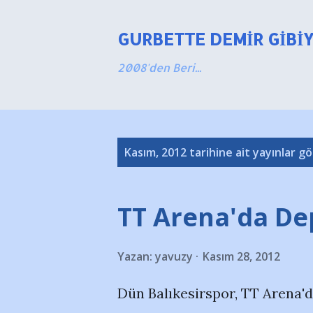
GURBETTE DEMIR GIBI
2008'den Beri...
K
Kasım, 2012 tarihine ait yayınlar gö
a
y
TT Arena'da D
ı
Yazan:
yavuzy
Kasım 28, 2012
t
l
Dün Balıkesirspor, TT Arena'