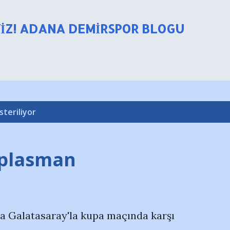
Ana içeriğe atla
YIZ! ADANA DEMIRSPOR BLOGU
steriliyor
eplasman
da Galatasaray'la kupa maçında karşı