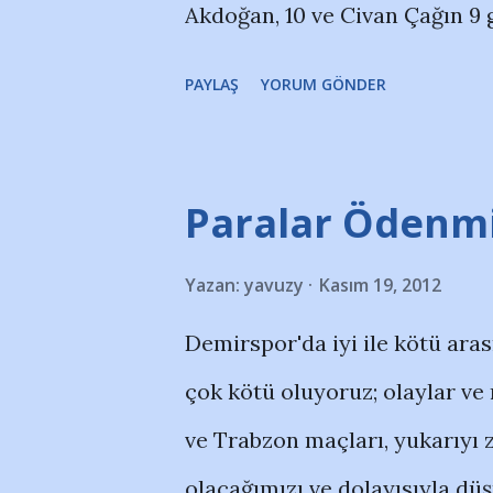
Akdoğan, 10 ve Civan Çağın 9 
bu çocuklar... U15'lerimiz 2 p
PAYLAŞ
YORUM GÖNDER
iyi averaja sahipi ikinci takım
gösteriyıor. Arda geçen yıl U1
U15'ler Orhan Köziğ denetimi
Paralar Ödenm
U16'larımız grubu 5 puan farkl
Yazan:
yavuzy
Kasım 19, 2012
maçlarını kazanan 97'lilerimiz 
Demirspor'da iyi ile kötü aras
U17'lerimiz şu anda en kötü d
çok kötü oluyoruz; olaylar ve
gerisindeler. Son hafta G.ante
ve Trabzon maçları, yukarıyı 
U18'lerimiz 2 puan farkla ikin
olacağımızı ve dolayısıyla dü