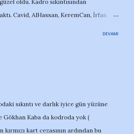
üzel oldu. Kadro sıkıntısından
ettepe'nin asıl kalecisi oluyor ilk devre
aktı. Cavid, AlHassan, KeremCan, İrfan
.
uninho'nun erken golü işimize yaradı.
DEVAMI
i bilen takım, istediği oyunu oynadı.
kendini sevdirdi... Tabii ki aslan payı,
naltı noktasından alan Şener, bu yıl kaldığı
nlarında kurtardığı penaltıyla bize hayat
galibiyetle başaltına tutunma yolunda
daki sıkıntı ve darlık iyice gün yüzüne
re Gökhan Kaba da kodroda yok (
n kırmızı kart cezasının ardından bu