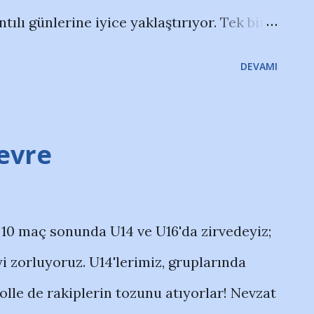
ıntılı günlerine iyice yaklaştırıyor. Tek bir
okluğunu 3 haftadır açıkça hissederken,
DEVAMI
 bozdu. Kadrodaki diğer oyunculara,
or. Bir yandan da kulübeyi
ve Hüseyin Cimşir gibi kötü transferler
Devre
nı yeniden çınlatmak gerekiyor. Bu maçın
 bizim eksiklerimizden kaynaklanıyor. Bu
. 10 maç sonunda U14 ve U16'da zirvedeyiz;
kesin iki kat mücadelesi zorunlu!
i zorluyoruz. U14'lerimiz, gruplarında
 golle de rakiplerin tozunu atıyorlar! Nevzat