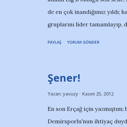
de en çok inandığımız yıldı; ha
gruplarını lider tamamlayıp, di
grubuna yükselmiştik. O grubun
PAYLAŞ
YORUM GÖNDER
Adana'da Kartalspor'a trajik şe
yolunda çok yaralamıştı. O s
rağmen averajla 3. olup ekstra
Şener!
Giresun maçıyla sonuçlanan gü
Yazan:
yavuzy
Kasım 25, 2012
1.lig'ten bir daha düşmedi, tı
En son Erçağ için yazmıştım; 
gibi. O yıl biz çıksak gruptan k
Demirsporlu'nun ihtiyaç duyd
nisan 2007'deki maçta Çertin'i