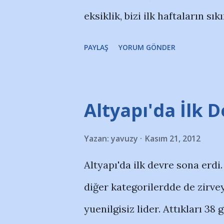
eksiklik, bizi ilk haftaların sık
oyuncunun -Yusuf Kurtuluş- y
PAYLAŞ
YORUM GÖNDER
üstüne bu haberler morelleri
İrfan'a, Rıdvan'a çok iş düşüy
zenginleştiremeyen; AlHassan 
Altyapı'da İlk 
yapan yönetimin de kulakları
Yazan:
yavuzy
Kasım 21, 2012
zorluğu, rakibin gücünden çok
Altyapı'da ilk devre sona erdi
eksiklikleri gidermek için her
diğer kategorilerdde de zirvey
yuenilgisiz lider. Attıkları 38