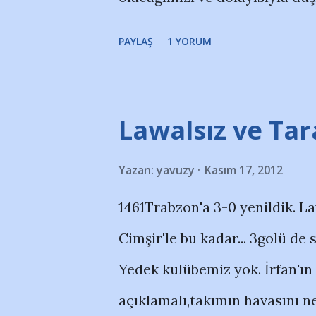
hissedebileceğimizi gösterdi. 
PAYLAŞ
1 YORUM
neyse, 2 haftalık performansı
Erman'ın maç sonu açıklaması
sitelerinde, takımda senetlerin
Lawalsız ve Tar
ödemelerde sıkıntı olduğunu 
Yazan:
yavuzy
Kasım 17, 2012
topçulara paralarını verin" di
1461Trabzon'a 3-0 yenildik. La
haklı olduğumuzu gördük. Bu 
Cimşir'le bu kadar... 3golü d
takımlarla oynadık ve Erciyes
Yedek kulübemiz yok. İrfan'ı
sonraki fikstürümüz daha ava
açıklamalı,takımın havasını ne
dönüşmesi için "içeride" gere