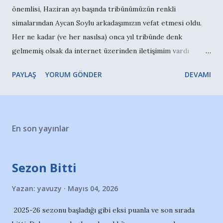
önemlisi, Haziran ayı başında tribünümüzün renkli
simalarından Aycan Soylu arkadaşımızın vefat etmesi oldu.
Her ne kadar (ve her nasılsa) onca yıl tribünde denk
gelmemiş olsak da internet üzerinden iletişimim vardı
kendisiyle. Sosyal medyada geniş bir çevresi olan, pek çok
PAYLAŞ
YORUM GÖNDER
DEVAMI
kişinin güzel hatırlarla andığı bir arkadaşımızdı. Niğde'de
düzenlenen cenazesine katıldım. Ailesine ve sevenlerine yine
yeniden başsağlığı dileyelim... 7 Haziran'da tribünün
düzenlediği Yaşasın Demirspor yürüyüşü Adana'da geniş bir
En son yayınlar
katılımla gerçekleştirildi. Kenti ayağa kaldırmak,
Demirspor'un sahipsiz olmadığını göstermek adına taraftar
en güçlü tonda yine sesini duyurdu. Ancak beklenen yankı
Sezon Bitti
tam olarak gerçekleşmedi. Adana milletvekilleri ve
Yazan:
yavuzy
Mayıs 04, 2026
işadamları yeni seçilen FB başkanını ya da Süper Lig ...
2025-26 sezonu başladığı gibi eksi puanla ve son sırada