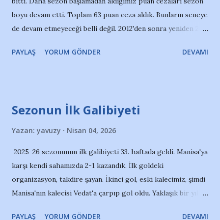
bitti. Daha sezon başlamadan aldığımız puan cezaları sezon
boyu devam etti. Toplam 63 puan ceza aldık. Bunların seneye
de devam etmeyeceği belli değil. 2012'den sonra yeniden 2.
Lig yolları; ilçe-kasaba deplasmanları bizi bekliyor. Sezon
PAYLAŞ
YORUM GÖNDER
DEVAMI
başı yazılarında, altyapı üstyapı oldu diye yazmıştım. Ne
yazık ki altyapımız beklediğimiz direnci gösteremedi
sahada. Çok kolay dağıldılar ve çok sayıda farklı mağlubiyet
aldık. 1 galibiyet ve 3 beraberlikle, 6 puan toplayabildik. İlki
Sezonun İlk Galibiyeti
birinci maçtaydı; belki o yüzden biraz umutlanmıştık. Bir
korner-kafa golü, bir uzaktan şut... Hafta içi antrenmanlarda
Yazan:
yavuzy
Nisan 04, 2026
bunlara odaklanıp, sahada umut vaad eden bir kaç hareket
2025-26 sezonunun ilk galibiyeti 33. haftada geldi. Manisa'ya
görmek isterdik. Yine de her hafta sahada olmak bile
karşı kendi sahamızda 2-1 kazandık. İlk goldeki
kıymetliydi; sonuca puana bakmadan mücadele ettik; tribün
organizasyon, takdire şayan. İkinci gol, eski kalecimiz, şimdi
de içeride dışarıda elinden geldiğince desteğe devam etti.
Manisa'nın kalecisi Vedat'a çarpıp gol oldu. Yaklaşık bir yıl
Bu desteğin kentin dinamikleriyle beslenmesi, şehirdeki iş
sonra 3 puanı bir arada gördük. Yeni başlangıcın habercisi
adamlarının, şirketlerin, zenginlerin Adana'nın 1 nu...
PAYLAŞ
YORUM GÖNDER
DEVAMI