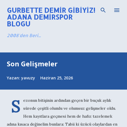
Ana içeriğe atla
GURBETTE DEMIR GIBIYIZ!
ADANA DEMIRSPOR
BLOGU
2008'den Beri...
K
Son Gelişmeler
a
y
Yazan:
yavuzy
Haziran 25, 2026
ı
t
l
S
ezonun bitişinin ardından geçen bir buçuk aylık
a
sürede çeşitli olumlu ve olumsuz gelişmeler oldu.
r
Hem kayıtlara geçmesi hem de hafız tazelemek
adına kısaca değinelim bunlara: Tabii ki üzücü olaylardan en