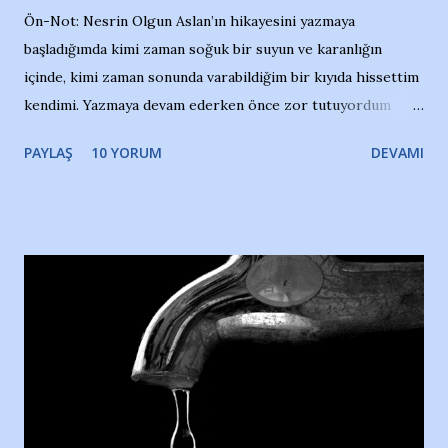
Ön-Not: Nesrin Olgun Aslan’ın hikayesini yazmaya
başladığımda kimi zaman soğuk bir suyun ve karanlığın
içinde, kimi zaman sonunda varabildiğim bir kıyıda hissettim
kendimi. Yazmaya devam ederken önce zor tutuyordum
gözyaşlarımı, bir noktadan sonra akmaya başladı hepsi.
PAYLAŞ
10 YORUM
DEVAMI
Yazımı, ağlayarak bitirebildim ancak…Kendisinin web
sitesinden (http://www.nesrinolgun.com) ve dönemin
Hürriyet Londra Temsilcisi Faruk Zapçı’nın anılarından
yararlandım, teşekkürlerimi sunuyorum…Çok uzatmadan,
Nesrin’in Hikayesi’ne başlıyorum… 1964 Adana Yüzme
havuzunun kenarında 7 yaşında kara kuru bir kız çocuğu
duruyor. Havuzun içinde Adana Demirspor Kulübü
yüzücüleri. Erkekler çoğunlukta. Küçük kız etrafına bakıyor.
Sadece 4 kız çocuğu var. Nesrin, Adana Demirspor’un 4
kızından biri oluyor o gün…Giriyor havuza. 1973 – 1975
Adana Nesrin, 16 yaşında. Yüzüyor. 7 yaşında girdiği