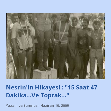
diye başlıyordu yazı , Atatürk stadı önünde yaklaşık 200
taraftarın toplanarak İstanbul takımlarının Futbol okullarını
ve ürünlerini Bursa şehrinde görmek istemediklerini bir
protesto eylemiyle açıkladıklarını bildiriyordu.. Bu grup
adına açıklama yapan şahsı muhterem(!) ''Açık ve net olarak
söylüyoruz. Bu son uyarımızdır. Bunun yanısıra, bu takımlara
ait tanıtıcı ilanların asılmasına izin veren Bursa Büyükşehir
Belediyesi ile mağazaların bulunduğu alışveriş merkezlerini
de kınıyoruz'' diye de eklemiş .. Blogumuzda okuduğum bu
yazının hemen ardından bu habe...
Nesrin'in Hikayesi : "15 Saat 47
Dakika…Ve Toprak…"
Yazan:
vertumnus
Haziran 10, 2009