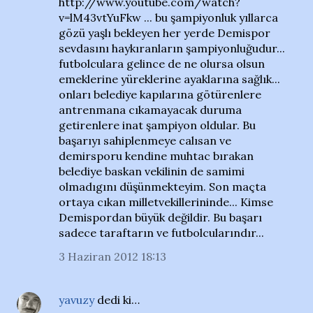
http://www.youtube.com/watch?
v=lM43vtYuFkw ... bu şampiyonluk yıllarca
gözü yaşlı bekleyen her yerde Demispor
sevdasını haykıranların şampiyonluğudur...
futbolculara gelince de ne olursa olsun
emeklerine yüreklerine ayaklarına sağlık...
onları belediye kapılarına götürenlere
antrenmana cıkamayacak duruma
getirenlere inat şampiyon oldular. Bu
başarıyı sahiplenmeye calısan ve
demirsporu kendine muhtac bırakan
belediye baskan vekilinin de samimi
olmadıgını düşünmekteyim. Son maçta
ortaya cıkan milletvekillerininde... Kimse
Demispordan büyük değildir. Bu başarı
sadece taraftarın ve futbolcularındır...
3 Haziran 2012 18:13
yavuzy
dedi ki…