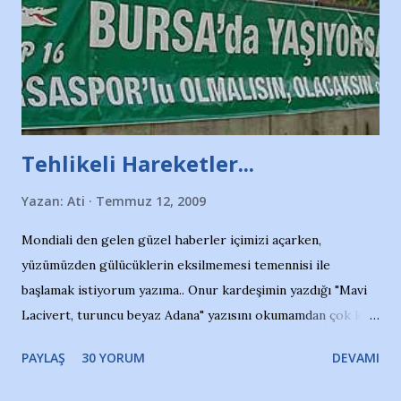
Tehlikeli Hareketler...
Yazan:
Ati
Temmuz 12, 2009
Mondiali den gelen güzel haberler içimizi açarken,
yüzümüzden gülücüklerin eksilmemesi temennisi ile
başlamak istiyorum yazıma.. Onur kardeşimin yazdığı "Mavi
Lacivert, turuncu beyaz Adana" yazısını okumamdan çok kısa
bir süre sonra, bir haber portalında rastladığım bir olayla
PAYLAŞ
30 YORUM
DEVAMI
irkildim.. "Bursasporlu taraftarlar, İstanbul takımlarının
Bursa'da açtığı mağaza ve futbol okullarına tepki gösterdi"