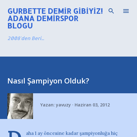
Ana içeriğe atla
GURBETTE DEMIR GIBIYIZ!
ADANA DEMIRSPOR
BLOGU
2008'den Beri...
Nasıl Şampiyon Olduk?
Yazan:
yavuzy
Haziran 03, 2012
aha 1 ay öncesine kadar şampiyonluğa hiç