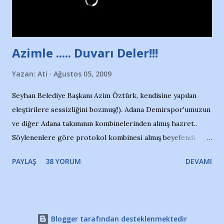
havuzdan, kısa mesafede 100’e yakın madalya ve şilt
çıkartıyor. Kışları masa tenisi oynuyor, Türkiye 2.liği,
Türkiye 3.lüğü var. 17 yaşında mar...
Azimle ..... Duvarı Deler!!!
Yazan:
Ati
Ağustos 05, 2009
Seyhan Belediye Başkanı Azim Öztürk, kendisine yapılan
eleştirilere sessizliğini bozmuş(!). Adana Demirspor'umuzun
ve diğer Adana takımının kombinelerinden almış hazret..
Söylenenlere göre protokol kombinesi almış beyefendi,
100.000 TL kaynak olmuş takım başına. Bir de fotoğrafı var
PAYLAŞ
38 YORUM
DEVAMI
ki kombineyi Bekir Başkan'dan alırken; dillere destan..
Yardım gecesinde yayını kesen, gidip Kayseri'den kombine
alıp, seçildiği memlekete zerre faydası dokunmayan bir
şahsın fotoğrafını burada paylaşmak içimden gelmedi.
Blogger tarafından desteklenmektedir
Takımıma maddi gelir oldu diye seviniyorum, fakat bu