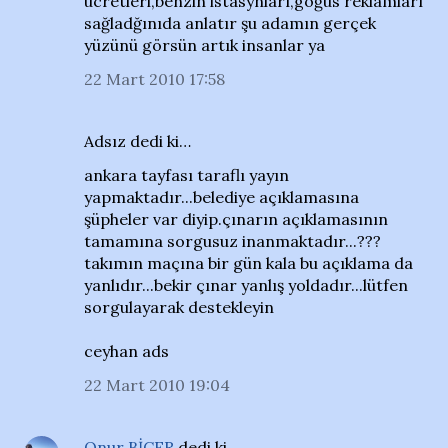
ücretleri,benzin istasynları,göğüs reklamları
sağladğınıda anlatır şu adamın gerçek
yüzünü görsün artık insanlar ya
22 Mart 2010 17:58
Adsız dedi ki…
ankara tayfası taraflı yayın
yapmaktadır...belediye açıklamasına
şüpheler var diyip.çınarın açıklamasının
tamamına sorgusuz inanmaktadır...???
takımın maçına bir gün kala bu açıklama da
yanlıdır...bekir çınar yanlış yoldadır...lütfen
sorgulayarak destekleyin
ceyhan ads
22 Mart 2010 19:04
Onur BİÇER
dedi ki…