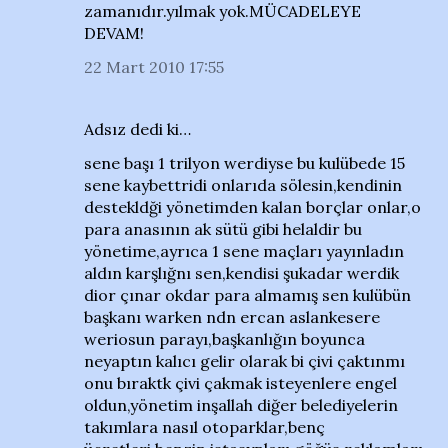
zamanıdır.yılmak yok.MÜCADELEYE
DEVAM!
22 Mart 2010 17:55
Adsız dedi ki…
sene başı 1 trilyon werdiyse bu kulübede 15
sene kaybettridi onlarıda sölesin,kendinin
destekldği yönetimden kalan borçlar onlar,o
para anasının ak sütü gibi helaldir bu
yönetime,ayrıca 1 sene maçları yayınladın
aldın karşlığnı sen,kendisi şukadar werdik
dior çınar okdar para almamış sen kulübün
başkanı warken ndn ercan aslankesere
weriosun parayı,başkanlığın boyunca
neyaptın kalıcı gelir olarak bi çivi çaktınmı
onu bıraktk çivi çakmak isteyenlere engel
oldun,yönetim inşallah diğer belediyelerin
takımlara nasıl otoparklar,benç