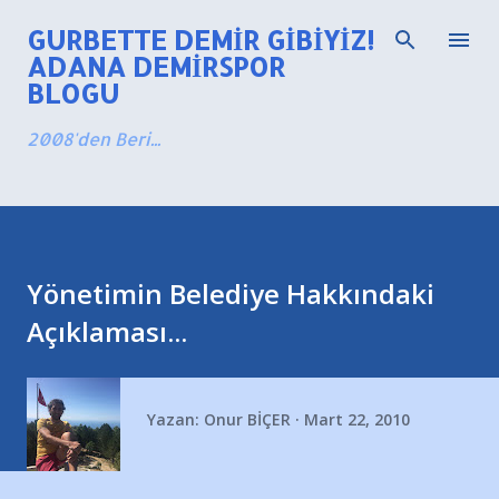
Ana içeriğe atla
GURBETTE DEMIR GIBIYIZ!
ADANA DEMIRSPOR
BLOGU
2008'den Beri...
Yönetimin Belediye Hakkındaki
Açıklaması...
Yazan:
Onur BİÇER
Mart 22, 2010