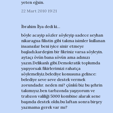
yeten eğsin.
22 Mart 2010 19:21
İbrahim İlya dedi ki…
böyle acayip sözler söyleyip sadece seyhan
nikaragua filistin gibi takma isimler kullanan
insansılar beni iyice sinir etmeye
başladı.kardeşim bir fikriniz varsa söyleyin.
aytaçı övün bana sövün ama adınızı
yazın.Delikanlı gibi.Demokratik toplumda
yaşıyorsak fikirlerimizi rahatça
söylemeliyiz.belediye konusuna gelince:
belediye seve seve destek vermek
zorundadır. neden mi? çünkü biz bu şehrin
takımıyız.ben tarbzonda yaşıyorum ve
trabzon valiliği 5000 kombine alarak sene
başında destek oldu.bu laftan sonra birşey
yazmama gerek var mı?