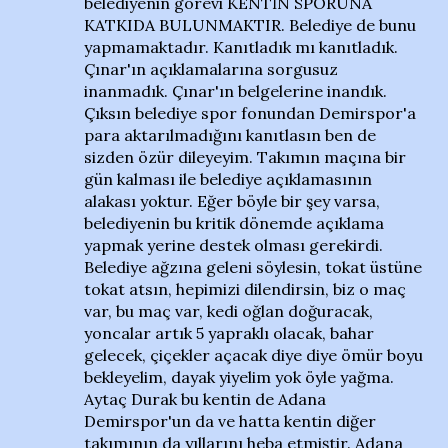
belediyenin görevi KENTİN SPORUNA
KATKIDA BULUNMAKTIR. Belediye de bunu
yapmamaktadır. Kanıtladık mı kanıtladık.
Çınar'ın açıklamalarına sorgusuz
inanmadık. Çınar'ın belgelerine inandık.
Çıksın belediye spor fonundan Demirspor'a
para aktarılmadığını kanıtlasın ben de
sizden özür dileyeyim. Takımın maçına bir
gün kalması ile belediye açıklamasının
alakası yoktur. Eğer böyle bir şey varsa,
belediyenin bu kritik dönemde açıklama
yapmak yerine destek olması gerekirdi.
Belediye ağzına geleni söylesin, tokat üstüne
tokat atsın, hepimizi dilendirsin, biz o maç
var, bu maç var, kedi oğlan doğuracak,
yoncalar artık 5 yapraklı olacak, bahar
gelecek, çiçekler açacak diye diye ömür boyu
bekleyelim, dayak yiyelim yok öyle yağma.
Aytaç Durak bu kentin de Adana
Demirspor'un da ve hatta kentin diğer
takımının da yıllarını heba etmiştir. Adana