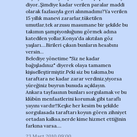
diyor..Şimdiye kadar verilen paralar maddi
olarak fazlasıyla geri alınmadımı?Ya verilen
15 yıllık manevi zararlar,tüketilen
umutlar,tek arzusu masumane bir şekilde bu
takımın şampiyonluğunu görmek adına
katedilen yollar,Konya'da akıtılan göz
yaşları....Birileri çıksın bunların hesabını
versin...
Belediye yönetime "Siz ne kadar
bağışladınız" diyerek olaya tamamen
kişiselleştirmiştir.Peki siz bu takıma,bu
taraftara ne kadar zarar verdiniz,yiyorsa
yüreğiniz buyrun bunuda açıklayın.
Ankara tayfasının bunları sorgulamak ve bu
klübün menfaatlerini korumak gibi taraflı
yayını vardır!!Keşke her kesim bu şekilde
sorgulasada taraftarı koyun gören zihniyet
ortadan kalksa,nerde kime hizmet ettiğinin
farkına varsa....
23 Mart 2010 09:00