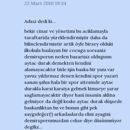
22 Mart 2010 19:34
Adsız dedi ki…
bekir cinar ve yönetimi bu aciklamayla
taraftarida yüreklendirmiştir daha da
bilinclendirmistir artik öyle birsey olduki
ilkokula baslayan bir cocuga sorsaniz
demirsporun neden basarisiz oldugunu
aytac durak demekten kendini
alamayacaktır bide işin baska bir yanı var
yavuz yıldırmaz denen kendini spor yazari
sanan şahıs hala bir spor sitesinde aytac
durakla karsi karsiya gelmek kimseye yarar
saglamayacaktir diyor hani insanin aklina
gelmiyor da değil keske aytac durak düşsede
baskanliktan bu ve bunun gibi pek
saygıdeğer(!) arkadaslarda elini ayagini
demirsporumuzdan cekse diye düsünmüyor
degiliz...