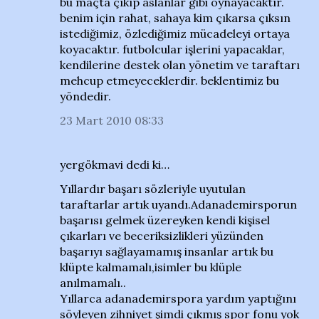
bu maçta çıkıp aslanlar gibi oynayacaktır.
benim için rahat, sahaya kim çıkarsa çıksın
istediğimiz, özlediğimiz mücadeleyi ortaya
koyacaktır. futbolcular işlerini yapacaklar,
kendilerine destek olan yönetim ve taraftarı
mehcup etmeyeceklerdir. beklentimiz bu
yöndedir.
23 Mart 2010 08:33
yergökmavi dedi ki…
Yıllardır başarı sözleriyle uyutulan
taraftarlar artık uyandı.Adanademirsporun
başarısı gelmek üzereyken kendi kişisel
çıkarları ve beceriksizlikleri yüzünden
başarıyı sağlayamamış insanlar artık bu
klüpte kalmamalı,isimler bu klüple
anılmamalı..
Yıllarca adanademirspora yardım yaptığını
söyleyen zihniyet şimdi çıkmış spor fonu yok