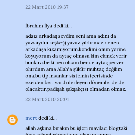
22 Mart 2010 19:37
İbrahim İlya dedi ki…
adsız arkadaş sevdim seni ama adını da
yazsaydın keşke:)) yavuz yıldırmaz denen
arkadaşa kızamıyorum.kendimi onun yerine
koyuyorum da aytaç olmasa kim ekmek verir
bunlara.belki ben olsam bende aytaçperver
olurdum ama Allah'a şükür muhtaç değilim
ona.bu tip insanlar sistemin içerisinde
ezelden beri vardı ilerleyen dönemlerde de
olacaktır.padişah şakşakçısı olmadan olmaz.
22 Mart 2010 20:01
mert
dedi ki…
allah aşkına bırakın bu işleri mavilaci blogtaki
füze selami röportajını okuyun sonra