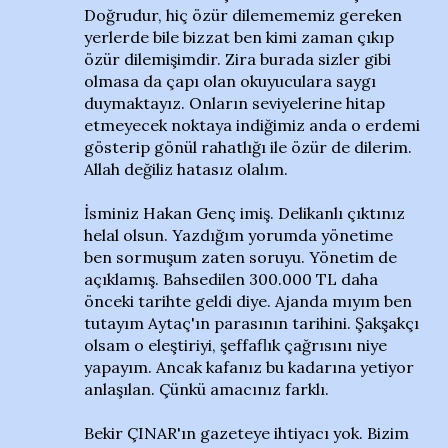
Doğrudur, hiç özür dilemememiz gereken
yerlerde bile bizzat ben kimi zaman çıkıp
özür dilemişimdir. Zira burada sizler gibi
olmasa da çapı olan okuyuculara saygı
duymaktayız. Onların seviyelerine hitap
etmeyecek noktaya indiğimiz anda o erdemi
gösterip gönül rahatlığı ile özür de dilerim.
Allah değiliz hatasız olalım.
İsminiz Hakan Genç imiş. Delikanlı çıktınız
helal olsun. Yazdığım yorumda yönetime
ben sormuşum zaten soruyu. Yönetim de
açıklamış. Bahsedilen 300.000 TL daha
önceki tarihte geldi diye. Ajanda mıyım ben
tutayım Aytaç'ın parasının tarihini. Şakşakçı
olsam o eleştiriyi, şeffaflık çağrısını niye
yapayım. Ancak kafanız bu kadarına yetiyor
anlaşılan. Çünkü amacınız farklı.
Bekir ÇINAR'ın gazeteye ihtiyacı yok. Bizim