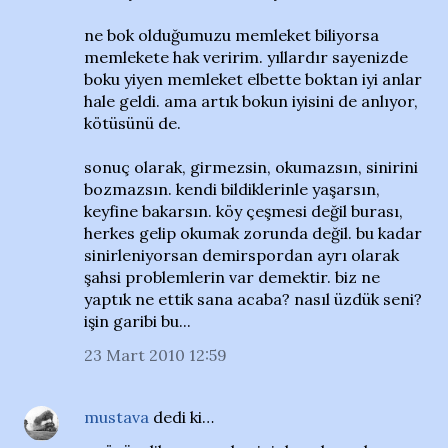
ne bok olduğumuzu memleket biliyorsa
memlekete hak veririm. yıllardır sayenizde
boku yiyen memleket elbette boktan iyi anlar
hale geldi. ama artık bokun iyisini de anlıyor,
kötüsünü de.
sonuç olarak, girmezsin, okumazsın, sinirini
bozmazsın. kendi bildiklerinle yaşarsın,
keyfine bakarsın. köy çeşmesi değil burası,
herkes gelip okumak zorunda değil. bu kadar
sinirleniyorsan demirspordan ayrı olarak
şahsi problemlerin var demektir. biz ne
yaptık ne ettik sana acaba? nasıl üzdük seni?
işin garibi bu...
23 Mart 2010 12:59
mustava
dedi ki…