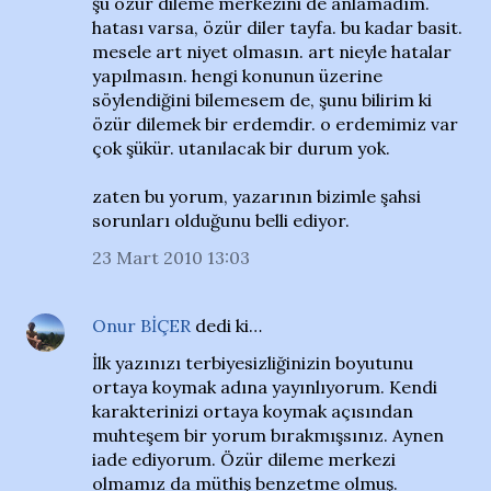
şu özür dileme merkezini de anlamadım.
hatası varsa, özür diler tayfa. bu kadar basit.
mesele art niyet olmasın. art nieyle hatalar
yapılmasın. hengi konunun üzerine
söylendiğini bilemesem de, şunu bilirim ki
özür dilemek bir erdemdir. o erdemimiz var
çok şükür. utanılacak bir durum yok.
zaten bu yorum, yazarının bizimle şahsi
sorunları olduğunu belli ediyor.
23 Mart 2010 13:03
Onur BİÇER
dedi ki…
İlk yazınızı terbiyesizliğinizin boyutunu
ortaya koymak adına yayınlıyorum. Kendi
karakterinizi ortaya koymak açısından
muhteşem bir yorum bırakmışsınız. Aynen
iade ediyorum. Özür dileme merkezi
olmamız da müthiş benzetme olmuş.