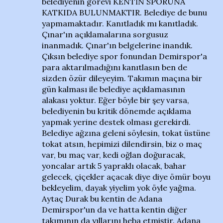
belediyenin görevi KENTİN SPORUNA
KATKIDA BULUNMAKTIR. Belediye de bunu
yapmamaktadır. Kanıtladık mı kanıtladık.
Çınar'ın açıklamalarına sorgusuz
inanmadık. Çınar'ın belgelerine inandık.
Çıksın belediye spor fonundan Demirspor'a
para aktarılmadığını kanıtlasın ben de
sizden özür dileyeyim. Takımın maçına bir
gün kalması ile belediye açıklamasının
alakası yoktur. Eğer böyle bir şey varsa,
belediyenin bu kritik dönemde açıklama
yapmak yerine destek olması gerekirdi.
Belediye ağzına geleni söylesin, tokat üstüne
tokat atsın, hepimizi dilendirsin, biz o maç
var, bu maç var, kedi oğlan doğuracak,
yoncalar artık 5 yapraklı olacak, bahar
gelecek, çiçekler açacak diye diye ömür boyu
bekleyelim, dayak yiyelim yok öyle yağma.
Aytaç Durak bu kentin de Adana
Demirspor'un da ve hatta kentin diğer
takımının da yıllarını heba etmiştir. Adana