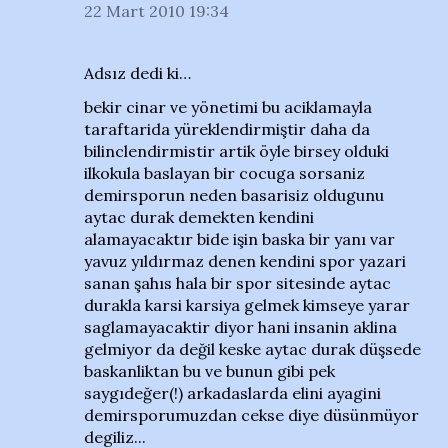
22 Mart 2010 19:34
Adsız dedi ki…
bekir cinar ve yönetimi bu aciklamayla
taraftarida yüreklendirmiştir daha da
bilinclendirmistir artik öyle birsey olduki
ilkokula baslayan bir cocuga sorsaniz
demirsporun neden basarisiz oldugunu
aytac durak demekten kendini
alamayacaktır bide işin baska bir yanı var
yavuz yıldırmaz denen kendini spor yazari
sanan şahıs hala bir spor sitesinde aytac
durakla karsi karsiya gelmek kimseye yarar
saglamayacaktir diyor hani insanin aklina
gelmiyor da değil keske aytac durak düşsede
baskanliktan bu ve bunun gibi pek
saygıdeğer(!) arkadaslarda elini ayagini
demirsporumuzdan cekse diye düsünmüyor
degiliz...