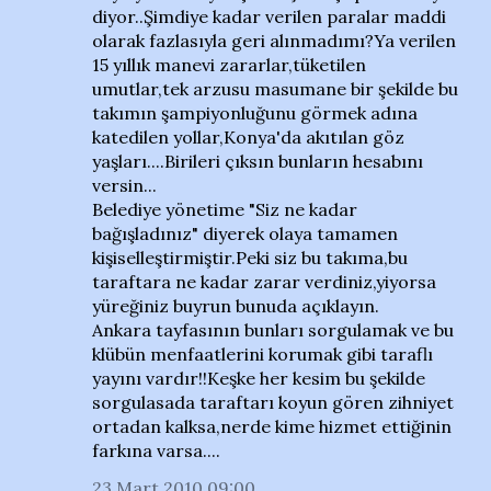
diyor..Şimdiye kadar verilen paralar maddi
olarak fazlasıyla geri alınmadımı?Ya verilen
15 yıllık manevi zararlar,tüketilen
umutlar,tek arzusu masumane bir şekilde bu
takımın şampiyonluğunu görmek adına
katedilen yollar,Konya'da akıtılan göz
yaşları....Birileri çıksın bunların hesabını
versin...
Belediye yönetime "Siz ne kadar
bağışladınız" diyerek olaya tamamen
kişiselleştirmiştir.Peki siz bu takıma,bu
taraftara ne kadar zarar verdiniz,yiyorsa
yüreğiniz buyrun bunuda açıklayın.
Ankara tayfasının bunları sorgulamak ve bu
klübün menfaatlerini korumak gibi taraflı
yayını vardır!!Keşke her kesim bu şekilde
sorgulasada taraftarı koyun gören zihniyet
ortadan kalksa,nerde kime hizmet ettiğinin
farkına varsa....
23 Mart 2010 09:00