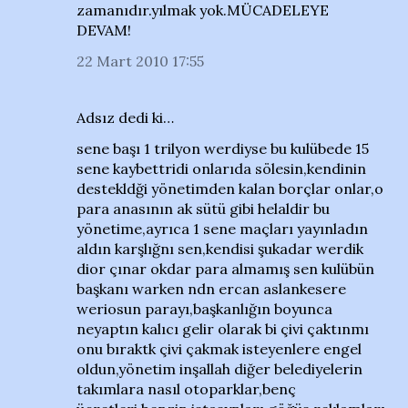
zamanıdır.yılmak yok.MÜCADELEYE
DEVAM!
22 Mart 2010 17:55
Adsız dedi ki…
sene başı 1 trilyon werdiyse bu kulübede 15
sene kaybettridi onlarıda sölesin,kendinin
destekldği yönetimden kalan borçlar onlar,o
para anasının ak sütü gibi helaldir bu
yönetime,ayrıca 1 sene maçları yayınladın
aldın karşlığnı sen,kendisi şukadar werdik
dior çınar okdar para almamış sen kulübün
başkanı warken ndn ercan aslankesere
weriosun parayı,başkanlığın boyunca
neyaptın kalıcı gelir olarak bi çivi çaktınmı
onu bıraktk çivi çakmak isteyenlere engel
oldun,yönetim inşallah diğer belediyelerin
takımlara nasıl otoparklar,benç