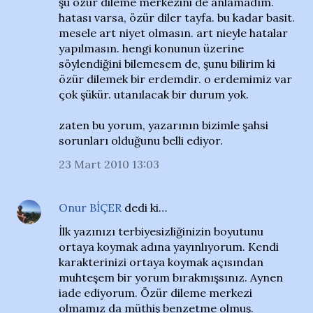
şu özür dileme merkezini de anlamadım.
hatası varsa, özür diler tayfa. bu kadar basit.
mesele art niyet olmasın. art nieyle hatalar
yapılmasın. hengi konunun üzerine
söylendiğini bilemesem de, şunu bilirim ki
özür dilemek bir erdemdir. o erdemimiz var
çok şükür. utanılacak bir durum yok.
zaten bu yorum, yazarının bizimle şahsi
sorunları olduğunu belli ediyor.
23 Mart 2010 13:03
Onur BİÇER
dedi ki…
İlk yazınızı terbiyesizliğinizin boyutunu
ortaya koymak adına yayınlıyorum. Kendi
karakterinizi ortaya koymak açısından
muhteşem bir yorum bırakmışsınız. Aynen
iade ediyorum. Özür dileme merkezi
olmamız da müthiş benzetme olmuş.