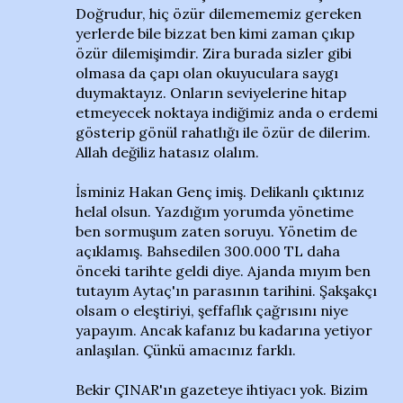
Doğrudur, hiç özür dilemememiz gereken
yerlerde bile bizzat ben kimi zaman çıkıp
özür dilemişimdir. Zira burada sizler gibi
olmasa da çapı olan okuyuculara saygı
duymaktayız. Onların seviyelerine hitap
etmeyecek noktaya indiğimiz anda o erdemi
gösterip gönül rahatlığı ile özür de dilerim.
Allah değiliz hatasız olalım.
İsminiz Hakan Genç imiş. Delikanlı çıktınız
helal olsun. Yazdığım yorumda yönetime
ben sormuşum zaten soruyu. Yönetim de
açıklamış. Bahsedilen 300.000 TL daha
önceki tarihte geldi diye. Ajanda mıyım ben
tutayım Aytaç'ın parasının tarihini. Şakşakçı
olsam o eleştiriyi, şeffaflık çağrısını niye
yapayım. Ancak kafanız bu kadarına yetiyor
anlaşılan. Çünkü amacınız farklı.
Bekir ÇINAR'ın gazeteye ihtiyacı yok. Bizim