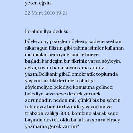
yeten eğsin.
22 Mart 2010 19:21
İbrahim İlya dedi ki…
böyle acayip sözler söyleyip sadece seyhan
nikaragua filistin gibi takma isimler kullanan
insansılar beni iyice sinir etmeye
başladı.kardeşim bir fikriniz varsa söyleyin.
aytaçı övün bana sövün ama adınızı
yazın.Delikanlı gibi.Demokratik toplumda
yaşıyorsak fikirlerimizi rahatça
söylemeliyiz.belediye konusuna gelince:
belediye seve seve destek vermek
zorundadır. neden mi? çünkü biz bu şehrin
takımıyız.ben tarbzonda yaşıyorum ve
trabzon valiliği 5000 kombine alarak sene
başında destek oldu.bu laftan sonra birşey
yazmama gerek var mı?