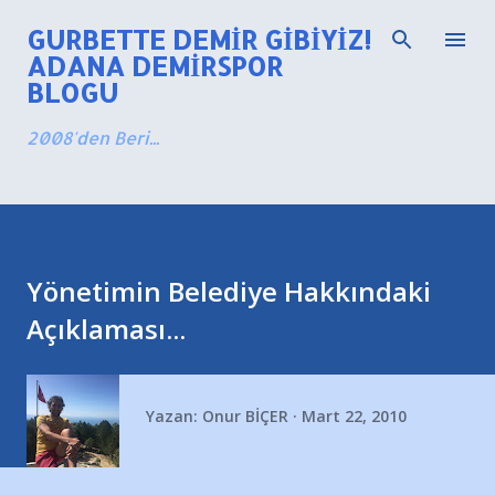
Ana içeriğe atla
GURBETTE DEMIR GIBIYIZ!
ADANA DEMIRSPOR
BLOGU
2008'den Beri...
Yönetimin Belediye Hakkındaki
Açıklaması...
Yazan:
Onur BİÇER
Mart 22, 2010