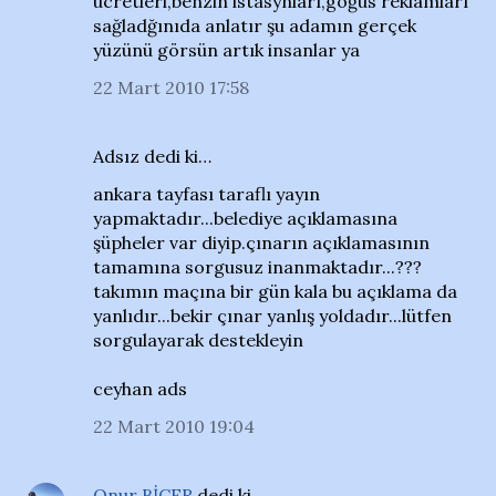
ücretleri,benzin istasynları,göğüs reklamları
sağladğınıda anlatır şu adamın gerçek
yüzünü görsün artık insanlar ya
22 Mart 2010 17:58
Adsız dedi ki…
ankara tayfası taraflı yayın
yapmaktadır...belediye açıklamasına
şüpheler var diyip.çınarın açıklamasının
tamamına sorgusuz inanmaktadır...???
takımın maçına bir gün kala bu açıklama da
yanlıdır...bekir çınar yanlış yoldadır...lütfen
sorgulayarak destekleyin
ceyhan ads
22 Mart 2010 19:04
Onur BİÇER
dedi ki…