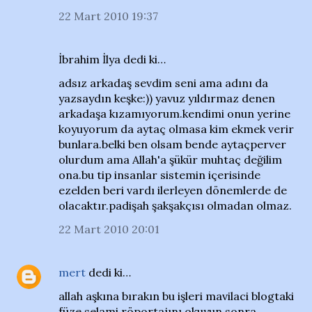
22 Mart 2010 19:37
İbrahim İlya dedi ki…
adsız arkadaş sevdim seni ama adını da
yazsaydın keşke:)) yavuz yıldırmaz denen
arkadaşa kızamıyorum.kendimi onun yerine
koyuyorum da aytaç olmasa kim ekmek verir
bunlara.belki ben olsam bende aytaçperver
olurdum ama Allah'a şükür muhtaç değilim
ona.bu tip insanlar sistemin içerisinde
ezelden beri vardı ilerleyen dönemlerde de
olacaktır.padişah şakşakçısı olmadan olmaz.
22 Mart 2010 20:01
mert
dedi ki…
allah aşkına bırakın bu işleri mavilaci blogtaki
füze selami röportajını okuyun sonra