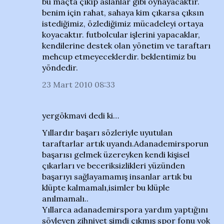
bu maçta çıkıp aslanlar gibi oynayacaktır.
benim için rahat, sahaya kim çıkarsa çıksın
istediğimiz, özlediğimiz mücadeleyi ortaya
koyacaktır. futbolcular işlerini yapacaklar,
kendilerine destek olan yönetim ve taraftarı
mehcup etmeyeceklerdir. beklentimiz bu
yöndedir.
23 Mart 2010 08:33
yergökmavi dedi ki…
Yıllardır başarı sözleriyle uyutulan
taraftarlar artık uyandı.Adanademirsporun
başarısı gelmek üzereyken kendi kişisel
çıkarları ve beceriksizlikleri yüzünden
başarıyı sağlayamamış insanlar artık bu
klüpte kalmamalı,isimler bu klüple
anılmamalı..
Yıllarca adanademirspora yardım yaptığını
söyleyen zihniyet şimdi çıkmış spor fonu yok