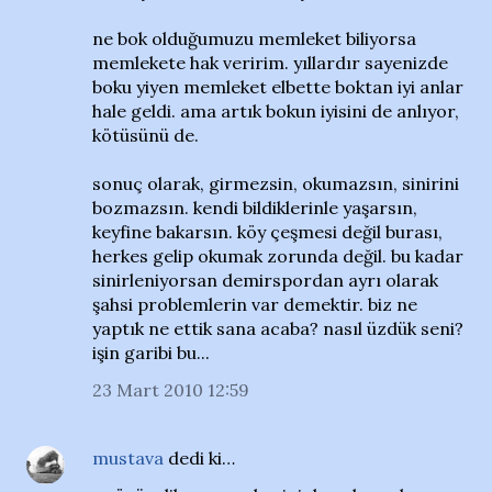
ne bok olduğumuzu memleket biliyorsa
memlekete hak veririm. yıllardır sayenizde
boku yiyen memleket elbette boktan iyi anlar
hale geldi. ama artık bokun iyisini de anlıyor,
kötüsünü de.
sonuç olarak, girmezsin, okumazsın, sinirini
bozmazsın. kendi bildiklerinle yaşarsın,
keyfine bakarsın. köy çeşmesi değil burası,
herkes gelip okumak zorunda değil. bu kadar
sinirleniyorsan demirspordan ayrı olarak
şahsi problemlerin var demektir. biz ne
yaptık ne ettik sana acaba? nasıl üzdük seni?
işin garibi bu...
23 Mart 2010 12:59
mustava
dedi ki…