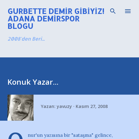
Ana içeriğe atla
GURBETTE DEMIR GIBIYIZ!
ADANA DEMIRSPOR
BLOGU
2008'den Beri...
Konuk Yazar...
Yazan:
yavuzy
Kasım 27, 2008
nur'un yazısına bir "sataşma" gelince,