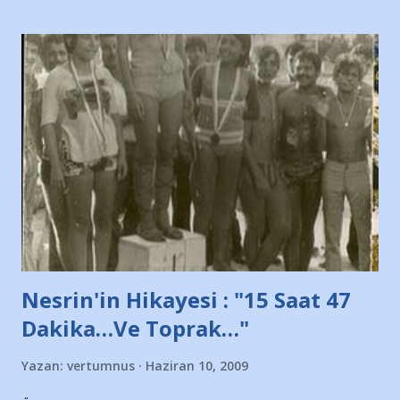
taraftarın toplanarak İstanbul takımlarının Futbol okullarını
ve ürünlerini Bursa şehrinde görmek istemediklerini bir
protesto eylemiyle açıkladıklarını bildiriyordu.. Bu grup
adına açıklama yapan şahsı muhterem(!) ''Açık ve net olarak
söylüyoruz. Bu son uyarımızdır. Bunun yanısıra, bu takımlara
ait tanıtıcı ilanların asılmasına izin veren Bursa Büyükşehir
Belediyesi ile mağazaların bulunduğu alışveriş merkezlerini
de kınıyoruz'' diye de eklemiş .. Blogumuzda okuduğum bu
yazının hemen ardından bu habe...
Nesrin'in Hikayesi : "15 Saat 47
Dakika…Ve Toprak…"
Yazan:
vertumnus
Haziran 10, 2009