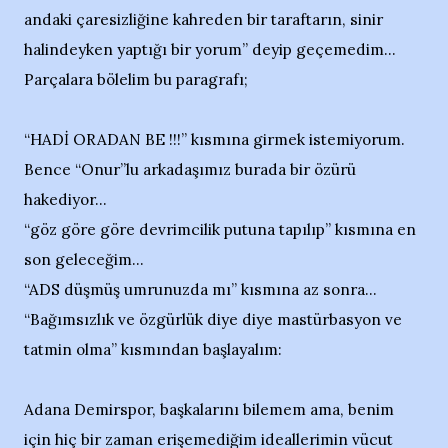
andaki çaresizliğine kahreden bir taraftarın, sinir
halindeyken yaptığı bir yorum” deyip geçemedim...
Parçalara bölelim bu paragrafı;
“HADİ ORADAN BE !!!” kısmına girmek istemiyorum.
Bence “Onur”lu arkadaşımız burada bir özürü
hakediyor...
“göz göre göre devrimcilik putuna tapılıp” kısmına en
son geleceğim...
“ADS düşmüş umrunuzda mı” kısmına az sonra...
“Bağımsızlık ve özgürlük diye diye mastürbasyon ve
tatmin olma” kısmından başlayalım:
Adana Demirspor, başkalarını bilemem ama, benim
için hiç bir zaman erişemediğim ideallerimin vücut