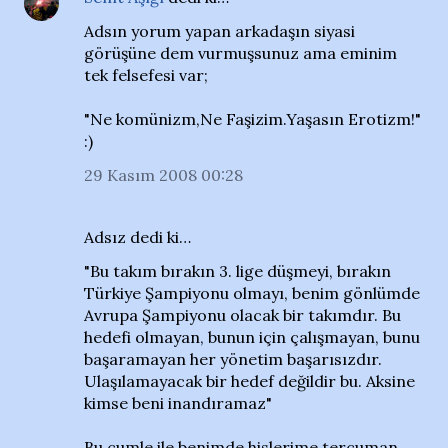
Adsın yorum yapan arkadaşın siyasi
görüşüne dem vurmuşsunuz ama eminim
tek felsefesi var;
"Ne komünizm,Ne Faşizim.Yaşasın Erotizm!"
:)
29 Kasım 2008 00:28
Adsız dedi ki…
"Bu takım bırakın 3. lige düşmeyi, bırakın
Türkiye Şampiyonu olmayı, benim gönlümde
Avrupa Şampiyonu olacak bir takımdır. Bu
hedefi olmayan, bunun için çalışmayan, bunu
başaramayan her yönetim başarısızdır.
Ulaşılamayacak bir hedef değildir bu. Aksine
kimse beni inandıramaz"
Bu cumle ile benimde hislerime tercuman