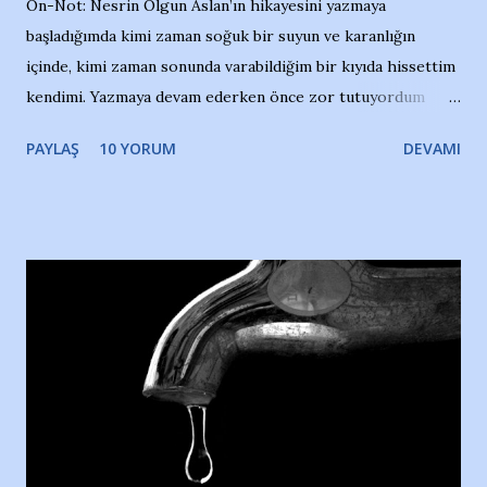
Ön-Not: Nesrin Olgun Aslan’ın hikayesini yazmaya
başladığımda kimi zaman soğuk bir suyun ve karanlığın
içinde, kimi zaman sonunda varabildiğim bir kıyıda hissettim
kendimi. Yazmaya devam ederken önce zor tutuyordum
gözyaşlarımı, bir noktadan sonra akmaya başladı hepsi.
PAYLAŞ
10 YORUM
DEVAMI
Yazımı, ağlayarak bitirebildim ancak…Kendisinin web
sitesinden (http://www.nesrinolgun.com) ve dönemin
Hürriyet Londra Temsilcisi Faruk Zapçı’nın anılarından
yararlandım, teşekkürlerimi sunuyorum…Çok uzatmadan,
Nesrin’in Hikayesi’ne başlıyorum… 1964 Adana Yüzme
havuzunun kenarında 7 yaşında kara kuru bir kız çocuğu
duruyor. Havuzun içinde Adana Demirspor Kulübü
yüzücüleri. Erkekler çoğunlukta. Küçük kız etrafına bakıyor.
Sadece 4 kız çocuğu var. Nesrin, Adana Demirspor’un 4
kızından biri oluyor o gün…Giriyor havuza. 1973 – 1975
Adana Nesrin, 16 yaşında. Yüzüyor. 7 yaşında girdiği