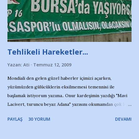
Tehlikeli Hareketler...
Yazan:
Ati
Temmuz 12, 2009
Mondiali den gelen güzel haberler içimizi açarken,
yüzümüzden gülücüklerin eksilmemesi temennisi ile
başlamak istiyorum yazıma.. Onur kardeşimin yazdığı "Mavi
Lacivert, turuncu beyaz Adana" yazısını okumamdan çok kısa
bir süre sonra, bir haber portalında rastladığım bir olayla
PAYLAŞ
30 YORUM
DEVAMI
irkildim.. "Bursasporlu taraftarlar, İstanbul takımlarının
Bursa'da açtığı mağaza ve futbol okullarına tepki gösterdi"
diye başlıyordu yazı , Atatürk stadı önünde yaklaşık 200