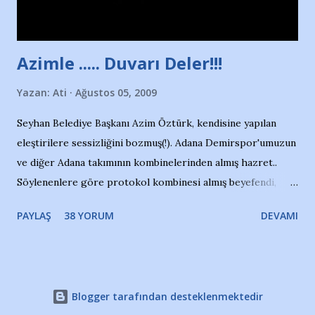
havuzdan, kısa mesafede 100’e yakın madalya ve şilt
çıkartıyor. Kışları masa tenisi oynuyor, Türkiye 2.liği,
Türkiye 3.lüğü var. 17 yaşında mar...
Azimle ..... Duvarı Deler!!!
Yazan:
Ati
Ağustos 05, 2009
Seyhan Belediye Başkanı Azim Öztürk, kendisine yapılan
eleştirilere sessizliğini bozmuş(!). Adana Demirspor'umuzun
ve diğer Adana takımının kombinelerinden almış hazret..
Söylenenlere göre protokol kombinesi almış beyefendi,
100.000 TL kaynak olmuş takım başına. Bir de fotoğrafı var
PAYLAŞ
38 YORUM
DEVAMI
ki kombineyi Bekir Başkan'dan alırken; dillere destan..
Yardım gecesinde yayını kesen, gidip Kayseri'den kombine
alıp, seçildiği memlekete zerre faydası dokunmayan bir
şahsın fotoğrafını burada paylaşmak içimden gelmedi.
Blogger tarafından desteklenmektedir
Takımıma maddi gelir oldu diye seviniyorum, fakat bu