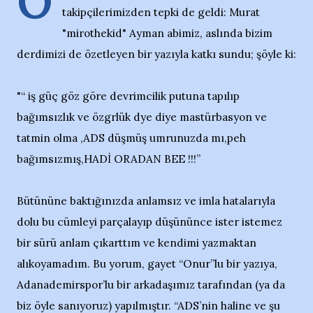
O
takipçilerimizden tepki de geldi: Murat
"mirothekid" Ayman abimiz, aslında bizim
derdimizi de özetleyen bir yazıyla katkı sundu; şöyle ki:
"“ iş güç göz göre devrimcilik putuna tapılıp
bağımsızlık ve özgrlük dye diye mastürbasyon ve
tatmin olma ,ADS düşmüş umrunuzda mı,peh
bağımsızmış,HADİ ORADAN BEE !!!”
Bütününe baktığınızda anlamsız ve imla hatalarıyla
dolu bu cümleyi parçalayıp düşününce ister istemez
bir sürü anlam çıkarttım ve kendimi yazmaktan
alıkoyamadım. Bu yorum, gayet “Onur”lu bir yazıya,
Adanademirspor’lu bir arkadaşımız tarafından (ya da
biz öyle sanıyoruz) yapılmıştır. “ADS’nin haline ve şu