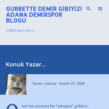
Ana içeriğe atla
GURBETTE DEMIR GIBIYIZ!
ADANA DEMIRSPOR
BLOGU
2008'den Beri...
Konuk Yazar...
Yazan:
yavuzy
Kasım 27, 2008
nur'un yazısına bir "sataşma" gelince,