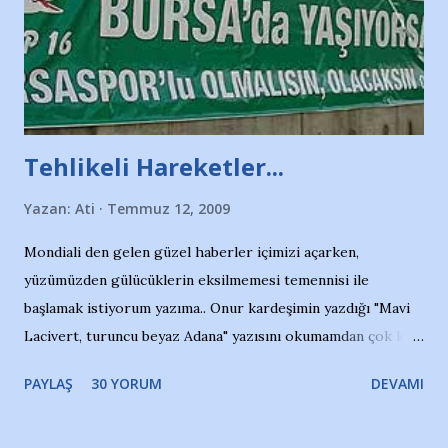
Tehlikeli Hareketler...
Yazan:
Ati
Temmuz 12, 2009
Mondiali den gelen güzel haberler içimizi açarken,
yüzümüzden gülücüklerin eksilmemesi temennisi ile
başlamak istiyorum yazıma.. Onur kardeşimin yazdığı "Mavi
Lacivert, turuncu beyaz Adana" yazısını okumamdan çok kısa
bir süre sonra, bir haber portalında rastladığım bir olayla
PAYLAŞ
30 YORUM
DEVAMI
irkildim.. "Bursasporlu taraftarlar, İstanbul takımlarının
Bursa'da açtığı mağaza ve futbol okullarına tepki gösterdi"
diye başlıyordu yazı , Atatürk stadı önünde yaklaşık 200