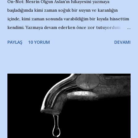
Ön-Not: Nesrin Olgun Aslan’ın hikayesini yazmaya
başladığımda kimi zaman soğuk bir suyun ve karanlığın
içinde, kimi zaman sonunda varabildiğim bir kıyıda hissettim
kendimi. Yazmaya devam ederken önce zor tutuyordum
gözyaşlarımı, bir noktadan sonra akmaya başladı hepsi.
PAYLAŞ
10 YORUM
DEVAMI
Yazımı, ağlayarak bitirebildim ancak…Kendisinin web
sitesinden (http://www.nesrinolgun.com) ve dönemin
Hürriyet Londra Temsilcisi Faruk Zapçı’nın anılarından
yararlandım, teşekkürlerimi sunuyorum…Çok uzatmadan,
Nesrin’in Hikayesi’ne başlıyorum… 1964 Adana Yüzme
havuzunun kenarında 7 yaşında kara kuru bir kız çocuğu
duruyor. Havuzun içinde Adana Demirspor Kulübü
yüzücüleri. Erkekler çoğunlukta. Küçük kız etrafına bakıyor.
Sadece 4 kız çocuğu var. Nesrin, Adana Demirspor’un 4
kızından biri oluyor o gün…Giriyor havuza. 1973 – 1975
Adana Nesrin, 16 yaşında. Yüzüyor. 7 yaşında girdiği