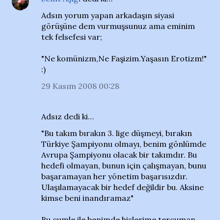
Adsın yorum yapan arkadaşın siyasi
görüşüne dem vurmuşsunuz ama eminim
tek felsefesi var;
"Ne komünizm,Ne Faşizim.Yaşasın Erotizm!"
:)
29 Kasım 2008 00:28
Adsız dedi ki…
"Bu takım bırakın 3. lige düşmeyi, bırakın
Türkiye Şampiyonu olmayı, benim gönlümde
Avrupa Şampiyonu olacak bir takımdır. Bu
hedefi olmayan, bunun için çalışmayan, bunu
başaramayan her yönetim başarısızdır.
Ulaşılamayacak bir hedef değildir bu. Aksine
kimse beni inandıramaz"
Bu cumle ile benimde hislerime tercuman