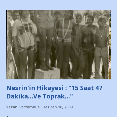
taraftarın toplanarak İstanbul takımlarının Futbol okullarını
ve ürünlerini Bursa şehrinde görmek istemediklerini bir
protesto eylemiyle açıkladıklarını bildiriyordu.. Bu grup
adına açıklama yapan şahsı muhterem(!) ''Açık ve net olarak
söylüyoruz. Bu son uyarımızdır. Bunun yanısıra, bu takımlara
ait tanıtıcı ilanların asılmasına izin veren Bursa Büyükşehir
Belediyesi ile mağazaların bulunduğu alışveriş merkezlerini
de kınıyoruz'' diye de eklemiş .. Blogumuzda okuduğum bu
yazının hemen ardından bu habe...
Nesrin'in Hikayesi : "15 Saat 47
Dakika…Ve Toprak…"
Yazan:
vertumnus
Haziran 10, 2009