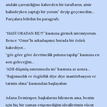
andaki çaresizliğine kahreden bir taraftarın, sinir
halindeyken yaptığı bir yorum” deyip geçemedim...
Parçalara bölelim bu paragrafı;
“HADİ ORADAN BE !!!” kısmına girmek istemiyorum.
Bence “Onur”lu arkadaşımız burada bir özürü
hakediyor...
“göz göre göre devrimcilik putuna tapılıp” kısmına en
son geleceğim...
“ADS düşmüş umrunuzda mı” kısmına az sonra...
“Bağımsızlık ve özgürlük diye diye mastürbasyon ve
tatmin olma” kısmından başlayalım:
Adana Demirspor, başkalarını bilemem ama, benim
için hiç bir zaman erişemediğim ideallerimin vücut