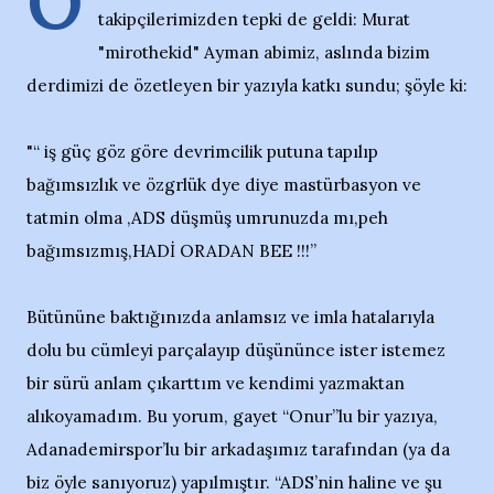
O
takipçilerimizden tepki de geldi: Murat
"mirothekid" Ayman abimiz, aslında bizim
derdimizi de özetleyen bir yazıyla katkı sundu; şöyle ki:
"“ iş güç göz göre devrimcilik putuna tapılıp
bağımsızlık ve özgrlük dye diye mastürbasyon ve
tatmin olma ,ADS düşmüş umrunuzda mı,peh
bağımsızmış,HADİ ORADAN BEE !!!”
Bütününe baktığınızda anlamsız ve imla hatalarıyla
dolu bu cümleyi parçalayıp düşününce ister istemez
bir sürü anlam çıkarttım ve kendimi yazmaktan
alıkoyamadım. Bu yorum, gayet “Onur”lu bir yazıya,
Adanademirspor’lu bir arkadaşımız tarafından (ya da
biz öyle sanıyoruz) yapılmıştır. “ADS’nin haline ve şu