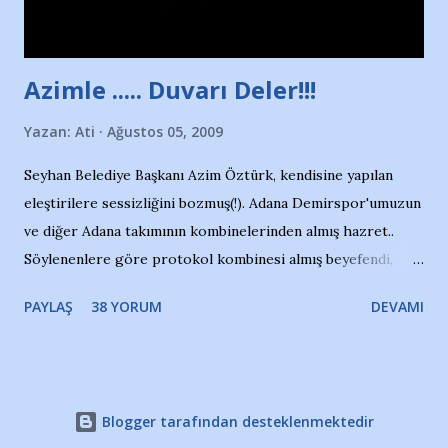
havuzdan, kısa mesafede 100’e yakın madalya ve şilt
çıkartıyor. Kışları masa tenisi oynuyor, Türkiye 2.liği,
Türkiye 3.lüğü var. 17 yaşında mar...
Azimle ..... Duvarı Deler!!!
Yazan:
Ati
Ağustos 05, 2009
Seyhan Belediye Başkanı Azim Öztürk, kendisine yapılan
eleştirilere sessizliğini bozmuş(!). Adana Demirspor'umuzun
ve diğer Adana takımının kombinelerinden almış hazret..
Söylenenlere göre protokol kombinesi almış beyefendi,
100.000 TL kaynak olmuş takım başına. Bir de fotoğrafı var
PAYLAŞ
38 YORUM
DEVAMI
ki kombineyi Bekir Başkan'dan alırken; dillere destan..
Yardım gecesinde yayını kesen, gidip Kayseri'den kombine
alıp, seçildiği memlekete zerre faydası dokunmayan bir
şahsın fotoğrafını burada paylaşmak içimden gelmedi.
Blogger tarafından desteklenmektedir
Takımıma maddi gelir oldu diye seviniyorum, fakat bu