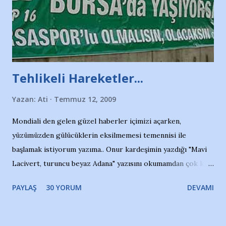
Tehlikeli Hareketler...
Yazan:
Ati
Temmuz 12, 2009
Mondiali den gelen güzel haberler içimizi açarken,
yüzümüzden gülücüklerin eksilmemesi temennisi ile
başlamak istiyorum yazıma.. Onur kardeşimin yazdığı "Mavi
Lacivert, turuncu beyaz Adana" yazısını okumamdan çok kısa
bir süre sonra, bir haber portalında rastladığım bir olayla
PAYLAŞ
30 YORUM
DEVAMI
irkildim.. "Bursasporlu taraftarlar, İstanbul takımlarının
Bursa'da açtığı mağaza ve futbol okullarına tepki gösterdi"
diye başlıyordu yazı , Atatürk stadı önünde yaklaşık 200