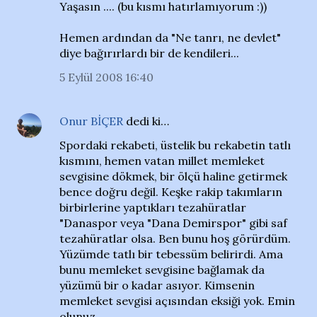
Yaşasın .... (bu kısmı hatırlamıyorum :))
Hemen ardından da "Ne tanrı, ne devlet"
diye bağırırlardı bir de kendileri...
5 Eylül 2008 16:40
Onur BİÇER
dedi ki…
Spordaki rekabeti, üstelik bu rekabetin tatlı
kısmını, hemen vatan millet memleket
sevgisine dökmek, bir ölçü haline getirmek
bence doğru değil. Keşke rakip takımların
birbirlerine yaptıkları tezahüratlar
"Danaspor veya "Dana Demirspor" gibi saf
tezahüratlar olsa. Ben bunu hoş görürdüm.
Yüzümde tatlı bir tebessüm belirirdi. Ama
bunu memleket sevgisine bağlamak da
yüzümü bir o kadar asıyor. Kimsenin
memleket sevgisi açısından eksiği yok. Emin
olunuz.