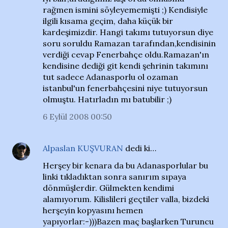
rağmen ismini söyleyememişti ;) Kendisiyle
ilgili kısama geçim, daha küçük bir
kardeşimizdir. Hangi takımı tutuyorsun diye
soru soruldu Ramazan tarafından,kendisinin
verdiği cevap Fenerbahçe oldu.Ramazan'ın
kendisine dediği git kendi şehrinin takımını
tut sadece Adanasporlu ol ozaman
istanbul'un fenerbahçesini niye tutuyorsun
olmuştu. Hatırladın mı batubilir ;)
6 Eylül 2008 00:50
Alpaslan KUŞVURAN
dedi ki…
Herşey bir kenara da bu Adanasporlular bu
linki tıkladıktan sonra sanırım sıpaya
dönmüşlerdir. Gülmekten kendimi
alamıyorum. Kilislileri geçtiler valla, bizdeki
herşeyin kopyasını hemen
yapıyorlar:-)))Bazen maç başlarken Turuncu