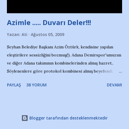
çıkartıyor. Kışları masa tenisi oynuyor, Türkiye 2.liği,
Türkiye 3.lüğü var. 17 yaşında mar...
Azimle ..... Duvarı Deler!!!
Yazan:
Ati
Ağustos 05, 2009
Seyhan Belediye Başkanı Azim Öztürk, kendisine yapılan
eleştirilere sessizliğini bozmuş(!). Adana Demirspor'umuzun
ve diğer Adana takımının kombinelerinden almış hazret..
Söylenenlere göre protokol kombinesi almış beyefendi,
100.000 TL kaynak olmuş takım başına. Bir de fotoğrafı var
PAYLAŞ
38 YORUM
DEVAMI
ki kombineyi Bekir Başkan'dan alırken; dillere destan..
Yardım gecesinde yayını kesen, gidip Kayseri'den kombine
alıp, seçildiği memlekete zerre faydası dokunmayan bir
şahsın fotoğrafını burada paylaşmak içimden gelmedi.
Blogger tarafından desteklenmektedir
Takımıma maddi gelir oldu diye seviniyorum, fakat bu
paranın Azim Bey'in cebinden çıkacağını da zannetmiyorum.