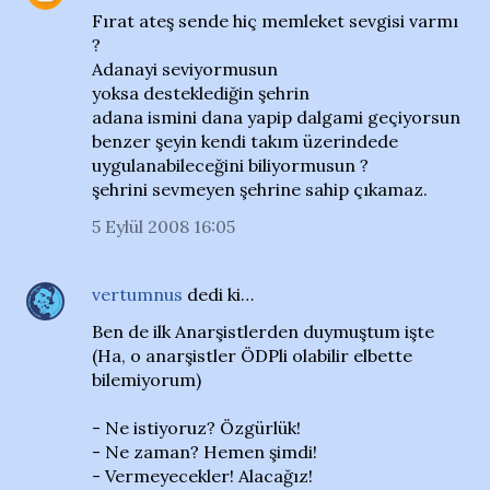
Fırat ateş sende hiç memleket sevgisi varmı
?
Adanayi seviyormusun
yoksa desteklediğin şehrin
adana ismini dana yapip dalgami geçiyorsun
benzer şeyin kendi takım üzerindede
uygulanabileceğini biliyormusun ?
şehrini sevmeyen şehrine sahip çıkamaz.
5 Eylül 2008 16:05
vertumnus
dedi ki…
Ben de ilk Anarşistlerden duymuştum işte
(Ha, o anarşistler ÖDPli olabilir elbette
bilemiyorum)
- Ne istiyoruz? Özgürlük!
- Ne zaman? Hemen şimdi!
- Vermeyecekler! Alacağız!