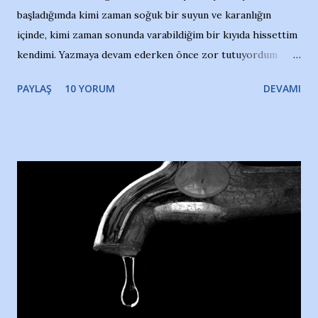
başladığımda kimi zaman soğuk bir suyun ve karanlığın
içinde, kimi zaman sonunda varabildiğim bir kıyıda hissettim
kendimi. Yazmaya devam ederken önce zor tutuyordum
gözyaşlarımı, bir noktadan sonra akmaya başladı hepsi.
PAYLAŞ
10 YORUM
DEVAMI
Yazımı, ağlayarak bitirebildim ancak…Kendisinin web
sitesinden (http://www.nesrinolgun.com) ve dönemin
Hürriyet Londra Temsilcisi Faruk Zapçı’nın anılarından
yararlandım, teşekkürlerimi sunuyorum…Çok uzatmadan,
Nesrin’in Hikayesi’ne başlıyorum… 1964 Adana Yüzme
havuzunun kenarında 7 yaşında kara kuru bir kız çocuğu
duruyor. Havuzun içinde Adana Demirspor Kulübü
yüzücüleri. Erkekler çoğunlukta. Küçük kız etrafına bakıyor.
Sadece 4 kız çocuğu var. Nesrin, Adana Demirspor’un 4
kızından biri oluyor o gün…Giriyor havuza. 1973 – 1975
Adana Nesrin, 16 yaşında. Yüzüyor. 7 yaşında girdiği
havuzdan, kısa mesafede 100’e yakın madalya ve şilt