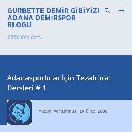
Ana içeriğe atla
GURBETTE DEMIR GIBIYIZ!
ADANA DEMIRSPOR
BLOGU
2008'den Beri...
Adanasporlular İçin Tezahürat
Dersleri # 1
Yazan:
vertumnus
Eylül 05, 2008