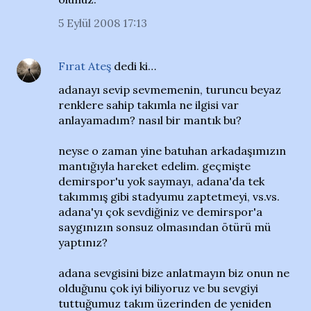
5 Eylül 2008 17:13
Fırat Ateş
dedi ki…
adanayı sevip sevmemenin, turuncu beyaz
renklere sahip takımla ne ilgisi var
anlayamadım? nasıl bir mantık bu?
neyse o zaman yine batuhan arkadaşımızın
mantığıyla hareket edelim. geçmişte
demirspor'u yok saymayı, adana'da tek
takımmış gibi stadyumu zaptetmeyi, vs.vs.
adana'yı çok sevdiğiniz ve demirspor'a
saygınızın sonsuz olmasından ötürü mü
yaptınız?
adana sevgisini bize anlatmayın biz onun ne
olduğunu çok iyi biliyoruz ve bu sevgiyi
tuttuğumuz takım üzerinden de yeniden