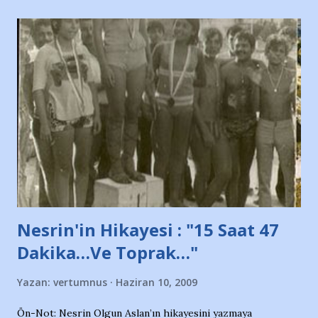
taraftarın toplanarak İstanbul takımlarının Futbol okullarını
ve ürünlerini Bursa şehrinde görmek istemediklerini bir
protesto eylemiyle açıkladıklarını bildiriyordu.. Bu grup
adına açıklama yapan şahsı muhterem(!) ''Açık ve net olarak
söylüyoruz. Bu son uyarımızdır. Bunun yanısıra, bu takımlara
ait tanıtıcı ilanların asılmasına izin veren Bursa Büyükşehir
Belediyesi ile mağazaların bulunduğu alışveriş merkezlerini
de kınıyoruz'' diye de eklemiş .. Blogumuzda okuduğum bu
yazının hemen ardından bu habe...
Nesrin'in Hikayesi : "15 Saat 47
Dakika…Ve Toprak…"
Yazan:
vertumnus
Haziran 10, 2009
Ön-Not: Nesrin Olgun Aslan’ın hikayesini yazmaya