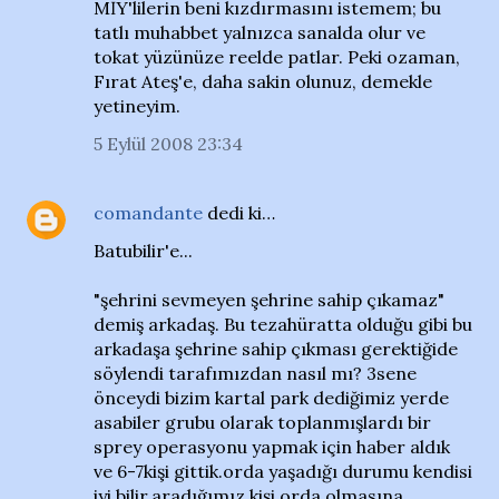
MİY'lilerin beni kızdırmasını istemem; bu
tatlı muhabbet yalnızca sanalda olur ve
tokat yüzünüze reelde patlar. Peki ozaman,
Fırat Ateş'e, daha sakin olunuz, demekle
yetineyim.
5 Eylül 2008 23:34
comandante
dedi ki…
Batubilir'e...
"şehrini sevmeyen şehrine sahip çıkamaz"
demiş arkadaş. Bu tezahüratta olduğu gibi bu
arkadaşa şehrine sahip çıkması gerektiğide
söylendi tarafımızdan nasıl mı? 3sene
önceydi bizim kartal park dediğimiz yerde
asabiler grubu olarak toplanmışlardı bir
sprey operasyonu yapmak için haber aldık
ve 6-7kişi gittik.orda yaşadığı durumu kendisi
iyi bilir,aradığımız kişi orda olmasına