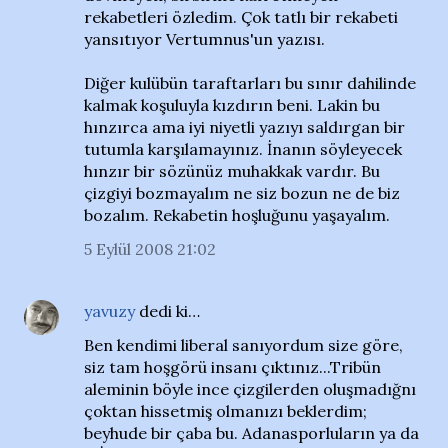
rekabetleri özledim. Çok tatlı bir rekabeti
yansıtıyor Vertumnus'un yazısı.
Diğer kulübün taraftarları bu sınır dahilinde
kalmak koşuluyla kızdırın beni. Lakin bu
hınzırca ama iyi niyetli yazıyı saldırgan bir
tutumla karşılamayınız. İnanın söyleyecek
hınzır bir sözünüz muhakkak vardır. Bu
çizgiyi bozmayalım ne siz bozun ne de biz
bozalım. Rekabetin hoşluğunu yaşayalım.
5 Eylül 2008 21:02
yavuzy
dedi ki…
Ben kendimi liberal sanıyordum size göre,
siz tam hoşgörü insanı çıktınız...Tribün
aleminin böyle ince çizgilerden oluşmadığnı
çoktan hissetmiş olmanızı beklerdim;
beyhude bir çaba bu. Adanasporluların ya da