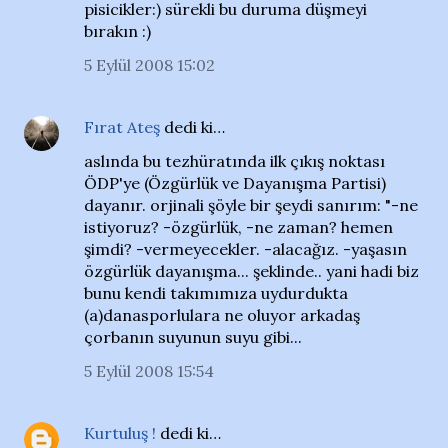
pisicikler:) sürekli bu duruma düşmeyi
bırakın :)
5 Eylül 2008 15:02
Fırat Ateş
dedi ki…
aslında bu tezhüratında ilk çıkış noktası
ÖDP'ye (Özgürlük ve Dayanışma Partisi)
dayanır. orjinali şöyle bir şeydi sanırım: "-ne
istiyoruz? -özgürlük, -ne zaman? hemen
şimdi? -vermeyecekler. -alacağız. -yaşasın
özgürlük dayanışma... şeklinde.. yani hadi biz
bunu kendi takımımıza uydurdukta
(a)danasporlulara ne oluyor arkadaş
çorbanın suyunun suyu gibi...
5 Eylül 2008 15:54
Kurtuluş !
dedi ki…