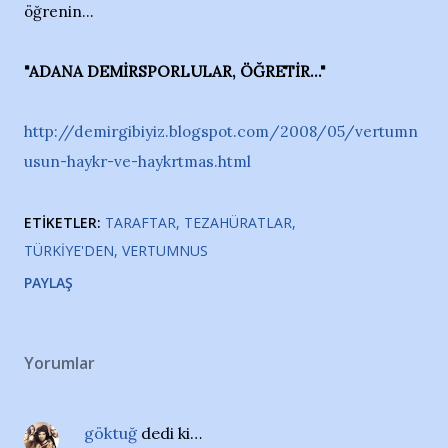
öğrenin...
"ADANA DEMİRSPORLULAR, ÖĞRETİR..."
http://demirgibiyiz.blogspot.com/2008/05/vertumn
usun-haykr-ve-haykrtmas.html
ETIKETLER:
TARAFTAR
TEZAHÜRATLAR
TÜRKIYE'DEN
VERTUMNUS
PAYLAŞ
Yorumlar
göktuğ
dedi ki…