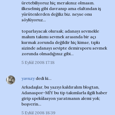
üretebiliyoruz hiç merakınız olmasın.
ilkeselmiş gibi davranıp ama elaltından iş
yürütenlerden değiliz biz. neyse onu
söylüyoruz...
toparlayacak olursak; adanayı sevmekle
malum takımı sevmek arasında bir açı
kurmak zorunda değildir hiç kimse, tıpkı
sizinde adanayı sevipte demirsporu sevmek
zorunda olmadığınız gibi...
5 Eylül 2008 17:18
yavuzy
dedi ki…
Arkadaşlar, bu yazıyı kaldıralım blogtan,
Adanaspor-MİY bu tip takımlarla ilgili haber
girip spekülasyon yaratmanın alemi yok;
boşverin...
5 Eylül 2008 18:39