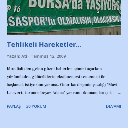
Tehlikeli Hareketler...
Yazan:
Ati
Temmuz 12, 2009
Mondiali den gelen güzel haberler içimizi açarken,
yüzümüzden gülücüklerin eksilmemesi temennisi ile
başlamak istiyorum yazıma.. Onur kardeşimin yazdığı "Mavi
Lacivert, turuncu beyaz Adana" yazısını okumamdan çok kısa
bir süre sonra, bir haber portalında rastladığım bir olayla
PAYLAŞ
30 YORUM
DEVAMI
irkildim.. "Bursasporlu taraftarlar, İstanbul takımlarının
Bursa'da açtığı mağaza ve futbol okullarına tepki gösterdi"
diye başlıyordu yazı , Atatürk stadı önünde yaklaşık 200