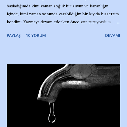
başladığımda kimi zaman soğuk bir suyun ve karanlığın
içinde, kimi zaman sonunda varabildiğim bir kıyıda hissettim
kendimi. Yazmaya devam ederken önce zor tutuyordum
gözyaşlarımı, bir noktadan sonra akmaya başladı hepsi.
PAYLAŞ
10 YORUM
DEVAMI
Yazımı, ağlayarak bitirebildim ancak…Kendisinin web
sitesinden (http://www.nesrinolgun.com) ve dönemin
Hürriyet Londra Temsilcisi Faruk Zapçı’nın anılarından
yararlandım, teşekkürlerimi sunuyorum…Çok uzatmadan,
Nesrin’in Hikayesi’ne başlıyorum… 1964 Adana Yüzme
havuzunun kenarında 7 yaşında kara kuru bir kız çocuğu
duruyor. Havuzun içinde Adana Demirspor Kulübü
yüzücüleri. Erkekler çoğunlukta. Küçük kız etrafına bakıyor.
Sadece 4 kız çocuğu var. Nesrin, Adana Demirspor’un 4
kızından biri oluyor o gün…Giriyor havuza. 1973 – 1975
Adana Nesrin, 16 yaşında. Yüzüyor. 7 yaşında girdiği
havuzdan, kısa mesafede 100’e yakın madalya ve şilt