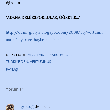
öğrenin...
"ADANA DEMİRSPORLULAR, ÖĞRETİR..."
http://demirgibiyiz.blogspot.com/2008/05/vertumn
usun-haykr-ve-haykrtmas.html
ETIKETLER:
TARAFTAR
TEZAHÜRATLAR
TÜRKIYE'DEN
VERTUMNUS
PAYLAŞ
Yorumlar
göktuğ
dedi ki…