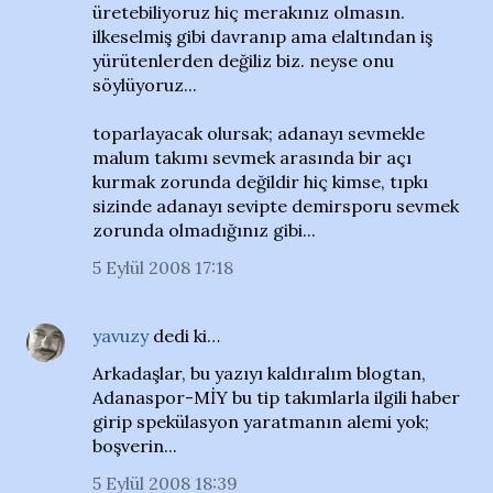
üretebiliyoruz hiç merakınız olmasın.
ilkeselmiş gibi davranıp ama elaltından iş
yürütenlerden değiliz biz. neyse onu
söylüyoruz...
toparlayacak olursak; adanayı sevmekle
malum takımı sevmek arasında bir açı
kurmak zorunda değildir hiç kimse, tıpkı
sizinde adanayı sevipte demirsporu sevmek
zorunda olmadığınız gibi...
5 Eylül 2008 17:18
yavuzy
dedi ki…
Arkadaşlar, bu yazıyı kaldıralım blogtan,
Adanaspor-MİY bu tip takımlarla ilgili haber
girip spekülasyon yaratmanın alemi yok;
boşverin...
5 Eylül 2008 18:39