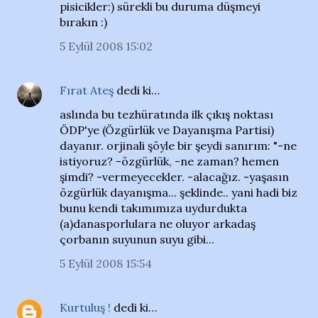
pisicikler:) sürekli bu duruma düşmeyi
bırakın :)
5 Eylül 2008 15:02
Fırat Ateş
dedi ki…
aslında bu tezhüratında ilk çıkış noktası
ÖDP'ye (Özgürlük ve Dayanışma Partisi)
dayanır. orjinali şöyle bir şeydi sanırım: "-ne
istiyoruz? -özgürlük, -ne zaman? hemen
şimdi? -vermeyecekler. -alacağız. -yaşasın
özgürlük dayanışma... şeklinde.. yani hadi biz
bunu kendi takımımıza uydurdukta
(a)danasporlulara ne oluyor arkadaş
çorbanın suyunun suyu gibi...
5 Eylül 2008 15:54
Kurtuluş !
dedi ki…