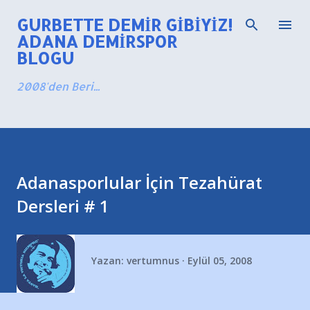
Ana içeriğe atla
GURBETTE DEMIR GIBIYIZ!
ADANA DEMIRSPOR
BLOGU
2008'den Beri...
Adanasporlular İçin Tezahürat
Dersleri # 1
Yazan:
vertumnus
Eylül 05, 2008