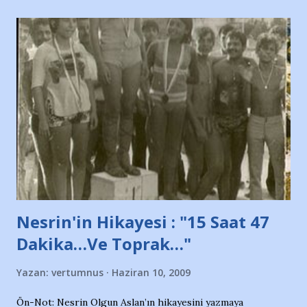
taraftarın toplanarak İstanbul takımlarının Futbol okullarını
ve ürünlerini Bursa şehrinde görmek istemediklerini bir
protesto eylemiyle açıkladıklarını bildiriyordu.. Bu grup
adına açıklama yapan şahsı muhterem(!) ''Açık ve net olarak
söylüyoruz. Bu son uyarımızdır. Bunun yanısıra, bu takımlara
ait tanıtıcı ilanların asılmasına izin veren Bursa Büyükşehir
Belediyesi ile mağazaların bulunduğu alışveriş merkezlerini
de kınıyoruz'' diye de eklemiş .. Blogumuzda okuduğum bu
yazının hemen ardından bu habe...
Nesrin'in Hikayesi : "15 Saat 47
Dakika…Ve Toprak…"
Yazan:
vertumnus
Haziran 10, 2009
Ön-Not: Nesrin Olgun Aslan’ın hikayesini yazmaya