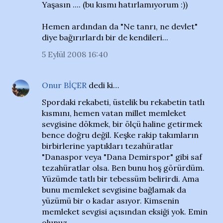
Yaşasın .... (bu kısmı hatırlamıyorum :))
Hemen ardından da "Ne tanrı, ne devlet"
diye bağırırlardı bir de kendileri...
5 Eylül 2008 16:40
Onur BİÇER
dedi ki…
Spordaki rekabeti, üstelik bu rekabetin tatlı
kısmını, hemen vatan millet memleket
sevgisine dökmek, bir ölçü haline getirmek
bence doğru değil. Keşke rakip takımların
birbirlerine yaptıkları tezahüratlar
"Danaspor veya "Dana Demirspor" gibi saf
tezahüratlar olsa. Ben bunu hoş görürdüm.
Yüzümde tatlı bir tebessüm belirirdi. Ama
bunu memleket sevgisine bağlamak da
yüzümü bir o kadar asıyor. Kimsenin
memleket sevgisi açısından eksiği yok. Emin
olunuz.