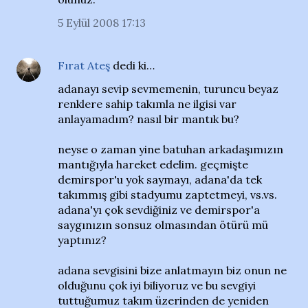
5 Eylül 2008 17:13
Fırat Ateş
dedi ki…
adanayı sevip sevmemenin, turuncu beyaz
renklere sahip takımla ne ilgisi var
anlayamadım? nasıl bir mantık bu?
neyse o zaman yine batuhan arkadaşımızın
mantığıyla hareket edelim. geçmişte
demirspor'u yok saymayı, adana'da tek
takımmış gibi stadyumu zaptetmeyi, vs.vs.
adana'yı çok sevdiğiniz ve demirspor'a
saygınızın sonsuz olmasından ötürü mü
yaptınız?
adana sevgisini bize anlatmayın biz onun ne
olduğunu çok iyi biliyoruz ve bu sevgiyi
tuttuğumuz takım üzerinden de yeniden