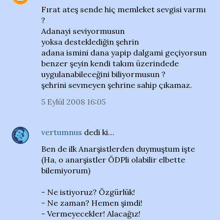
Fırat ateş sende hiç memleket sevgisi varmı
?
Adanayi seviyormusun
yoksa desteklediğin şehrin
adana ismini dana yapip dalgami geçiyorsun
benzer şeyin kendi takım üzerindede
uygulanabileceğini biliyormusun ?
şehrini sevmeyen şehrine sahip çıkamaz.
5 Eylül 2008 16:05
vertumnus
dedi ki…
Ben de ilk Anarşistlerden duymuştum işte
(Ha, o anarşistler ÖDPli olabilir elbette
bilemiyorum)
- Ne istiyoruz? Özgürlük!
- Ne zaman? Hemen şimdi!
- Vermeyecekler! Alacağız!