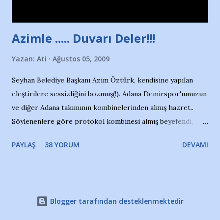
çıkartıyor. Kışları masa tenisi oynuyor, Türkiye 2.liği,
Türkiye 3.lüğü var. 17 yaşında mar...
Azimle ..... Duvarı Deler!!!
Yazan:
Ati
Ağustos 05, 2009
Seyhan Belediye Başkanı Azim Öztürk, kendisine yapılan
eleştirilere sessizliğini bozmuş(!). Adana Demirspor'umuzun
ve diğer Adana takımının kombinelerinden almış hazret..
Söylenenlere göre protokol kombinesi almış beyefendi,
100.000 TL kaynak olmuş takım başına. Bir de fotoğrafı var
PAYLAŞ
38 YORUM
DEVAMI
ki kombineyi Bekir Başkan'dan alırken; dillere destan..
Yardım gecesinde yayını kesen, gidip Kayseri'den kombine
alıp, seçildiği memlekete zerre faydası dokunmayan bir
şahsın fotoğrafını burada paylaşmak içimden gelmedi.
Blogger tarafından desteklenmektedir
Takımıma maddi gelir oldu diye seviniyorum, fakat bu
paranın Azim Bey'in cebinden çıkacağını da zannetmiyorum.