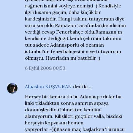
rağmen ismini söyleyememişti ;) Kendisiyle
ilgili kısama geçim, daha küçük bir
kardeşimizdir. Hangi takımı tutuyorsun diye
soru soruldu Ramazan tarafından,kendisinin
verdiği cevap Fenerbahçe oldu.Ramazan'ın
kendisine dediği git kendi şehrinin takımını
tut sadece Adanasporlu ol ozaman
istanbul'un fenerbahçesini niye tutuyorsun
olmuştu. Hatırladın mı batubilir ;)
6 Eylül 2008 00:50
Alpaslan KUŞVURAN
dedi ki…
Herşey bir kenara da bu Adanasporlular bu
linki tıkladıktan sonra sanırım sıpaya
dönmüşlerdir. Gülmekten kendimi
alamıyorum. Kilislileri geçtiler valla, bizdeki
herşeyin kopyasını hemen
yapıyorlar:-)))Bazen maç başlarken Turuncu