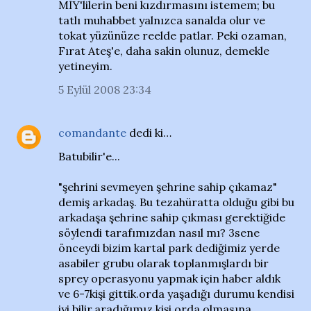
MİY'lilerin beni kızdırmasını istemem; bu
tatlı muhabbet yalnızca sanalda olur ve
tokat yüzünüze reelde patlar. Peki ozaman,
Fırat Ateş'e, daha sakin olunuz, demekle
yetineyim.
5 Eylül 2008 23:34
comandante
dedi ki…
Batubilir'e...
"şehrini sevmeyen şehrine sahip çıkamaz"
demiş arkadaş. Bu tezahüratta olduğu gibi bu
arkadaşa şehrine sahip çıkması gerektiğide
söylendi tarafımızdan nasıl mı? 3sene
önceydi bizim kartal park dediğimiz yerde
asabiler grubu olarak toplanmışlardı bir
sprey operasyonu yapmak için haber aldık
ve 6-7kişi gittik.orda yaşadığı durumu kendisi
iyi bilir,aradığımız kişi orda olmasına