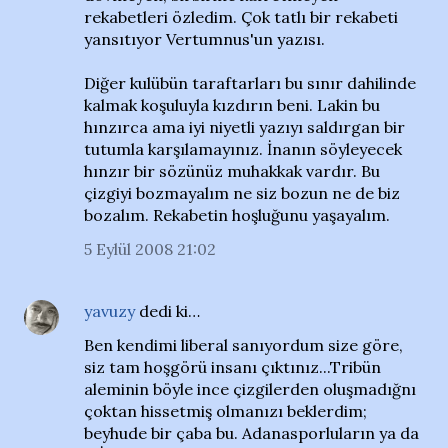
rekabetleri özledim. Çok tatlı bir rekabeti
yansıtıyor Vertumnus'un yazısı.
Diğer kulübün taraftarları bu sınır dahilinde
kalmak koşuluyla kızdırın beni. Lakin bu
hınzırca ama iyi niyetli yazıyı saldırgan bir
tutumla karşılamayınız. İnanın söyleyecek
hınzır bir sözünüz muhakkak vardır. Bu
çizgiyi bozmayalım ne siz bozun ne de biz
bozalım. Rekabetin hoşluğunu yaşayalım.
5 Eylül 2008 21:02
yavuzy
dedi ki…
Ben kendimi liberal sanıyordum size göre,
siz tam hoşgörü insanı çıktınız...Tribün
aleminin böyle ince çizgilerden oluşmadığnı
çoktan hissetmiş olmanızı beklerdim;
beyhude bir çaba bu. Adanasporluların ya da