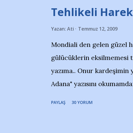
Tehlikeli Hareke
Yazan:
Ati
Temmuz 12, 2009
Mondiali den gelen güzel 
gülücüklerin eksilmemesi 
yazıma.. Onur kardeşimin y
Adana" yazısını okumamdan 
portalında rastladığım bir 
PAYLAŞ
30 YORUM
taraftarlar, İstanbul takım
futbol okullarına tepki gös