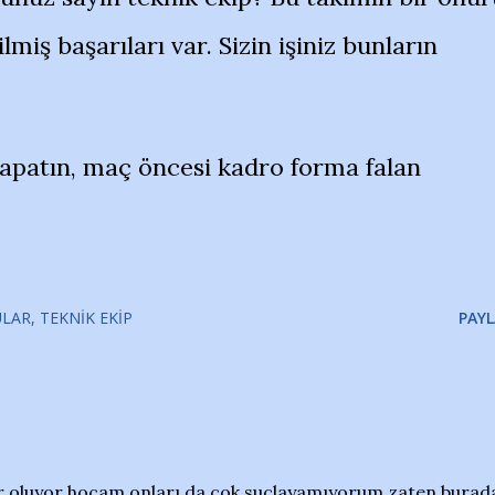
lmiş başarıları var. Sizin işiniz bunların
apatın, maç öncesi kadro forma falan
ULAR
TEKNIK EKIP
PAYL
dar oluyor hocam onları da çok suçlayamıyorum zaten burad