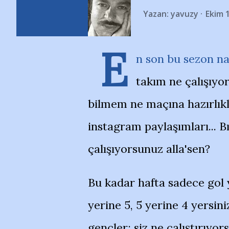
Yazan:
yavuzy
Ekim 
E
n son bu sezon na
takım ne çalışıyor
bilmem ne maçına hazırlıkl
instagram paylaşımları... Bı
çalışıyorsunuz alla'sen?
Bu kadar hafta sadece gol 
yerine 5, 5 yerine 4 yersiniz
gençler; siz ne çalıştırıyo