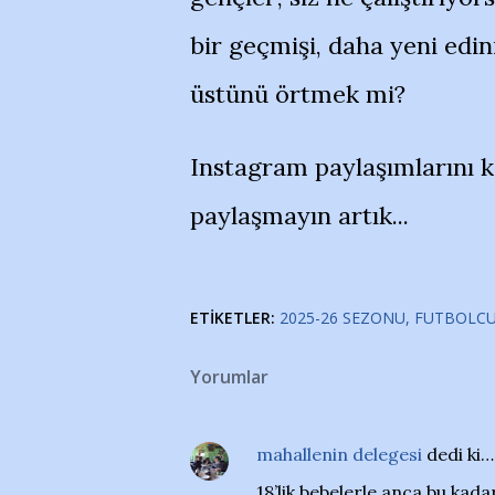
bir geçmişi, daha yeni edini
üstünü örtmek mi?
Instagram paylaşımlarını k
paylaşmayın artık...
ETIKETLER:
2025-26 SEZONU
FUTBOLC
Yorumlar
mahallenin delegesi
dedi ki…
18’lik bebelerle anca bu ka