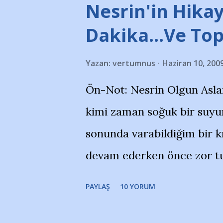
stadı önünde yaklaşık 200 
Nesrin'in Hikay
takımlarının Futbol okullar
Dakika…Ve To
görmek istemediklerini bir 
Yazan:
vertumnus
Haziran 10, 200
bildiriyordu.. Bu grup adı
Ön-Not: Nesrin Olgun Asla
''Açık ve net olarak söylü
kimi zaman soğuk bir suyun
yanısıra, bu takımlara ait t
sonunda varabildiğim bir k
Bursa Büyükşehir Belediyes
devam ederken önce zor tu
merkezlerini de kınıyoruz'
noktadan sonra akmaya baş
okuduğum bu yazının heme
PAYLAŞ
10 YORUM
bitirebildim ancak…Kendis
(http://www.nesrinolgun.