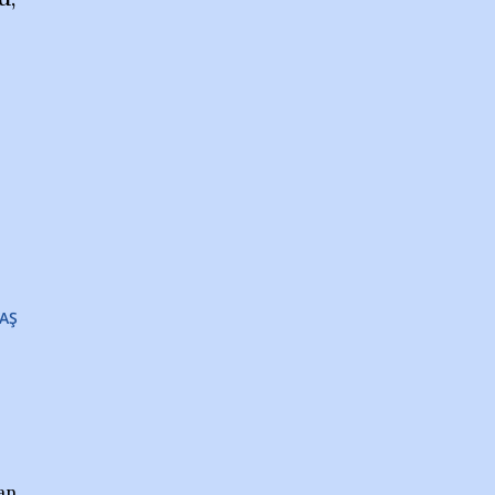
AŞ
an