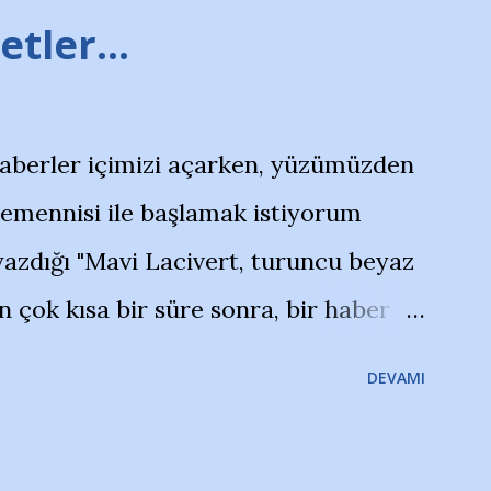
tler...
haberler içimizi açarken, yüzümüzden
temennisi ile başlamak istiyorum
azdığı "Mavi Lacivert, turuncu beyaz
çok kısa bir süre sonra, bir haber
olayla irkildim.. "Bursasporlu
DEVAMI
larının Bursa'da açtığı mağaza ve
terdi" diye başlıyordu yazı , Atatürk