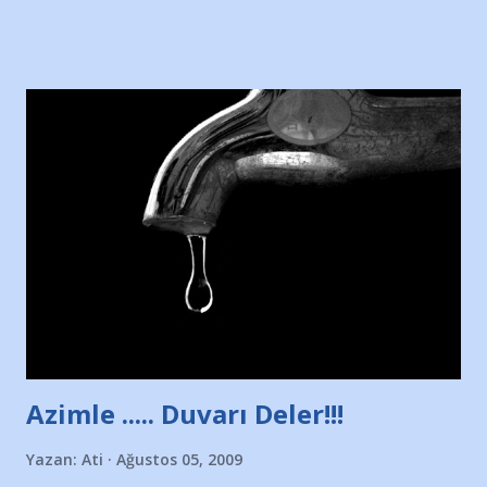
sitesinden (http://www.nesrinolgun.com) ve dönemin
Hürriyet Londra Temsilcisi Faruk Zapçı’nın anılarından
yararlandım, teşekkürlerimi sunuyorum…Çok uzatmadan,
Nesrin’in Hikayesi’ne başlıyorum… 1964 Adana Yüzme
havuzunun kenarında 7 yaşında kara kuru bir kız çocuğu
duruyor. Havuzun içinde Adana Demirspor Kulübü
yüzücüleri. Erkekler çoğunlukta. Küçük kız etrafına bakıyor.
Sadece 4 kız çocuğu var. Nesrin, Adana Demirspor’un 4
kızından biri oluyor o gün…Giriyor havuza. 1973 – 1975
Adana Nesrin, 16 yaşında. Yüzüyor. 7 yaşında girdiği
havuzdan, kısa mesafede 100’e yakın madalya ve şilt
çıkartıyor. Kışları masa tenisi oynuyor, Türkiye 2.liği,
Türkiye 3.lüğü var. 17 yaşında mar...
Azimle ..... Duvarı Deler!!!
Yazan:
Ati
Ağustos 05, 2009