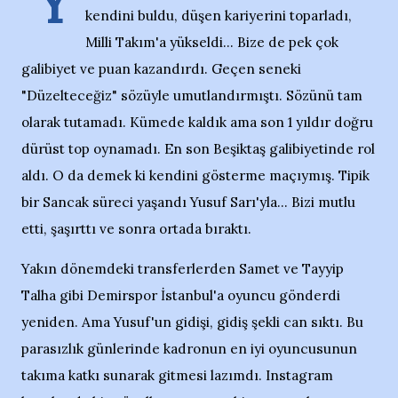
Y
kendini buldu, düşen kariyerini toparladı,
Milli Takım'a yükseldi... Bize de pek çok
galibiyet ve puan kazandırdı. Geçen seneki
"Düzelteceğiz" sözüyle umutlandırmıştı. Sözünü tam
olarak tutamadı. Kümede kaldık ama son 1 yıldır doğru
dürüst top oynamadı. En son Beşiktaş galibiyetinde rol
aldı. O da demek ki kendini gösterme maçıymış. Tipik
bir Sancak süreci yaşandı Yusuf Sarı'yla... Bizi mutlu
etti, şaşırttı ve sonra ortada bıraktı.
Yakın dönemdeki transferlerden Samet ve Tayyip
Talha gibi Demirspor İstanbul'a oyuncu gönderdi
yeniden. Ama Yusuf'un gidişi, gidiş şekli can sıktı. Bu
parasızlık günlerinde kadronun en iyi oyuncusunun
takıma katkı sunarak gitmesi lazımdı. Instagram