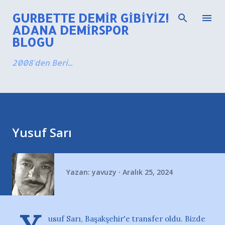
Ana içeriğe atla
GURBETTE DEMIR GIBIYIZ!
ADANA DEMIRSPOR
BLOGU
2008'den Beri...
Yusuf Sarı
Yazan:
yavuzy
Aralık 25, 2024
usuf Sarı, Başakşehir'e transfer oldu. Bizde