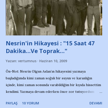
ait tanıtıcı ilanların asılmasına izin veren Bursa Büyükşehir
Belediyesi ile mağazaların bulunduğu alışveriş merkezlerini
de kınıyoruz'' diye de eklemiş .. Blogumuzda okuduğum bu
yazının hemen ardından bu habe...
Nesrin'in Hikayesi : "15 Saat 47
Dakika…Ve Toprak…"
Yazan:
vertumnus
Haziran 10, 2009
Ön-Not: Nesrin Olgun Aslan’ın hikayesini yazmaya
başladığımda kimi zaman soğuk bir suyun ve karanlığın
içinde, kimi zaman sonunda varabildiğim bir kıyıda hissettim
kendimi. Yazmaya devam ederken önce zor tutuyordum
gözyaşlarımı, bir noktadan sonra akmaya başladı hepsi.
PAYLAŞ
10 YORUM
DEVAMI
Yazımı, ağlayarak bitirebildim ancak…Kendisinin web