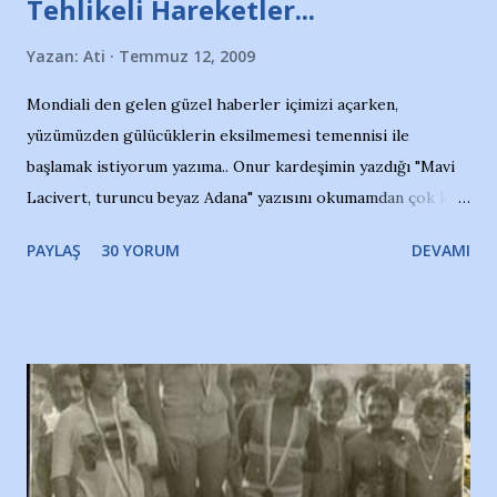
Tehlikeli Hareketler...
Yazan:
Ati
Temmuz 12, 2009
Mondiali den gelen güzel haberler içimizi açarken,
yüzümüzden gülücüklerin eksilmemesi temennisi ile
başlamak istiyorum yazıma.. Onur kardeşimin yazdığı "Mavi
Lacivert, turuncu beyaz Adana" yazısını okumamdan çok kısa
bir süre sonra, bir haber portalında rastladığım bir olayla
PAYLAŞ
30 YORUM
DEVAMI
irkildim.. "Bursasporlu taraftarlar, İstanbul takımlarının
Bursa'da açtığı mağaza ve futbol okullarına tepki gösterdi"
diye başlıyordu yazı , Atatürk stadı önünde yaklaşık 200
taraftarın toplanarak İstanbul takımlarının Futbol okullarını
ve ürünlerini Bursa şehrinde görmek istemediklerini bir
protesto eylemiyle açıkladıklarını bildiriyordu.. Bu grup
adına açıklama yapan şahsı muhterem(!) ''Açık ve net olarak
söylüyoruz. Bu son uyarımızdır. Bunun yanısıra, bu takımlara