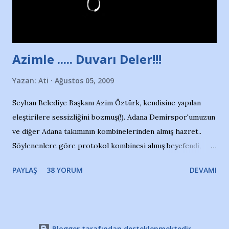
Adana Nesrin, 16 yaşında. Yüzüyor. 7 yaşında girdiği
havuzdan, kısa mesafede 100’e yakın madalya ve şilt
çıkartıyor. Kışları masa tenisi oynuyor, Türkiye 2.liği,
Türkiye 3.lüğü var. 17 yaşında mar...
Azimle ..... Duvarı Deler!!!
Yazan:
Ati
Ağustos 05, 2009
Seyhan Belediye Başkanı Azim Öztürk, kendisine yapılan
eleştirilere sessizliğini bozmuş(!). Adana Demirspor'umuzun
ve diğer Adana takımının kombinelerinden almış hazret..
Söylenenlere göre protokol kombinesi almış beyefendi,
100.000 TL kaynak olmuş takım başına. Bir de fotoğrafı var
PAYLAŞ
38 YORUM
DEVAMI
ki kombineyi Bekir Başkan'dan alırken; dillere destan..
Yardım gecesinde yayını kesen, gidip Kayseri'den kombine
alıp, seçildiği memlekete zerre faydası dokunmayan bir
şahsın fotoğrafını burada paylaşmak içimden gelmedi.
Blogger tarafından desteklenmektedir