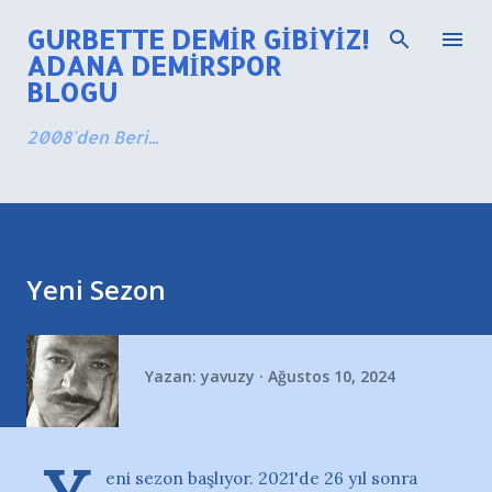
Ana içeriğe atla
GURBETTE DEMIR GIBIYIZ!
ADANA DEMIRSPOR
BLOGU
2008'den Beri...
Yeni Sezon
Yazan:
yavuzy
Ağustos 10, 2024
eni sezon başlıyor. 2021'de 26 yıl sonra