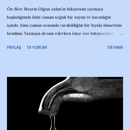
Ön-Not: Nesrin Olgun Aslan’ın hikayesini yazmaya
başladığımda kimi zaman soğuk bir suyun ve karanlığın
içinde, kimi zaman sonunda varabildiğim bir kıyıda hissettim
kendimi. Yazmaya devam ederken önce zor tutuyordum
gözyaşlarımı, bir noktadan sonra akmaya başladı hepsi.
PAYLAŞ
10 YORUM
DEVAMI
Yazımı, ağlayarak bitirebildim ancak…Kendisinin web
sitesinden (http://www.nesrinolgun.com) ve dönemin
Hürriyet Londra Temsilcisi Faruk Zapçı’nın anılarından
yararlandım, teşekkürlerimi sunuyorum…Çok uzatmadan,
Nesrin’in Hikayesi’ne başlıyorum… 1964 Adana Yüzme
havuzunun kenarında 7 yaşında kara kuru bir kız çocuğu
duruyor. Havuzun içinde Adana Demirspor Kulübü
yüzücüleri. Erkekler çoğunlukta. Küçük kız etrafına bakıyor.
Sadece 4 kız çocuğu var. Nesrin, Adana Demirspor’un 4
kızından biri oluyor o gün…Giriyor havuza. 1973 – 1975