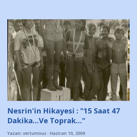
diye başlıyordu yazı , Atatürk stadı önünde yaklaşık 200
taraftarın toplanarak İstanbul takımlarının Futbol okullarını
ve ürünlerini Bursa şehrinde görmek istemediklerini bir
protesto eylemiyle açıkladıklarını bildiriyordu.. Bu grup
adına açıklama yapan şahsı muhterem(!) ''Açık ve net olarak
söylüyoruz. Bu son uyarımızdır. Bunun yanısıra, bu takımlara
ait tanıtıcı ilanların asılmasına izin veren Bursa Büyükşehir
Belediyesi ile mağazaların bulunduğu alışveriş merkezlerini
de kınıyoruz'' diye de eklemiş .. Blogumuzda okuduğum bu
yazının hemen ardından bu habe...
Nesrin'in Hikayesi : "15 Saat 47
Dakika…Ve Toprak…"
Yazan:
vertumnus
Haziran 10, 2009