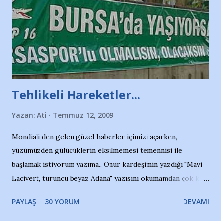
Tehlikeli Hareketler...
Yazan:
Ati
Temmuz 12, 2009
Mondiali den gelen güzel haberler içimizi açarken,
yüzümüzden gülücüklerin eksilmemesi temennisi ile
başlamak istiyorum yazıma.. Onur kardeşimin yazdığı "Mavi
Lacivert, turuncu beyaz Adana" yazısını okumamdan çok kısa
bir süre sonra, bir haber portalında rastladığım bir olayla
PAYLAŞ
30 YORUM
DEVAMI
irkildim.. "Bursasporlu taraftarlar, İstanbul takımlarının
Bursa'da açtığı mağaza ve futbol okullarına tepki gösterdi"