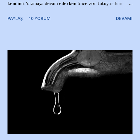
kendimi. Yazmaya devam ederken önce zor tutuyordum
gözyaşlarımı, bir noktadan sonra akmaya başladı hepsi.
PAYLAŞ
10 YORUM
DEVAMI
Yazımı, ağlayarak bitirebildim ancak…Kendisinin web
sitesinden (http://www.nesrinolgun.com) ve dönemin
Hürriyet Londra Temsilcisi Faruk Zapçı’nın anılarından
yararlandım, teşekkürlerimi sunuyorum…Çok uzatmadan,
Nesrin’in Hikayesi’ne başlıyorum… 1964 Adana Yüzme
havuzunun kenarında 7 yaşında kara kuru bir kız çocuğu
duruyor. Havuzun içinde Adana Demirspor Kulübü
yüzücüleri. Erkekler çoğunlukta. Küçük kız etrafına bakıyor.
Sadece 4 kız çocuğu var. Nesrin, Adana Demirspor’un 4
kızından biri oluyor o gün…Giriyor havuza. 1973 – 1975
Adana Nesrin, 16 yaşında. Yüzüyor. 7 yaşında girdiği
havuzdan, kısa mesafede 100’e yakın madalya ve şilt
çıkartıyor. Kışları masa tenisi oynuyor, Türkiye 2.liği,
Türkiye 3.lüğü var. 17 yaşında mar...