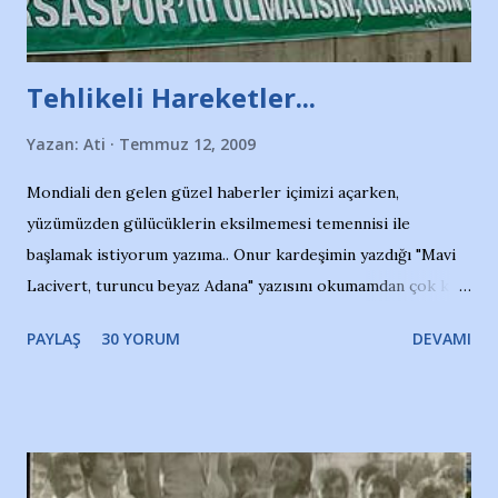
Tehlikeli Hareketler...
Yazan:
Ati
Temmuz 12, 2009
Mondiali den gelen güzel haberler içimizi açarken,
yüzümüzden gülücüklerin eksilmemesi temennisi ile
başlamak istiyorum yazıma.. Onur kardeşimin yazdığı "Mavi
Lacivert, turuncu beyaz Adana" yazısını okumamdan çok kısa
bir süre sonra, bir haber portalında rastladığım bir olayla
PAYLAŞ
30 YORUM
DEVAMI
irkildim.. "Bursasporlu taraftarlar, İstanbul takımlarının
Bursa'da açtığı mağaza ve futbol okullarına tepki gösterdi"
diye başlıyordu yazı , Atatürk stadı önünde yaklaşık 200
taraftarın toplanarak İstanbul takımlarının Futbol okullarını
ve ürünlerini Bursa şehrinde görmek istemediklerini bir