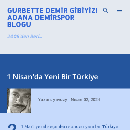
Ana içeriğe atla
GURBETTE DEMIR GIBIYIZ!
ADANA DEMIRSPOR
BLOGU
2008'den Beri...
1 Nisan'da Yeni Bir Türkiye
Yazan:
yavuzy
Nisan 02, 2024
1 Mart yerel seçimleri sonucu yeni bir Türkiye