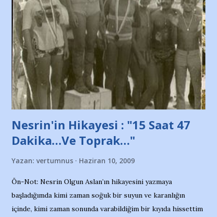
protesto eylemiyle açıkladıklarını bildiriyordu.. Bu grup
adına açıklama yapan şahsı muhterem(!) ''Açık ve net olarak
söylüyoruz. Bu son uyarımızdır. Bunun yanısıra, bu takımlara
ait tanıtıcı ilanların asılmasına izin veren Bursa Büyükşehir
Belediyesi ile mağazaların bulunduğu alışveriş merkezlerini
de kınıyoruz'' diye de eklemiş .. Blogumuzda okuduğum bu
yazının hemen ardından bu habe...
Nesrin'in Hikayesi : "15 Saat 47
Dakika…Ve Toprak…"
Yazan:
vertumnus
Haziran 10, 2009
Ön-Not: Nesrin Olgun Aslan’ın hikayesini yazmaya
başladığımda kimi zaman soğuk bir suyun ve karanlığın
içinde, kimi zaman sonunda varabildiğim bir kıyıda hissettim