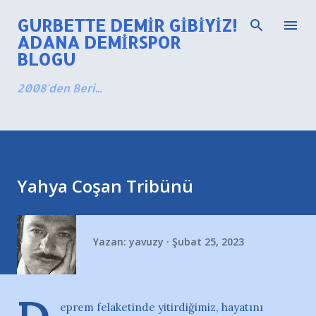
Ana içeriğe atla
GURBETTE DEMIR GIBIYIZ!
ADANA DEMIRSPOR
BLOGU
2008'den Beri...
Yahya Coşan Tribünü
Yazan:
yavuzy
Şubat 25, 2023
eprem felaketinde yitirdiğimiz, hayatını