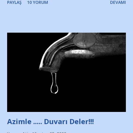
PAYLAŞ
10 YORUM
DEVAMI
Yazımı, ağlayarak bitirebildim ancak…Kendisinin web
sitesinden (http://www.nesrinolgun.com) ve dönemin
Hürriyet Londra Temsilcisi Faruk Zapçı’nın anılarından
yararlandım, teşekkürlerimi sunuyorum…Çok uzatmadan,
Nesrin’in Hikayesi’ne başlıyorum… 1964 Adana Yüzme
havuzunun kenarında 7 yaşında kara kuru bir kız çocuğu
duruyor. Havuzun içinde Adana Demirspor Kulübü
yüzücüleri. Erkekler çoğunlukta. Küçük kız etrafına bakıyor.
Sadece 4 kız çocuğu var. Nesrin, Adana Demirspor’un 4
kızından biri oluyor o gün…Giriyor havuza. 1973 – 1975
Adana Nesrin, 16 yaşında. Yüzüyor. 7 yaşında girdiği
havuzdan, kısa mesafede 100’e yakın madalya ve şilt
çıkartıyor. Kışları masa tenisi oynuyor, Türkiye 2.liği,
Türkiye 3.lüğü var. 17 yaşında mar...
Azimle ..... Duvarı Deler!!!