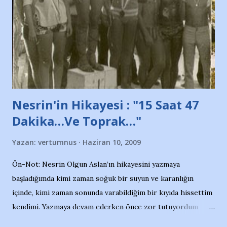
söylüyoruz. Bu son uyarımızdır. Bunun yanısıra, bu takımlara
ait tanıtıcı ilanların asılmasına izin veren Bursa Büyükşehir
Belediyesi ile mağazaların bulunduğu alışveriş merkezlerini
de kınıyoruz'' diye de eklemiş .. Blogumuzda okuduğum bu
yazının hemen ardından bu habe...
Nesrin'in Hikayesi : "15 Saat 47
Dakika…Ve Toprak…"
Yazan:
vertumnus
Haziran 10, 2009
Ön-Not: Nesrin Olgun Aslan’ın hikayesini yazmaya
başladığımda kimi zaman soğuk bir suyun ve karanlığın
içinde, kimi zaman sonunda varabildiğim bir kıyıda hissettim
kendimi. Yazmaya devam ederken önce zor tutuyordum
gözyaşlarımı, bir noktadan sonra akmaya başladı hepsi.