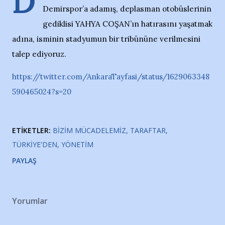
D
Demirspor’a adamış, deplasman otobüslerinin
gediklisi YAHYA COŞAN’ın hatırasını yaşatmak
adına, isminin stadyumun bir tribününe verilmesini
talep ediyoruz.
https://twitter.com/AnkaraTayfasi/status/1629063348
590465024?s=20
ETIKETLER:
BIZIM MÜCADELEMIZ
TARAFTAR
TÜRKIYE'DEN
YÖNETIM
PAYLAŞ
Yorumlar