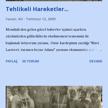
Tehlikeli Hareketler...
Yazan:
Ati
Temmuz 12, 2009
Mondiali den gelen güzel haberler içimizi açarken,
yüzümüzden gülücüklerin eksilmemesi temennisi ile
başlamak istiyorum yazıma.. Onur kardeşimin yazdığı "Mavi
Lacivert, turuncu beyaz Adana" yazısını okumamdan çok kısa
bir süre sonra, bir haber portalında rastladığım bir olayla
PAYLAŞ
30 YORUM
DEVAMI
irkildim.. "Bursasporlu taraftarlar, İstanbul takımlarının
Bursa'da açtığı mağaza ve futbol okullarına tepki gösterdi"
diye başlıyordu yazı , Atatürk stadı önünde yaklaşık 200
taraftarın toplanarak İstanbul takımlarının Futbol okullarını
ve ürünlerini Bursa şehrinde görmek istemediklerini bir
protesto eylemiyle açıkladıklarını bildiriyordu.. Bu grup
adına açıklama yapan şahsı muhterem(!) ''Açık ve net olarak