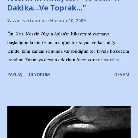
Dakika…Ve Toprak…"
Yazan:
vertumnus
Haziran 10, 2009
Ön-Not: Nesrin Olgun Aslan’ın hikayesini yazmaya
başladığımda kimi zaman soğuk bir suyun ve karanlığın
içinde, kimi zaman sonunda varabildiğim bir kıyıda hissettim
kendimi. Yazmaya devam ederken önce zor tutuyordum
gözyaşlarımı, bir noktadan sonra akmaya başladı hepsi.
PAYLAŞ
10 YORUM
DEVAMI
Yazımı, ağlayarak bitirebildim ancak…Kendisinin web
sitesinden (http://www.nesrinolgun.com) ve dönemin
Hürriyet Londra Temsilcisi Faruk Zapçı’nın anılarından
yararlandım, teşekkürlerimi sunuyorum…Çok uzatmadan,
Nesrin’in Hikayesi’ne başlıyorum… 1964 Adana Yüzme
havuzunun kenarında 7 yaşında kara kuru bir kız çocuğu
duruyor. Havuzun içinde Adana Demirspor Kulübü
yüzücüleri. Erkekler çoğunlukta. Küçük kız etrafına bakıyor.