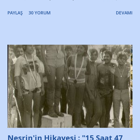
bir süre sonra, bir haber portalında rastladığım bir olayla
PAYLAŞ
30 YORUM
DEVAMI
irkildim.. "Bursasporlu taraftarlar, İstanbul takımlarının
Bursa'da açtığı mağaza ve futbol okullarına tepki gösterdi"
diye başlıyordu yazı , Atatürk stadı önünde yaklaşık 200
taraftarın toplanarak İstanbul takımlarının Futbol okullarını
ve ürünlerini Bursa şehrinde görmek istemediklerini bir
protesto eylemiyle açıkladıklarını bildiriyordu.. Bu grup
adına açıklama yapan şahsı muhterem(!) ''Açık ve net olarak
söylüyoruz. Bu son uyarımızdır. Bunun yanısıra, bu takımlara
ait tanıtıcı ilanların asılmasına izin veren Bursa Büyükşehir
Belediyesi ile mağazaların bulunduğu alışveriş merkezlerini
de kınıyoruz'' diye de eklemiş .. Blogumuzda okuduğum bu
yazının hemen ardından bu habe...
Nesrin'in Hikayesi : "15 Saat 47