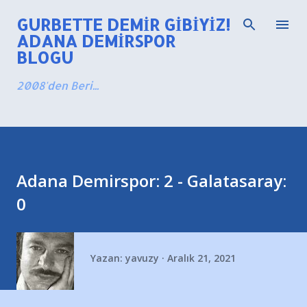
Ana içeriğe atla
GURBETTE DEMIR GIBIYIZ!
ADANA DEMIRSPOR
BLOGU
2008'den Beri...
Adana Demirspor: 2 - Galatasaray:
0
Yazan:
yavuzy
Aralık 21, 2021