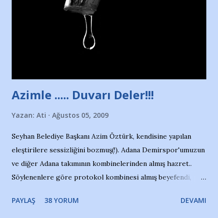
Sadece 4 kız çocuğu var. Nesrin, Adana Demirspor’un 4
kızından biri oluyor o gün…Giriyor havuza. 1973 – 1975
Adana Nesrin, 16 yaşında. Yüzüyor. 7 yaşında girdiği
havuzdan, kısa mesafede 100’e yakın madalya ve şilt
çıkartıyor. Kışları masa tenisi oynuyor, Türkiye 2.liği,
Türkiye 3.lüğü var. 17 yaşında mar...
Azimle ..... Duvarı Deler!!!
Yazan:
Ati
Ağustos 05, 2009
Seyhan Belediye Başkanı Azim Öztürk, kendisine yapılan
eleştirilere sessizliğini bozmuş(!). Adana Demirspor'umuzun
ve diğer Adana takımının kombinelerinden almış hazret..
Söylenenlere göre protokol kombinesi almış beyefendi,
100.000 TL kaynak olmuş takım başına. Bir de fotoğrafı var
PAYLAŞ
38 YORUM
DEVAMI
ki kombineyi Bekir Başkan'dan alırken; dillere destan..
Yardım gecesinde yayını kesen, gidip Kayseri'den kombine