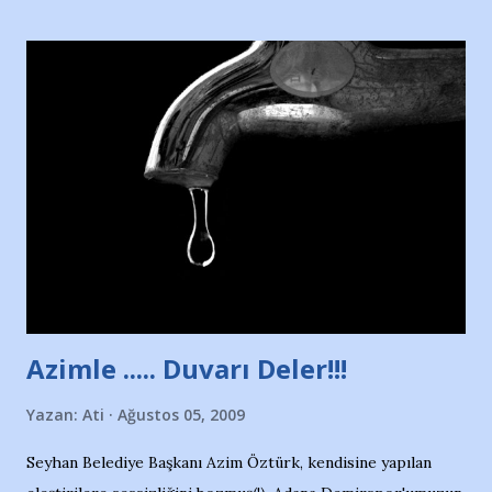
yararlandım, teşekkürlerimi sunuyorum…Çok uzatmadan,
Nesrin’in Hikayesi’ne başlıyorum… 1964 Adana Yüzme
havuzunun kenarında 7 yaşında kara kuru bir kız çocuğu
duruyor. Havuzun içinde Adana Demirspor Kulübü
yüzücüleri. Erkekler çoğunlukta. Küçük kız etrafına bakıyor.
Sadece 4 kız çocuğu var. Nesrin, Adana Demirspor’un 4
kızından biri oluyor o gün…Giriyor havuza. 1973 – 1975
Adana Nesrin, 16 yaşında. Yüzüyor. 7 yaşında girdiği
havuzdan, kısa mesafede 100’e yakın madalya ve şilt
çıkartıyor. Kışları masa tenisi oynuyor, Türkiye 2.liği,
Türkiye 3.lüğü var. 17 yaşında mar...
Azimle ..... Duvarı Deler!!!
Yazan:
Ati
Ağustos 05, 2009
Seyhan Belediye Başkanı Azim Öztürk, kendisine yapılan