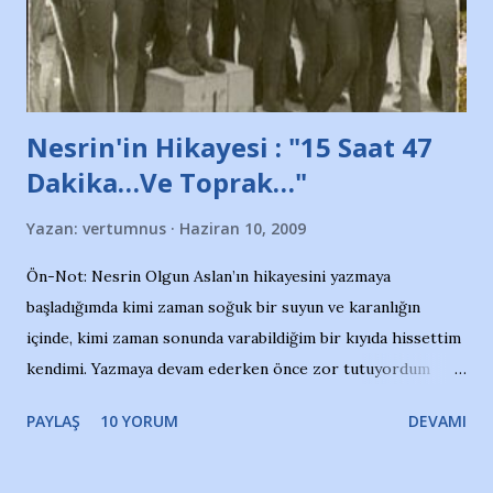
de kınıyoruz'' diye de eklemiş .. Blogumuzda okuduğum bu
yazının hemen ardından bu habe...
Nesrin'in Hikayesi : "15 Saat 47
Dakika…Ve Toprak…"
Yazan:
vertumnus
Haziran 10, 2009
Ön-Not: Nesrin Olgun Aslan’ın hikayesini yazmaya
başladığımda kimi zaman soğuk bir suyun ve karanlığın
içinde, kimi zaman sonunda varabildiğim bir kıyıda hissettim
kendimi. Yazmaya devam ederken önce zor tutuyordum
gözyaşlarımı, bir noktadan sonra akmaya başladı hepsi.
PAYLAŞ
10 YORUM
DEVAMI
Yazımı, ağlayarak bitirebildim ancak…Kendisinin web
sitesinden (http://www.nesrinolgun.com) ve dönemin
Hürriyet Londra Temsilcisi Faruk Zapçı’nın anılarından