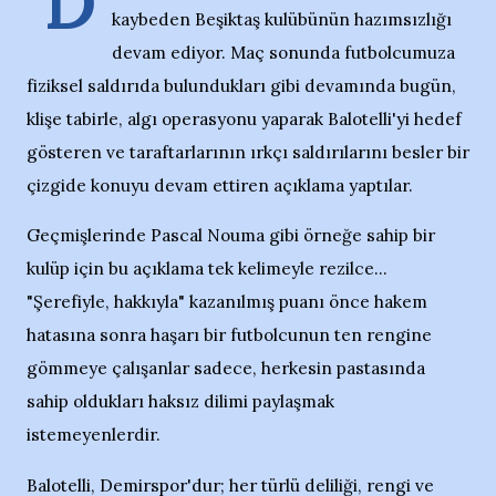
D
kaybeden Beşiktaş kulübünün hazımsızlığı
devam ediyor. Maç sonunda futbolcumuza
fiziksel saldırıda bulundukları gibi devamında bugün,
klişe tabirle, algı operasyonu yaparak Balotelli'yi hedef
gösteren ve taraftarlarının ırkçı saldırılarını besler bir
çizgide konuyu devam ettiren açıklama yaptılar.
Geçmişlerinde Pascal Nouma gibi örneğe sahip bir
kulüp için bu açıklama tek kelimeyle rezilce...
"Şerefiyle, hakkıyla" kazanılmış puanı önce hakem
hatasına sonra haşarı bir futbolcunun ten rengine
gömmeye çalışanlar sadece, herkesin pastasında
sahip oldukları haksız dilimi paylaşmak
istemeyenlerdir.
Balotelli, Demirspor'dur; her türlü deliliği, rengi ve