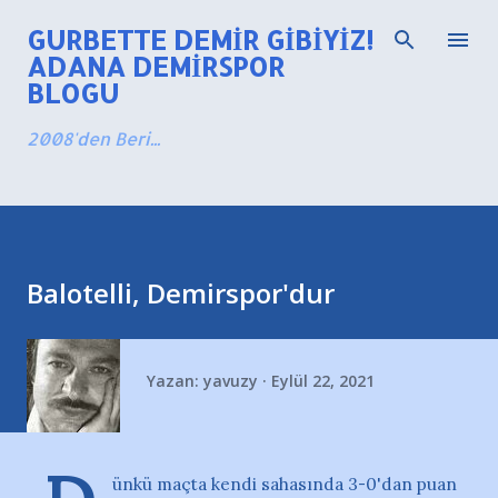
Ana içeriğe atla
GURBETTE DEMIR GIBIYIZ!
ADANA DEMIRSPOR
BLOGU
2008'den Beri...
Balotelli, Demirspor'dur
Yazan:
yavuzy
Eylül 22, 2021
ünkü maçta kendi sahasında 3-0'dan puan