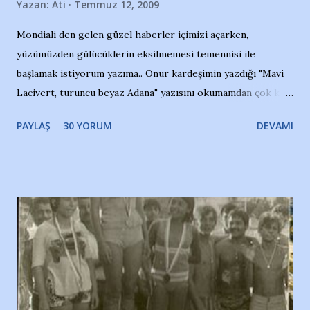
Yazan:
Ati
Temmuz 12, 2009
Mondiali den gelen güzel haberler içimizi açarken,
yüzümüzden gülücüklerin eksilmemesi temennisi ile
başlamak istiyorum yazıma.. Onur kardeşimin yazdığı "Mavi
Lacivert, turuncu beyaz Adana" yazısını okumamdan çok kısa
bir süre sonra, bir haber portalında rastladığım bir olayla
PAYLAŞ
30 YORUM
DEVAMI
irkildim.. "Bursasporlu taraftarlar, İstanbul takımlarının
Bursa'da açtığı mağaza ve futbol okullarına tepki gösterdi"
diye başlıyordu yazı , Atatürk stadı önünde yaklaşık 200
taraftarın toplanarak İstanbul takımlarının Futbol okullarını
ve ürünlerini Bursa şehrinde görmek istemediklerini bir
protesto eylemiyle açıkladıklarını bildiriyordu.. Bu grup
adına açıklama yapan şahsı muhterem(!) ''Açık ve net olarak
söylüyoruz. Bu son uyarımızdır. Bunun yanısıra, bu takımlara
ait tanıtıcı ilanların asılmasına izin veren Bursa Büyükşehir
Belediyesi ile mağazaların bulunduğu alışveriş merkezlerini