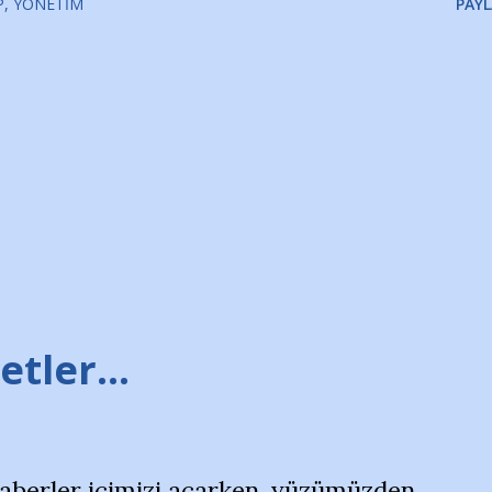
P
YÖNETIM
PAYL
tler...
haberler içimizi açarken, yüzümüzden