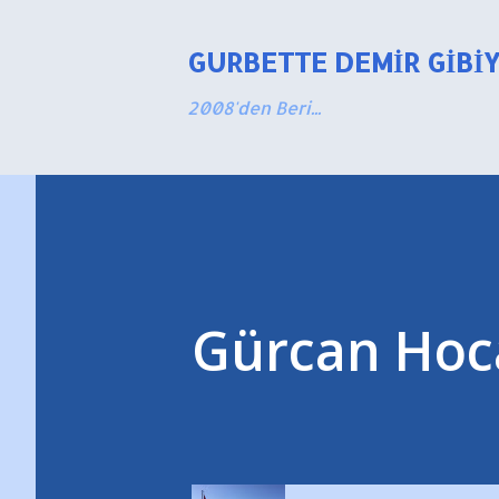
GURBETTE DEMIR GIBI
2008'den Beri...
Gürcan Hoca