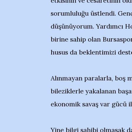
etkisinin ve cesaretinin ol
sorumluluğu üstlendi. Gen
düşünüyorum. Yardımcı Hoca
birine sahip olan Bursaspo
husus da beklentimizi dest
Alınmayan paralarla, boş m
bileziklerle yakalanan baş
ekonomik savaş var gücü i
Yine bilgi sahibi olmasak 