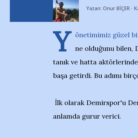
Yazan:
Onur BİÇER
K
Y
önetimimiz güzel bir
ne olduğunu bilen,
tanık ve hatta aktörlerind
başa getirdi. Bu adımı birç
İlk olarak Demirspor'u Dem
anlamda gurur verici.