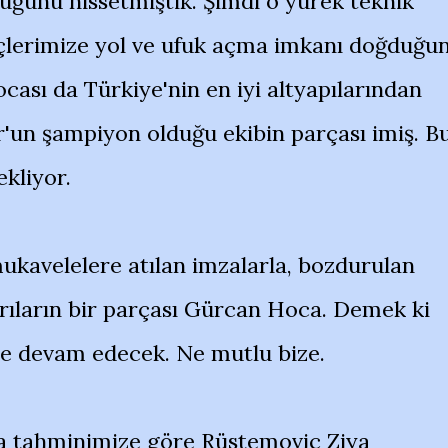
duğunu hissetmiştik. Şimdi o yürek teknik
çlerimize yol ve ufuk açma imkanı doğduğu
sı da Türkiye'nin en iyi altyapılarından
r'un şampiyon olduğu ekibin parçası imiş. B
ekliyor.
ukavelelere atılan imzalarla, bozdurulan
arıların bir parçası Gürcan Hoca. Demek ki
le devam edecek. Ne mutlu bize.
da tahminimize göre Rüstemoviç Ziya