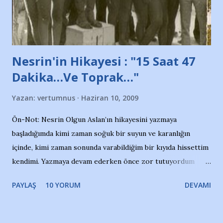
de kınıyoruz'' diye de eklemiş .. Blogumuzda okuduğum bu
yazının hemen ardından bu habe...
Nesrin'in Hikayesi : "15 Saat 47
Dakika…Ve Toprak…"
Yazan:
vertumnus
Haziran 10, 2009
Ön-Not: Nesrin Olgun Aslan’ın hikayesini yazmaya
başladığımda kimi zaman soğuk bir suyun ve karanlığın
içinde, kimi zaman sonunda varabildiğim bir kıyıda hissettim
kendimi. Yazmaya devam ederken önce zor tutuyordum
gözyaşlarımı, bir noktadan sonra akmaya başladı hepsi.
PAYLAŞ
10 YORUM
DEVAMI
Yazımı, ağlayarak bitirebildim ancak…Kendisinin web
sitesinden (http://www.nesrinolgun.com) ve dönemin
Hürriyet Londra Temsilcisi Faruk Zapçı’nın anılarından