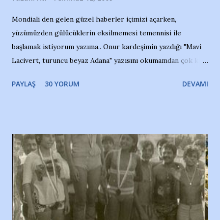
Mondiali den gelen güzel haberler içimizi açarken,
yüzümüzden gülücüklerin eksilmemesi temennisi ile
başlamak istiyorum yazıma.. Onur kardeşimin yazdığı "Mavi
Lacivert, turuncu beyaz Adana" yazısını okumamdan çok kısa
bir süre sonra, bir haber portalında rastladığım bir olayla
PAYLAŞ
30 YORUM
DEVAMI
irkildim.. "Bursasporlu taraftarlar, İstanbul takımlarının
Bursa'da açtığı mağaza ve futbol okullarına tepki gösterdi"
diye başlıyordu yazı , Atatürk stadı önünde yaklaşık 200
taraftarın toplanarak İstanbul takımlarının Futbol okullarını
ve ürünlerini Bursa şehrinde görmek istemediklerini bir
protesto eylemiyle açıkladıklarını bildiriyordu.. Bu grup
adına açıklama yapan şahsı muhterem(!) ''Açık ve net olarak
söylüyoruz. Bu son uyarımızdır. Bunun yanısıra, bu takımlara
ait tanıtıcı ilanların asılmasına izin veren Bursa Büyükşehir
Belediyesi ile mağazaların bulunduğu alışveriş merkezlerini