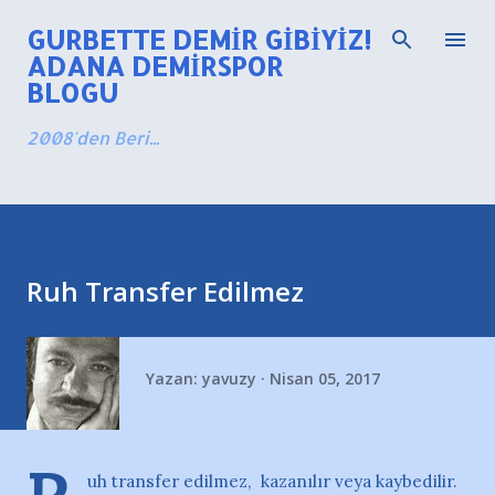
Ana içeriğe atla
GURBETTE DEMIR GIBIYIZ!
ADANA DEMIRSPOR
BLOGU
2008'den Beri...
Ruh Transfer Edilmez
Yazan:
yavuzy
Nisan 05, 2017
uh transfer edilmez, kazanılır veya kaybedilir.