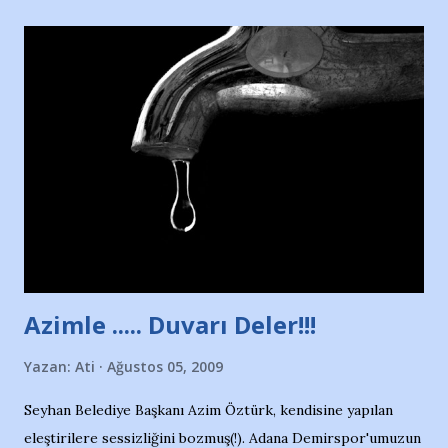
yararlandım, teşekkürlerimi sunuyorum…Çok uzatmadan,
Nesrin’in Hikayesi’ne başlıyorum… 1964 Adana Yüzme
havuzunun kenarında 7 yaşında kara kuru bir kız çocuğu
duruyor. Havuzun içinde Adana Demirspor Kulübü
yüzücüleri. Erkekler çoğunlukta. Küçük kız etrafına bakıyor.
Sadece 4 kız çocuğu var. Nesrin, Adana Demirspor’un 4
kızından biri oluyor o gün…Giriyor havuza. 1973 – 1975
Adana Nesrin, 16 yaşında. Yüzüyor. 7 yaşında girdiği
havuzdan, kısa mesafede 100’e yakın madalya ve şilt
çıkartıyor. Kışları masa tenisi oynuyor, Türkiye 2.liği,
Türkiye 3.lüğü var. 17 yaşında mar...
Azimle ..... Duvarı Deler!!!
Yazan:
Ati
Ağustos 05, 2009
Seyhan Belediye Başkanı Azim Öztürk, kendisine yapılan
eleştirilere sessizliğini bozmuş(!). Adana Demirspor'umuzun